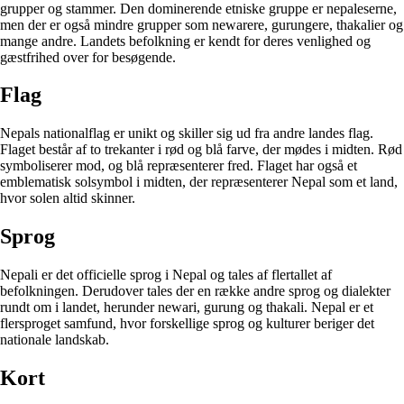
grupper og stammer. Den dominerende etniske gruppe er nepaleserne,
men der er også mindre grupper som newarere, gurungere, thakalier og
mange andre. Landets befolkning er kendt for deres venlighed og
gæstfrihed over for besøgende.
Flag
Nepals nationalflag er unikt og skiller sig ud fra andre landes flag.
Flaget består af to trekanter i rød og blå farve, der mødes i midten. Rød
symboliserer mod, og blå repræsenterer fred. Flaget har også et
emblematisk solsymbol i midten, der repræsenterer Nepal som et land,
hvor solen altid skinner.
Sprog
Nepali er det officielle sprog i Nepal og tales af flertallet af
befolkningen. Derudover tales der en række andre sprog og dialekter
rundt om i landet, herunder newari, gurung og thakali. Nepal er et
flersproget samfund, hvor forskellige sprog og kulturer beriger det
nationale landskab.
Kort