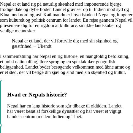
Nepal er et land rig på naturlig skønhed med imponerende bjerge,
frodige dale og dybe floder. Landet grænser op til Indien mod syd og
Kina mod nord og øst. Kathmandu er hovedstaden i Nepal og fungerer
som kulturelt og politisk centrum for landet. En rejse gennem Nepal vil
præsentere dig for en rigdom af kulturarv, smukke landskaber og
venlige mennesker.
Nepal er et land, der vil fortrylle dig med sin skønhed og
gæstfrihed. – Ukendt
I sammenfatning har Nepal en rig historie, en mangfoldig befolkning,
et unikt nationalflag, flere sprog og en spektakulær geografisk
beliggenhed. Landet byder besøgende velkommen med åbne arme og
er et sted, der vil berige din sjæl og sind med sin skønhed og kultur.
Hvad er Nepals historie?
Nepal har en lang historie som går tilbage til oldtiden. Landet
har været besat af forskellige dynastier og har været et vigtigt
handelscentrum mellem Indien og Tibet.