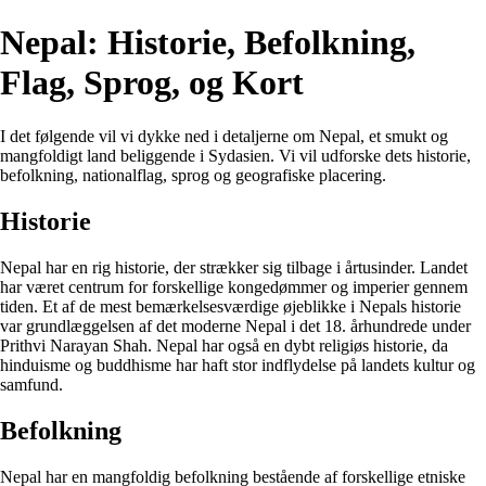
Nepal: Historie, Befolkning,
Flag, Sprog, og Kort
I det følgende vil vi dykke ned i detaljerne om Nepal, et smukt og
mangfoldigt land beliggende i Sydasien. Vi vil udforske dets historie,
befolkning, nationalflag, sprog og geografiske placering.
Historie
Nepal har en rig historie, der strækker sig tilbage i årtusinder. Landet
har været centrum for forskellige kongedømmer og imperier gennem
tiden. Et af de mest bemærkelsesværdige øjeblikke i Nepals historie
var grundlæggelsen af ​​det moderne Nepal i det 18. århundrede under
Prithvi Narayan Shah. Nepal har også en dybt religiøs historie, da
hinduisme og buddhisme har haft stor indflydelse på landets kultur og
samfund.
Befolkning
Nepal har en mangfoldig befolkning bestående af forskellige etniske