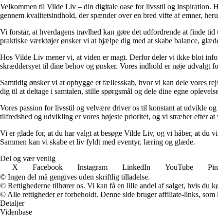
Velkommen til Vilde Liv – din digitale oase for livsstil og inspiration. Her
gennem kvalitetsindhold, der spænder over en bred vifte af emner, heru
Vi forstår, at hverdagens travlhed kan gøre det udfordrende at finde tid t
praktiske værktøjer ønsker vi at hjælpe dig med at skabe balance, glæde
Hos Vilde Liv mener vi, at viden er magt. Derfor deler vi ikke blot inf
skræddersyet til dine behov og ønsker. Vores indhold er nøje udvalgt for a
Samtidig ønsker vi at opbygge et fællesskab, hvor vi kan dele vores rej
dig til at deltage i samtalen, stille spørgsmål og dele dine egne opleve
Vores passion for livsstil og velvære driver os til konstant at udvikle o
tilfredshed og udvikling er vores højeste prioritet, og vi stræber efter at 
Vi er glade for, at du har valgt at besøge Vilde Liv, og vi håber, at du
Sammen kan vi skabe et liv fyldt med eventyr, læring og glæde.
Del og vær venlig
X
Facebook
Instagram
LinkedIn
YouTube
Pin
© Ingen del må gengives uden skriftlig tilladelse.
© Rettighederne tilhører os. Vi kan få en lille andel af salget, hvis du
© Alle rettigheder er forbeholdt. Denne side bruger affiliate-links, som
Detaljer
Videnbase