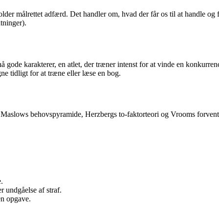
holder målrettet adfærd. Det handler om, hvad der får os til at handle 
tninger).
 gode karakterer, en atlet, der træner intenst for at vinde en konkurrenc
e tidligt for at træne eller læse en bog.
som Maslows behovspyramide, Herzbergs to-faktorteori og Vrooms forventni
.
r undgåelse af straf.
en opgave.