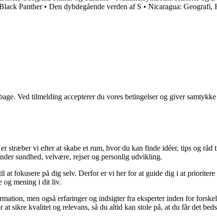
Black Panther
•
Den dybdegående verden af S
•
Nicaragua: Geografi, 
tilbage. Ved tilmelding accepterer du vores betingelser og giver samtykke
 stræber vi efter at skabe et rum, hvor du kan finde idéer, tips og råd til 
nder sundhed, velvære, rejser og personlig udvikling.
il at fokusere på dig selv. Derfor er vi her for at guide dig i at priorite
 og mening i dit liv.
ormation, men også erfaringer og indsigter fra eksperter inden for forsk
t sikre kvalitet og relevans, så du altid kan stole på, at du får det beds