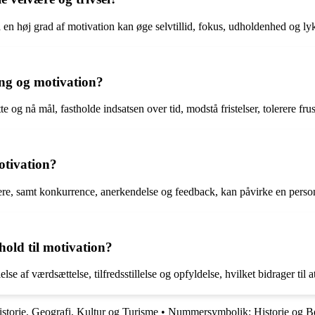
 en høj grad af motivation kan øge selvtillid, fokus, udholdenhed og lykk
ing og motivation?
og nå mål, fastholde indsatsen over tid, modstå fristelser, tolerere frust
otivation?
 ledere, samt konkurrence, anerkendelse og feedback, kan påvirke en per
hold til motivation?
e af værdsættelse, tilfredsstillelse og opfyldelse, hvilket bidrager til
storie, Geografi, Kultur og Turisme
•
Nummersymbolik: Historie og B