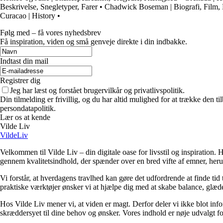
Beskrivelse, Snegletyper, Farer
•
Chadwick Boseman | Biografi, Film, 
Curacao | History
•
Følg med – få vores nyhedsbrev
Få inspiration, viden og små genveje direkte i din indbakke.
Indtast din mail
Registrer dig
Jeg har læst og forstået brugervilkår og privatlivspolitik.
Din tilmelding er frivillig, og du har altid mulighed for at trække den 
persondatapolitik.
Lær os at kende
Vilde Liv
VildeLiv
Velkommen til Vilde Liv – din digitale oase for livsstil og inspiration. Her
gennem kvalitetsindhold, der spænder over en bred vifte af emner, heru
Vi forstår, at hverdagens travlhed kan gøre det udfordrende at finde tid t
praktiske værktøjer ønsker vi at hjælpe dig med at skabe balance, glæde
Hos Vilde Liv mener vi, at viden er magt. Derfor deler vi ikke blot inf
skræddersyet til dine behov og ønsker. Vores indhold er nøje udvalgt for a