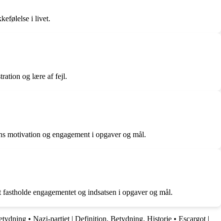
efølelse i livet.
ration og lære af fejl.
sons motivation og engagement i opgaver og mål.
 at fastholde engagementet og indsatsen i opgaver og mål.
etydning
•
Nazi-partiet | Definition, Betydning, Historie
•
Escargot |