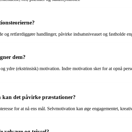
ionsteorierne?
de og retfærdiggøre handlinger, påvirke indsatsniveauet og fastholde en
tegner dem?
 ydre (ekstrinsisk) motivation. Indre motivation sker for at opnå person
n kan det påvirke præstationer?
nteresse for at nå ens mål. Selvmotivation kan øge engagementet, kreati
 velvære og trivsel?