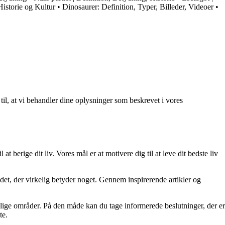
Historie og Kultur
•
Dinosaurer: Definition, Typer, Billeder, Videoer
•
 til, at vi behandler dine oplysninger som beskrevet i vores
at berige dit liv. Vores mål er at motivere dig til at leve dit bedste liv
re det, der virkelig betyder noget. Gennem inspirerende artikler og
ellige områder. På den måde kan du tage informerede beslutninger, der er
te.