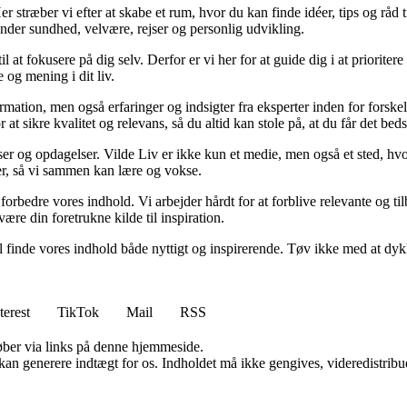
 stræber vi efter at skabe et rum, hvor du kan finde idéer, tips og råd til 
nder sundhed, velvære, rejser og personlig udvikling.
il at fokusere på dig selv. Derfor er vi her for at guide dig i at priorite
 og mening i dit liv.
ormation, men også erfaringer og indsigter fra eksperter inden for forsk
t sikre kvalitet og relevans, så du altid kan stole på, at du får det beds
ser og opdagelser. Vilde Liv er ikke kun et medie, men også et sted, hvo
lser, så vi sammen kan lære og vokse.
g forbedre vores indhold. Vi arbejder hårdt for at forblive relevante og 
være din foretrukne kilde til inspiration.
 vil finde vores indhold både nyttigt og inspirerende. Tøv ikke med at dy
terest
TikTok
Mail
RSS
 køber via links på denne hjemmeside.
 kan generere indtægt for os. Indholdet må ikke gengives, videredistribue