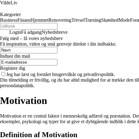
VildeLiv
Kategorier
Business
Finans
Hjemmet
Renovering
Trivsel
Træning
Skønhed
Mode
Foræ
Login
Få adgang
Nyhedsbreve
Følg med – få vores nyhedsbrev
Få inspiration, viden og små genveje direkte i din indbakke.
Indtast din mail
Registrer dig
Jeg har læst og forstået brugervilkår og privatlivspolitik.
Din tilmelding er frivillig, og du har altid mulighed for at trække den 
persondatapolitik.
Motivation
Motivation er en central faktor i menneskelig adfærd og præstation. Det 
eksempler, psykologi og typer for at give et dybtgående indblik i dett
Definition af Motivation