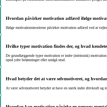
Hvordan påvirker motivation adfærd ifølge motivat
Ifølge motivationsteorierne påvirker motivation adfærd ved at vejle
Hvilke typer motivation findes der, og hvad kende
De grundlæggende typer motivation er indre (intrinsisk) motivation og
opnå ydre belønninger eller undgå straf.
Hvad betyder det at være selvmotiveret, og hvorda
At være selvmotiveret betyder at have en stærk indre drivkraft og i
Hvordan kan motivation påvirke en persons mentale