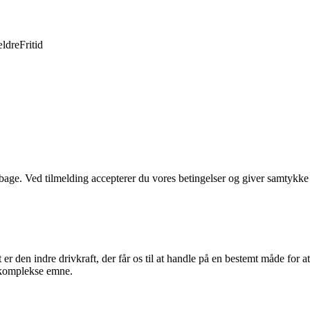
ldre
Fritid
tilbage. Ved tilmelding accepterer du vores betingelser og giver samtykke
er den indre drivkraft, der får os til at handle på en bestemt måde for a
e komplekse emne.