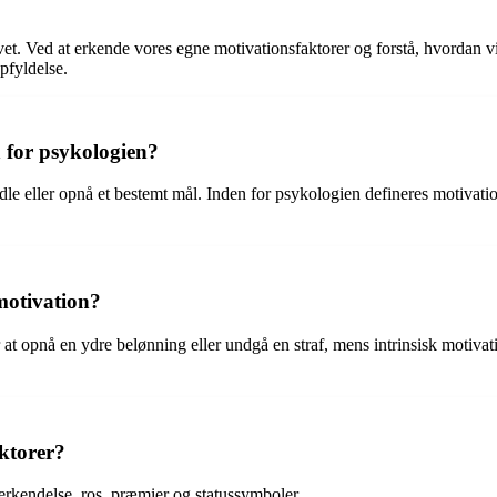
livet. Ved at erkende vores egne motivationsfaktorer og forstå, hvordan 
pfyldelse.
 for psykologien?
e eller opnå et bestemt mål. Inden for psykologien defineres motivation
 motivation?
at opnå en ydre belønning eller undgå en straf, mens intrinsisk motivatio
ktorer?
erkendelse, ros, præmier og statussymboler.