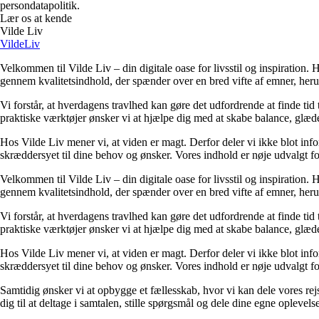
persondatapolitik.
Lær os at kende
Vilde Liv
VildeLiv
Velkommen til Vilde Liv – din digitale oase for livsstil og inspiration. Her
gennem kvalitetsindhold, der spænder over en bred vifte af emner, heru
Vi forstår, at hverdagens travlhed kan gøre det udfordrende at finde tid t
praktiske værktøjer ønsker vi at hjælpe dig med at skabe balance, glæde
Hos Vilde Liv mener vi, at viden er magt. Derfor deler vi ikke blot inf
skræddersyet til dine behov og ønsker. Vores indhold er nøje udvalgt for a
Velkommen til Vilde Liv – din digitale oase for livsstil og inspiration. Her
gennem kvalitetsindhold, der spænder over en bred vifte af emner, heru
Vi forstår, at hverdagens travlhed kan gøre det udfordrende at finde tid t
praktiske værktøjer ønsker vi at hjælpe dig med at skabe balance, glæde
Hos Vilde Liv mener vi, at viden er magt. Derfor deler vi ikke blot inf
skræddersyet til dine behov og ønsker. Vores indhold er nøje udvalgt for a
Samtidig ønsker vi at opbygge et fællesskab, hvor vi kan dele vores rej
dig til at deltage i samtalen, stille spørgsmål og dele dine egne opleve