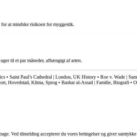
or at mindske risikoen for myggestik.
ger til et par måneder, afhængigt af arten.
ics
•
Saint Paul’s Cathedral | London, UK History
•
Roe v. Wade | Sam
Kort, Hovedstad, Klima, Sprog
•
Bashar al-Assad | Familie, Biografi
•
O
tilbage. Ved tilmelding accepterer du vores betingelser og giver samtykke