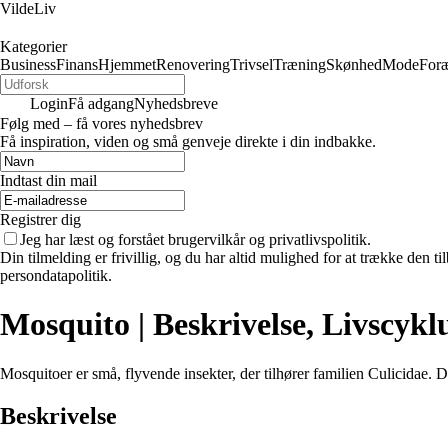
VildeLiv
Kategorier
Business
Finans
Hjemmet
Renovering
Trivsel
Træning
Skønhed
Mode
Foræ
Login
Få adgang
Nyhedsbreve
Følg med – få vores nyhedsbrev
Få inspiration, viden og små genveje direkte i din indbakke.
Indtast din mail
Registrer dig
Jeg har læst og forstået brugervilkår og privatlivspolitik.
Din tilmelding er frivillig, og du har altid mulighed for at trække den 
persondatapolitik.
Mosquito | Beskrivelse, Livscykl
Mosquitoer er små, flyvende insekter, der tilhører familien Culicidae. 
Beskrivelse