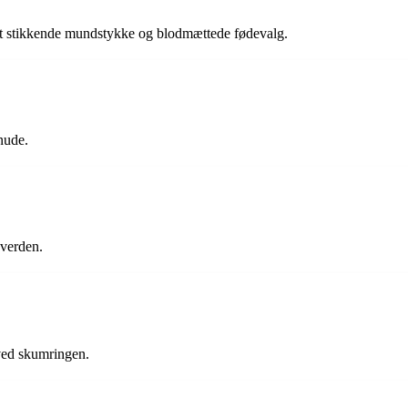
 sit stikkende mundstykke og blodmættede fødevalg.
nude.
 verden.
 ved skumringen.