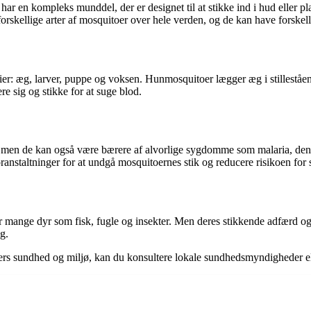
ar en kompleks munddel, der er designet til at stikke ind i hud eller pl
 forskellige arter af mosquitoer over hele verden, og de kan have forske
er: æg, larver, puppe og voksen. Hunmosquitoer lægger æg i stilleståen
e sig og stikke for at suge blod.
 men de kan også være bærere af alvorlige sygdomme som malaria, deng
oranstaltninger for at undgå mosquitoernes stik og reducere risikoen fo
 mange dyr som fisk, fugle og insekter. Men deres stikkende adfærd og p
g.
rs sundhed og miljø, kan du konsultere lokale sundhedsmyndigheder e