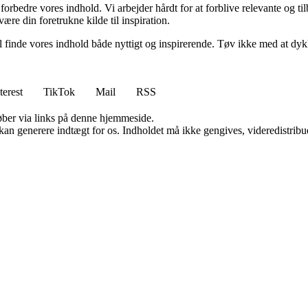
g forbedre vores indhold. Vi arbejder hårdt for at forblive relevante og 
være din foretrukne kilde til inspiration.
 vil finde vores indhold både nyttigt og inspirerende. Tøv ikke med at dy
terest
TikTok
Mail
RSS
 køber via links på denne hjemmeside.
 kan generere indtægt for os. Indholdet må ikke gengives, videredistribue