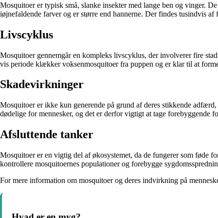
Mosquitoer er typisk små, slanke insekter med lange ben og vinger. De h
iøjnefaldende farver og er større end hannerne. Der findes tusindvis af
Livscyklus
Mosquitoer gennemgår en kompleks livscyklus, der involverer fire stadi
vis periode klækker voksenmosquitoer fra puppen og er klar til at former
Skadevirkninger
Mosquitoer er ikke kun generende på grund af deres stikkende adfærd,
dødelige for mennesker, og det er derfor vigtigt at tage forebyggende f
Afsluttende tanker
Mosquitoer er en vigtig del af økosystemet, da de fungerer som føde for
kontrollere mosquitoernes populationer og forebygge sygdomssprednin
For mere information om mosquitoer og deres indvirkning på menneske
Hvad er en myg?