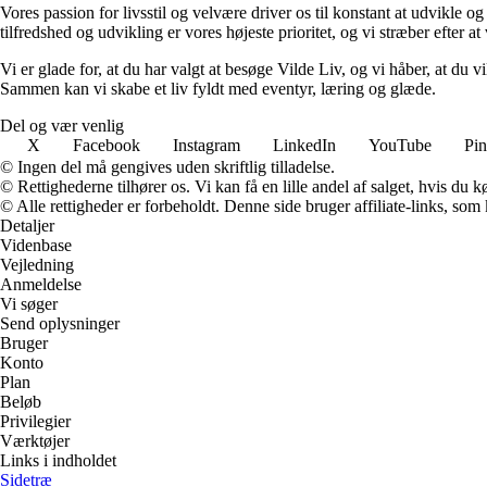
Vores passion for livsstil og velvære driver os til konstant at udvikle o
tilfredshed og udvikling er vores højeste prioritet, og vi stræber efter at 
Vi er glade for, at du har valgt at besøge Vilde Liv, og vi håber, at du
Sammen kan vi skabe et liv fyldt med eventyr, læring og glæde.
Del og vær venlig
X
Facebook
Instagram
LinkedIn
YouTube
Pin
© Ingen del må gengives uden skriftlig tilladelse.
© Rettighederne tilhører os. Vi kan få en lille andel af salget, hvis du
© Alle rettigheder er forbeholdt. Denne side bruger affiliate-links, som
Detaljer
Videnbase
Vejledning
Anmeldelse
Vi søger
Send oplysninger
Bruger
Konto
Plan
Beløb
Privilegier
Værktøjer
Links i indholdet
Sidetræ