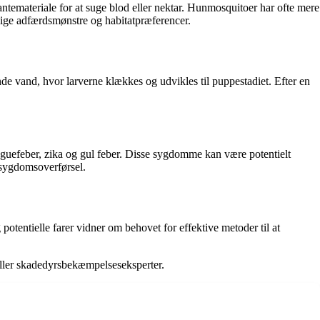
antemateriale for at suge blod eller nektar. Hunmosquitoer har ofte mere
llige adfærdsmønstre og habitatpræferencer.
de vand, hvor larverne klækkes og udvikles til puppestadiet. Efter en
uefeber, zika og gul feber. Disse sygdomme kan være potentielt
r sygdomsoverførsel.
otentielle farer vidner om behovet for effektive metoder til at
ller skadedyrsbekæmpelseseksperter.