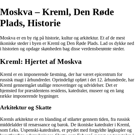
Moskva – Kreml, Den Røde
Plads, Historie
Moskva er en by rig på historie, kultur og arkitektur. Et af de mest
ikoniske steder i byen er Kreml og Den Røde Plads. Lad os dykke ned
i historien og opdage skønheden bag disse verdensberømte steder.
Kreml: Hjertet af Moskva
Kreml er en imponerende fæstning, der har været epicentrum for
russisk magt i århundreder. Oprindeligt opført i det 12. århundrede, har
Kreml gennemgået utallige renoveringer og udvidelser. Det er
hjemsted for præsidentens residens, katedraler, museer og en lang
række imponerende bygninger.
Arkitektur og Skatte
Kremls arkitektur er en blanding af stilarter gennem tiden, fra russisk
middelalder til renæssance og barok. De ikoniske katedraler i Kreml,
som f.eks. Uspenski-katedralen, er prydet med forgyldte løgkupler og