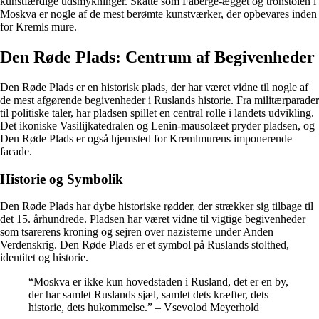
kunstfærdige udsmykninger. Skatte som Fabergé-ægget og tronstolen i
Moskva er nogle af de mest berømte kunstværker, der opbevares inden
for Kremls mure.
Den Røde Plads: Centrum af Begivenheder
Den Røde Plads er en historisk plads, der har været vidne til nogle af
de mest afgørende begivenheder i Ruslands historie. Fra militærparader
til politiske taler, har pladsen spillet en central rolle i landets udvikling.
Det ikoniske Vasilijkatedralen og Lenin-mausolæet pryder pladsen, og
Den Røde Plads er også hjemsted for Kremlmurens imponerende
facade.
Historie og Symbolik
Den Røde Plads har dybe historiske rødder, der strækker sig tilbage til
det 15. århundrede. Pladsen har været vidne til vigtige begivenheder
som tsarerens kroning og sejren over nazisterne under Anden
Verdenskrig. Den Røde Plads er et symbol på Ruslands stolthed,
identitet og historie.
“Moskva er ikke kun hovedstaden i Rusland, det er en by,
der har samlet Ruslands sjæl, samlet dets kræfter, dets
historie, dets hukommelse.” – Vsevolod Meyerhold