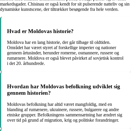
markedsgader. Chisinau er også kendt for sit pulserende natteliv og sin
dynamiske kunstscene, der tiltrækker besøgende fra hele verden.
Hvad er Moldovas historie?
Moldova har en lang historie, der går tilbage til oldtiden.
Området har været styret af forskellige imperier og nationer
gennem årtusinder, herunder romerne, osmannere, russere og
rumænere. Moldova er også blevet påvirket af sovjetisk kontrol
i det 20. århundrede.
Hvordan har Moldovas befolkning udviklet sig
gennem historien?
Moldovas befolkning har altid været mangfoldig, med en
blanding af rumænere, ukrainere, russere, bulgarere og andre
etniske grupper. Befolkningens sammensætning har ændret sig
over tid på grund af migration, krig og politiske forandringer.