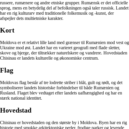
russere, rumænere og andre etniske grupper. Rumænsk er det officielle
sprog, mens en betydelig del af befolkningen også taler russisk. Landet
har en rig kulturarv med traditionelle folkemusik og -kunst, der
afspejler dets multietniske karakter.
Kort
Moldova er et relativt lille land med grænser til Rumænien mod vest og
Ukraine mod øst. Landet har en varieret geografi med flade sletter,
skove og bjerge, der tiltrækker naturelskere og vandrere. Hovedstaden
Chisinau er landets kulturelle og økonomiske centrum.
Flag
Moldovas flag består af tre lodrette striber i blåt, gult og rødt, og det
symboliserer landets historiske forbindelser til både Rumænien og
Rusland. Flaget blev vedtaget efter landets uafhængighed og har en
stærk national identitet.
Hovedstad
Chisinau er hovedstaden og den største by i Moldova. Byen har en rig
historie med smukke arkitektoniske perler, frodige parker og levende