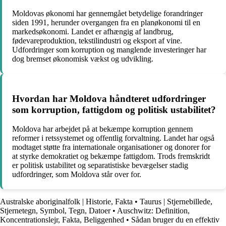
Moldovas økonomi har gennemgået betydelige forandringer
siden 1991, herunder overgangen fra en planøkonomi til en
markedsøkonomi. Landet er afhængig af landbrug,
fødevareproduktion, tekstilindustri og eksport af vine.
Udfordringer som korruption og manglende investeringer har
dog bremset økonomisk vækst og udvikling.
Hvordan har Moldova håndteret udfordringer
som korruption, fattigdom og politisk ustabilitet?
Moldova har arbejdet på at bekæmpe korruption gennem
reformer i retssystemet og offentlig forvaltning. Landet har også
modtaget støtte fra internationale organisationer og donorer for
at styrke demokratiet og bekæmpe fattigdom. Trods fremskridt
er politisk ustabilitet og separatistiske bevægelser stadig
udfordringer, som Moldova står over for.
Australske aboriginalfolk | Historie, Fakta
•
Taurus | Stjernebillede,
Stjernetegn, Symbol, Tegn, Datoer
•
Auschwitz: Definition,
Koncentrationslejr, Fakta, Beliggenhed
•
Sådan bruger du en effektiv