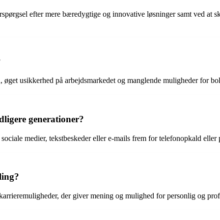
rspørgsel efter mere bæredygtige og innovative løsninger samt ved at s
?
elån, øget usikkerhed på arbejdsmarkedet og manglende muligheder for b
dligere generationer?
sociale medier, tekstbeskeder eller e-mails frem for telefonopkald eller
ling?
er karrieremuligheder, der giver mening og mulighed for personlig og pro