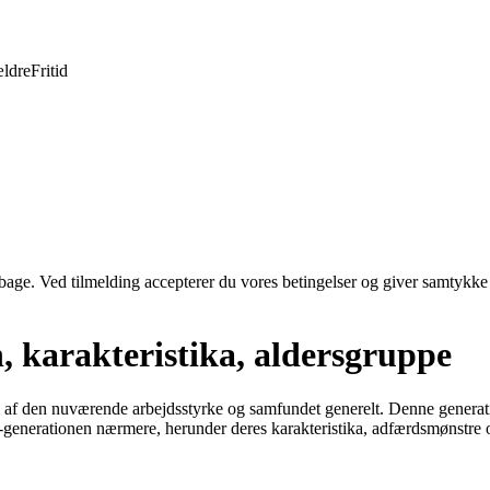
ldre
Fritid
tilbage. Ved tilmelding accepterer du vores betingelser og giver samtykke
n, karakteristika, aldersgruppe
 af den nuværende arbejdsstyrke og samfundet generelt. Denne generati
ial-generationen nærmere, herunder deres karakteristika, adfærdsmønstre