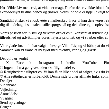
Hos Vilde Liv mener vi, at viden er magt. Derfor deler vi ikke blot inf
skræddersyet til dine behov og ønsker. Vores indhold er nøje udvalgt for a
Samtidig ønsker vi at opbygge et fællesskab, hvor vi kan dele vores rej
dig til at deltage i samtalen, stille spørgsmål og dele dine egne opleve
Vores passion for livsstil og velvære driver os til konstant at udvikle o
tilfredshed og udvikling er vores højeste prioritet, og vi stræber efter at 
Vi er glade for, at du har valgt at besøge Vilde Liv, og vi håber, at du
Sammen kan vi skabe et liv fyldt med eventyr, læring og glæde.
Del og vær venlig
X
Facebook
Instagram
LinkedIn
YouTube
Pin
© Ingen del må gengives uden skriftlig tilladelse.
© Rettighederne tilhører os. Vi kan få en lille andel af salget, hvis du
© Alle rettigheder er forbeholdt. Denne side bruger affiliate-links, som
Detaljer
Videnbase
Vejledning
Anmeldelse
Vi søger
Send oplysninger
Bruger