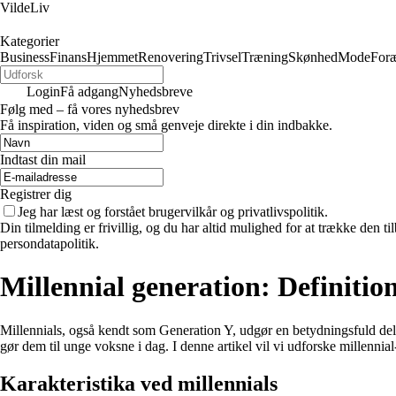
VildeLiv
Kategorier
Business
Finans
Hjemmet
Renovering
Trivsel
Træning
Skønhed
Mode
Foræ
Login
Få adgang
Nyhedsbreve
Følg med – få vores nyhedsbrev
Få inspiration, viden og små genveje direkte i din indbakke.
Indtast din mail
Registrer dig
Jeg har læst og forstået brugervilkår og privatlivspolitik.
Din tilmelding er frivillig, og du har altid mulighed for at trække den 
persondatapolitik.
Millennial generation: Definitio
Millennials, også kendt som Generation Y, udgør en betydningsfuld del
gør dem til unge voksne i dag. I denne artikel vil vi udforske millenn
Karakteristika ved millennials