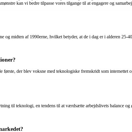
mønstre kan vi bedre tilpasse vores tilgange til at engagere og samarb
rne og midten af 1990erne, hvilket betyder, at de i dag er i alderen 25-40
tioner?
 de første, der blev voksne med teknologiske fremskridt som internettet o
ytning til teknologi, en tendens til at værdsætte arbejdslivets balance 
markedet?