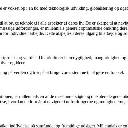
 er vokset op i en tid med teknologisk udvikling, globalisering og øget 
til at bruge teknologi i alle aspekter af deres liv. De er skarpe til at na
ige udfordringer, er millennials generelt optimistiske omkring deres f
 individuelt arbejde. Dette afspejles i deres tilgang til arbejde og soc
s størrelse og værdier. De prioriterer bæredygtighed, mangfoldighed og 
tiver og ideer.
ing på verden og tror på at bruge vores stemme til at gøre en forskel.
tionen, er millennials en af de mest undersøgte og diskuterede generati
 at se, hvordan de formår at navigere i udfordringerne og mulighederne, 
istika, indflydelse på samfundet og fremtidige udsigter. Millennials er e