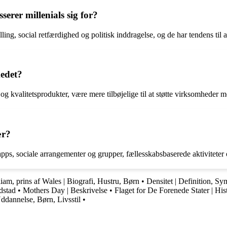
serer millenials sig for?
ling, social retfærdighed og politisk inddragelse, og de har tendens til 
edet?
 kvalitetsprodukter, være mere tilbøjelige til at støtte virksomheder me
ær?
ps, sociale arrangementer og grupper, fællesskabsbaserede aktiviteter o
iam, prins af Wales | Biografi, Hustru, Børn
•
Densitet | Definition, S
dstad
•
Mothers Day | Beskrivelse
•
Flaget for De Forenede Stater | His
ddannelse, Børn, Livsstil
•