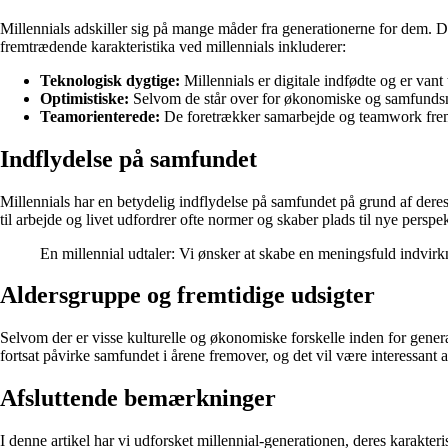
Millennials adskiller sig på mange måder fra generationerne for dem. De
fremtrædende karakteristika ved millennials inkluderer:
Teknologisk dygtige:
Millennials er digitale indfødte og er vant 
Optimistiske:
Selvom de står over for økonomiske og samfundsmæss
Teamorienterede:
De foretrækker samarbejde og teamwork frem for
Indflydelse på samfundet
Millennials har en betydelig indflydelse på samfundet på grund af dere
til arbejde og livet udfordrer ofte normer og skaber plads til nye perspek
En millennial udtaler: Vi ønsker at skabe en meningsfuld indvirkn
Aldersgruppe og fremtidige udsigter
Selvom der er visse kulturelle og økonomiske forskelle inden for genera
fortsat påvirke samfundet i årene fremover, og det vil være interessant
Afsluttende bemærkninger
I denne artikel har vi udforsket millennial-generationen, deres karakter