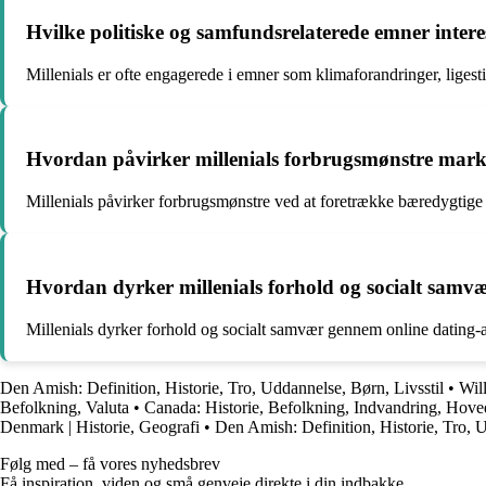
Hvilke politiske og samfundsrelaterede emner interes
Millenials er ofte engagerede i emner som klimaforandringer, ligestil
Hvordan påvirker millenials forbrugsmønstre mark
Millenials påvirker forbrugsmønstre ved at foretrække bæredygtige og
Hvordan dyrker millenials forhold og socialt samv
Millenials dyrker forhold og socialt samvær gennem online dating-ap
Den Amish: Definition, Historie, Tro, Uddannelse, Børn, Livsstil
•
Will
Befolkning, Valuta
•
Canada: Historie, Befolkning, Indvandring, Hove
Denmark | Historie, Geografi
•
Den Amish: Definition, Historie, Tro, U
Følg med – få vores nyhedsbrev
Få inspiration, viden og små genveje direkte i din indbakke.