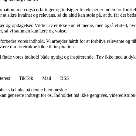
ormation, men også erfaringer og indsigter fra eksperter inden for forsk
t sikre kvalitet og relevans, så du altid kan stole på, at du får det beds
ser og opdagelser. Vilde Liv er ikke kun et medie, men også et sted, hvo
lser, så vi sammen kan lære og vokse.
g forbedre vores indhold. Vi arbejder hårdt for at forblive relevante og 
være din foretrukne kilde til inspiration.
 vil finde vores indhold både nyttigt og inspirerende. Tøv ikke med at dy
terest
TikTok
Mail
RSS
 køber via links på denne hjemmeside.
 kan generere indtægt for os. Indholdet må ikke gengives, videredistribue