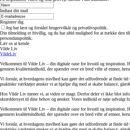
Indtast din mail
Registrer dig
Jeg har læst og forstået brugervilkår og privatlivspolitik.
Din tilmelding er frivillig, og du har altid mulighed for at trække den 
persondatapolitik.
Lær os at kende
Vilde Liv
VildeLiv
Velkommen til Vilde Liv – din digitale oase for livsstil og inspiration. Her
gennem kvalitetsindhold, der spænder over en bred vifte af emner, heru
Vi forstår, at hverdagens travlhed kan gøre det udfordrende at finde tid t
praktiske værktøjer ønsker vi at hjælpe dig med at skabe balance, glæde
Hos Vilde Liv mener vi, at viden er magt. Derfor deler vi ikke blot inf
skræddersyet til dine behov og ønsker. Vores indhold er nøje udvalgt for a
Velkommen til Vilde Liv – din digitale oase for livsstil og inspiration. Her
gennem kvalitetsindhold, der spænder over en bred vifte af emner, heru
Vi forstår, at hverdagens travlhed kan gøre det udfordrende at finde tid t
praktiske værktøjer ønsker vi at hjælpe dig med at skabe balance, glæde