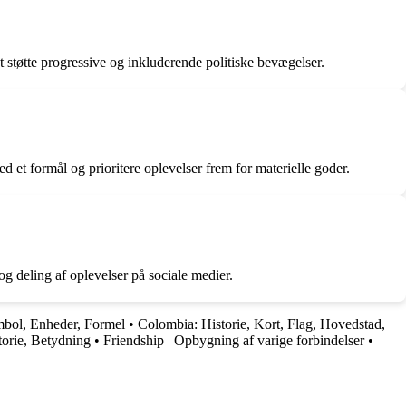
at støtte progressive og inkluderende politiske bevægelser.
d et formål og prioritere oplevelser frem for materielle goder.
g deling af oplevelser på sociale medier.
ymbol, Enheder, Formel
•
Colombia: Historie, Kort, Flag, Hovedstad,
torie, Betydning
•
Friendship | Opbygning af varige forbindelser
•