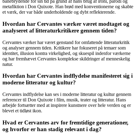
banebrydende for sin tid på grund af hans brug af ironi, parodi og
metafiktion i Don Quixote. Han brød med konventionerne og skabte
et værk, der var både underholdende og dybt reflekterende.
Hvordan har Cervantes værker været modtaget og
analyseret af litteraturkritikere gennem tiden?
Cervantes værker har været genstand for omfattende litteraturkritik
og analyser gennem tiden. Kritikere har fokuseret på temaer som
identitet, illusion kontra virkelighed, og skuespil indenfor værkerne
og har fremhævet Cervantes komplekse skildringer af menneskelig
natur.
Hvordan har Cervantes indflydelse manifesteret sig i
moderne litteratur og kultur?
Cervantes indflydelse kan ses i moderne litteratur og kultur gennem
referencer til Don Quixote i film, musik, teater og litteratur. Hans
arbejde fortsætter med at inspirere kunstnere over hele verden og er
blevet et tidløst ikon.
Hvad er Cervantes arv for fremtidige generationer,
og hvorfor er han stadig relevant i dag?