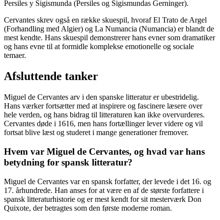
Persiles y Sigismunda (Persiles og Sigismundas Gerninger).
Cervantes skrev også en række skuespil, hvoraf El Trato de Argel
(Forhandling med Algier) og La Numancia (Numancia) er blandt de
mest kendte. Hans skuespil demonstrerer hans evner som dramatiker
og hans evne til at formidle komplekse emotionelle og sociale
temaer.
Afsluttende tanker
Miguel de Cervantes arv i den spanske litteratur er ubestridelig.
Hans værker fortsætter med at inspirere og fascinere læsere over
hele verden, og hans bidrag til litteraturen kan ikke overvurderes.
Cervantes døde i 1616, men hans fortællinger lever videre og vil
fortsat blive læst og studeret i mange generationer fremover.
Hvem var Miguel de Cervantes, og hvad var hans
betydning for spansk litteratur?
Miguel de Cervantes var en spansk forfatter, der levede i det 16. og
17. århundrede. Han anses for at være en af de største forfattere i
spansk litteraturhistorie og er mest kendt for sit mesterværk Don
Quixote, der betragtes som den første moderne roman.