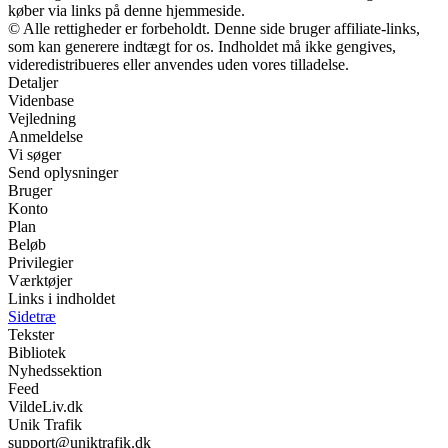
køber via links på denne hjemmeside.
© Alle rettigheder er forbeholdt. Denne side bruger affiliate-links,
som kan generere indtægt for os. Indholdet må ikke gengives,
videredistribueres eller anvendes uden vores tilladelse.
Detaljer
Videnbase
Vejledning
Anmeldelse
Vi søger
Send oplysninger
Bruger
Konto
Plan
Beløb
Privilegier
Værktøjer
Links i indholdet
Sidetræ
Tekster
Bibliotek
Nyhedssektion
Feed
VildeLiv.dk
Unik Trafik
support@uniktrafik.dk