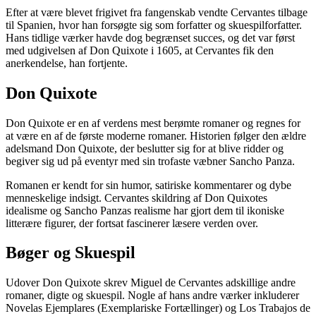
Efter at være blevet frigivet fra fangenskab vendte Cervantes tilbage
til Spanien, hvor han forsøgte sig som forfatter og skuespilforfatter.
Hans tidlige værker havde dog begrænset succes, og det var først
med udgivelsen af Don Quixote i 1605, at Cervantes fik den
anerkendelse, han fortjente.
Don Quixote
Don Quixote er en af verdens mest berømte romaner og regnes for
at være en af de første moderne romaner. Historien følger den ældre
adelsmand Don Quixote, der beslutter sig for at blive ridder og
begiver sig ud på eventyr med sin trofaste væbner Sancho Panza.
Romanen er kendt for sin humor, satiriske kommentarer og dybe
menneskelige indsigt. Cervantes skildring af Don Quixotes
idealisme og Sancho Panzas realisme har gjort dem til ikoniske
litterære figurer, der fortsat fascinerer læsere verden over.
Bøger og Skuespil
Udover Don Quixote skrev Miguel de Cervantes adskillige andre
romaner, digte og skuespil. Nogle af hans andre værker inkluderer
Novelas Ejemplares (Exemplariske Fortællinger) og Los Trabajos de