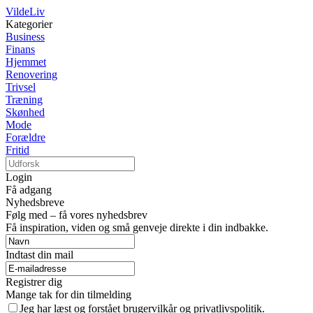
VildeLiv
Kategorier
Business
Finans
Hjemmet
Renovering
Trivsel
Træning
Skønhed
Mode
Forældre
Fritid
Login
Få adgang
Nyhedsbreve
Følg med – få vores nyhedsbrev
Få inspiration, viden og små genveje direkte i din indbakke.
Indtast din mail
Registrer dig
Mange tak for din tilmelding
Jeg har læst og forstået brugervilkår og privatlivspolitik.