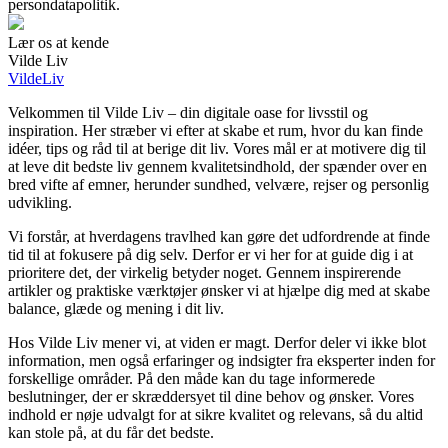
persondatapolitik.
Lær os at kende
Vilde Liv
VildeLiv
Velkommen til Vilde Liv – din digitale oase for livsstil og
inspiration. Her stræber vi efter at skabe et rum, hvor du kan finde
idéer, tips og råd til at berige dit liv. Vores mål er at motivere dig til
at leve dit bedste liv gennem kvalitetsindhold, der spænder over en
bred vifte af emner, herunder sundhed, velvære, rejser og personlig
udvikling.
Vi forstår, at hverdagens travlhed kan gøre det udfordrende at finde
tid til at fokusere på dig selv. Derfor er vi her for at guide dig i at
prioritere det, der virkelig betyder noget. Gennem inspirerende
artikler og praktiske værktøjer ønsker vi at hjælpe dig med at skabe
balance, glæde og mening i dit liv.
Hos Vilde Liv mener vi, at viden er magt. Derfor deler vi ikke blot
information, men også erfaringer og indsigter fra eksperter inden for
forskellige områder. På den måde kan du tage informerede
beslutninger, der er skræddersyet til dine behov og ønsker. Vores
indhold er nøje udvalgt for at sikre kvalitet og relevans, så du altid
kan stole på, at du får det bedste.