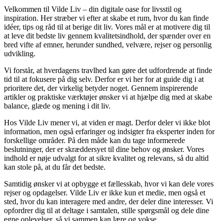
Velkommen til Vilde Liv – din digitale oase for livsstil og
inspiration. Her stræber vi efter at skabe et rum, hvor du kan finde
idéer, tips og råd til at berige dit liv. Vores mål er at motivere dig til
at leve dit bedste liv gennem kvalitetsindhold, der spænder over en
bred vifte af emner, herunder sundhed, velvære, rejser og personlig
udvikling.
Vi forstår, at hverdagens travlhed kan gøre det udfordrende at finde
tid til at fokusere på dig selv. Derfor er vi her for at guide dig i at
prioritere det, der virkelig betyder noget. Gennem inspirerende
artikler og praktiske værktøjer ønsker vi at hjælpe dig med at skabe
balance, glæde og mening i dit liv.
Hos Vilde Liv mener vi, at viden er magt. Derfor deler vi ikke blot
information, men også erfaringer og indsigter fra eksperter inden for
forskellige områder. På den måde kan du tage informerede
beslutninger, der er skræddersyet til dine behov og ønsker. Vores
indhold er nøje udvalgt for at sikre kvalitet og relevans, så du altid
kan stole på, at du får det bedste.
Samtidig ønsker vi at opbygge et fællesskab, hvor vi kan dele vores
rejser og opdagelser. Vilde Liv er ikke kun et medie, men også et
sted, hvor du kan interagere med andre, der deler dine interesser. Vi
opfordrer dig til at deltage i samtalen, stille spørgsmål og dele dine
egne oplevelser, så vi sammen kan lære og vokse.