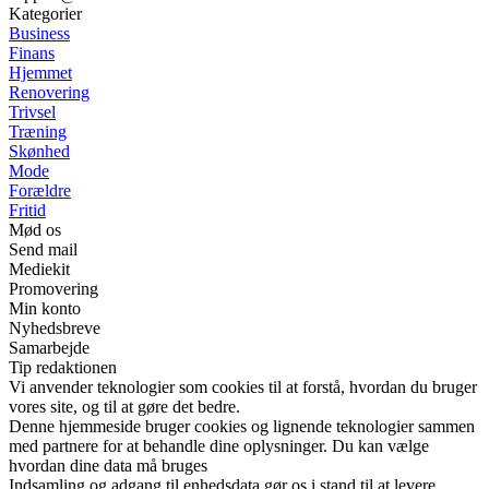
Kategorier
Business
Finans
Hjemmet
Renovering
Trivsel
Træning
Skønhed
Mode
Forældre
Fritid
Mød os
Send mail
Mediekit
Promovering
Min konto
Nyhedsbreve
Samarbejde
Tip redaktionen
Vi anvender teknologier som cookies til at forstå, hvordan du bruger
vores site, og til at gøre det bedre.
Denne hjemmeside bruger cookies og lignende teknologier sammen
med partnere for at behandle dine oplysninger. Du kan vælge
hvordan dine data må bruges
Indsamling og adgang til enhedsdata gør os i stand til at levere