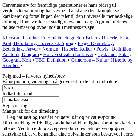
Cervantes arv for fremtidige generationer er hans bidrag til
verdenslitteraturen og hans evne til at skabe rige, komplekse
karakterer og fortællinger, der taler til den universelle menneskelige
erfaring. Hans værker er stadig relevante i dag på grund af deres
tidløse temaer og dybe indsigt i menneskets sjæl.
Kherson i Ukraine: En omfattende guide
•
Belarus Historie, Flag,
Kort, Befolkning, Hovedstad, Sprog
•
Flaget Dannebrog:
Betydning, Farver
•
Norman | Historie, Kultur
•
Pelvis | Definition,
Anatomi, Diagram
•
Holi: Festivalen for farver
•
Tyskland | Fakta,
Geografi, Kort
•
TBD Definition
•
Cameroon – Kultur, Historie og
Skønhed
•
Følg med – få vores nyhedsbrev
Få inspiration, viden og små genveje direkte i din indbakke.
Indtast din mail
Registrer dig
Mange tak for din tilmelding
Jeg har læst og forstået brugervilkår og privatlivspolitik.
Din tilmelding er frivillig, og du har altid mulighed for at trække den
tilbage. Ved tilmelding accepterer du vores betingelser og giver
samtykke til, at vi behandler dine oplysninger som beskrevet i vores