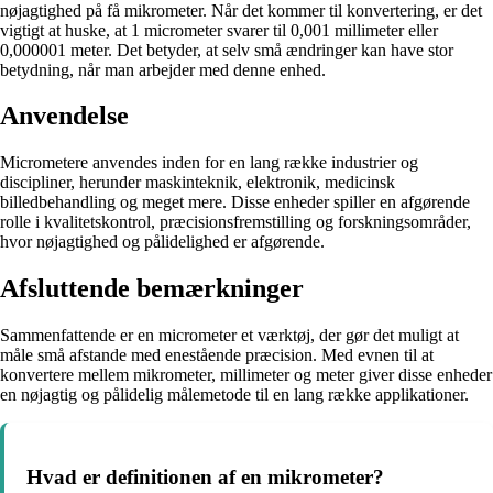
nøjagtighed på få mikrometer. Når det kommer til konvertering, er det
vigtigt at huske, at 1 micrometer svarer til 0,001 millimeter eller
0,000001 meter. Det betyder, at selv små ændringer kan have stor
betydning, når man arbejder med denne enhed.
Anvendelse
Micrometere anvendes inden for en lang række industrier og
discipliner, herunder maskinteknik, elektronik, medicinsk
billedbehandling og meget mere. Disse enheder spiller en afgørende
rolle i kvalitetskontrol, præcisionsfremstilling og forskningsområder,
hvor nøjagtighed og pålidelighed er afgørende.
Afsluttende bemærkninger
Sammenfattende er en micrometer et værktøj, der gør det muligt at
måle små afstande med enestående præcision. Med evnen til at
konvertere mellem mikrometer, millimeter og meter giver disse enheder
en nøjagtig og pålidelig målemetode til en lang række applikationer.
Hvad er definitionen af en mikrometer?