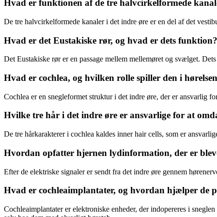
Hvad er funktionen af de tre halvcirkelformede kanale
De tre halvcirkelformede kanaler i det indre øre er en del af det ves
Hvad er det Eustakiske rør, og hvad er dets funktion
Det Eustakiske rør er en passage mellem mellemøret og svælget. Dets
Hvad er cochlea, og hvilken rolle spiller den i hørelse
Cochlea er en snegleformet struktur i det indre øre, der er ansvarlig f
Hvilke tre hår i det indre øre er ansvarlige for at omda
De tre hårkarakterer i cochlea kaldes inner hair cells, som er ansvarli
Hvordan opfatter hjernen lydinformation, der er blev
Efter de elektriske signaler er sendt fra det indre øre gennem hørenerv
Hvad er cochleaimplantater, og hvordan hjælper de 
Cochleaimplantater er elektroniske enheder, der indopereres i sneglen