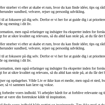
er stræber vi efter at skabe et rum, hvor du kan finde idéer, tips og råd ti
 herunder sundhed, velvære, rejser og personlig udvikling.
til at fokusere på dig selv. Derfor er vi her for at guide dig i at priorit
e og mening i dit liv.
formation, men også erfaringer og indsigter fra eksperter inden for for
or at sikre kvalitet og relevans, så du altid kan stole på, at du får det 
er stræber vi efter at skabe et rum, hvor du kan finde idéer, tips og råd ti
 herunder sundhed, velvære, rejser og personlig udvikling.
til at fokusere på dig selv. Derfor er vi her for at guide dig i at priorit
e og mening i dit liv.
formation, men også erfaringer og indsigter fra eksperter inden for for
or at sikre kvalitet og relevans, så du altid kan stole på, at du får det 
jser og opdagelser. Vilde Liv er ikke kun et medie, men også et sted, hv
elser, så vi sammen kan lære og vokse.
og forbedre vores indhold. Vi arbejder hårdt for at forblive relevante og
er at være din foretrukne kilde til inspiration.
u vil finde vores indhold både nyttigt og inspirerende. Tøv ikke med at d