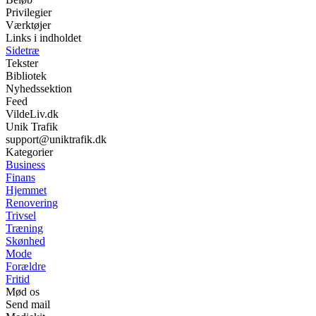
Privilegier
Værktøjer
Links i indholdet
Sidetræ
Tekster
Bibliotek
Nyhedssektion
Feed
VildeLiv.dk
Unik Trafik
support@uniktrafik.dk
Kategorier
Business
Finans
Hjemmet
Renovering
Trivsel
Træning
Skønhed
Mode
Forældre
Fritid
Mød os
Send mail