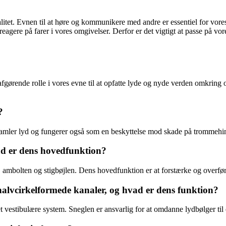
litet. Evnen til at høre og kommunikere med andre er essentiel for vores
og reagere på farer i vores omgivelser. Derfor er det vigtigt at passe på 
afgørende rolle i vores evne til at opfatte lyde og nyde verden omkring o
?
amler lyd og fungerer også som en beskyttelse mod skade på trommehin
vad er dens hovedfunktion?
bolten og stigbøjlen. Dens hovedfunktion er at forstærke og overføre 
 halvcirkelformede kanaler, og hvad er dens funktion?
 vestibulære system. Sneglen er ansvarlig for at omdanne lydbølger til e