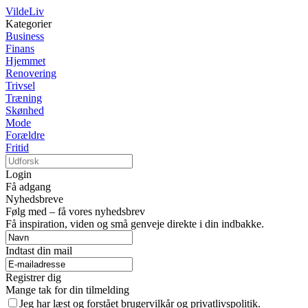
VildeLiv
Kategorier
Business
Finans
Hjemmet
Renovering
Trivsel
Træning
Skønhed
Mode
Forældre
Fritid
Login
Få adgang
Nyhedsbreve
Følg med – få vores nyhedsbrev
Få inspiration, viden og små genveje direkte i din indbakke.
Indtast din mail
Registrer dig
Mange tak for din tilmelding
Jeg har læst og forstået brugervilkår og privatlivspolitik.