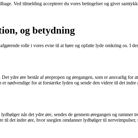
 tilbage. Ved tilmelding accepterer du vores betingelser og giver samtykk
tion, og betydning
gørende rolle i vores evne til at høre og opfatte lyde omkring os. I denne
e. Det ydre øre består af ørepropen og øregangen, som er ansvarlig for 
er nødvendige for at forstærke lyden og sende den videre til det indre
e. Når lydbølger når det ydre øre, sendes de gennem øregangen og rammer 
re til det indre øre, hvor sneglen omdanner lydbølger til nerveimpulser,