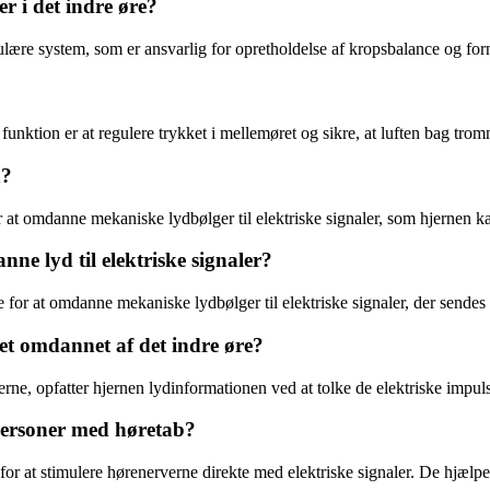
r i det indre øre?
tibulære system, som er ansvarlig for opretholdelse af kropsbalance og f
?
 funktion er at regulere trykket i mellemøret og sikre, at luften bag 
n?
or at omdanne mekaniske lydbølger til elektriske signaler, som hjernen k
nne lyd til elektriske signaler?
ge for at omdanne mekaniske lydbølger til elektriske signaler, der sende
et omdannet af det indre øre?
erne, opfatter hjernen lydinformationen ved at tolke de elektriske impul
personer med høretab?
 for at stimulere hørenerverne direkte med elektriske signaler. De hjælp