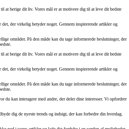
l at berige dit liv. Vores mål er at motivere dig til at leve dit bedste
ere det, der virkelig betyder noget. Gennem inspirerende artikler og
skellige områder. På den måde kan du tage informerede beslutninger, der
bedste.
l at berige dit liv. Vores mål er at motivere dig til at leve dit bedste
ere det, der virkelig betyder noget. Gennem inspirerende artikler og
skellige områder. På den måde kan du tage informerede beslutninger, der
bedste.
or du kan interagere med andre, der deler dine interesser. Vi opfordrer
 tilbyde dig de nyeste trends og indsigt, der kan forbedre din hverdag.
ykke ned i vores artikler og lade dig fordybe i en verden af muligheder.