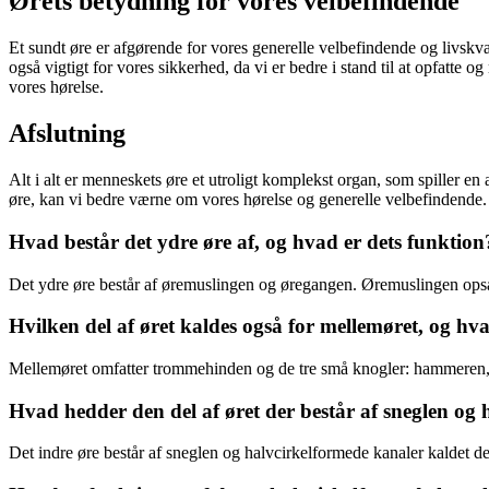
Ørets betydning for vores velbefindende
Et sundt øre er afgørende for vores generelle velbefindende og livskva
også vigtigt for vores sikkerhed, da vi er bedre i stand til at opfatte 
vores hørelse.
Afslutning
Alt i alt er menneskets øre et utroligt komplekst organ, som spiller en 
øre, kan vi bedre værne om vores hørelse og generelle velbefindende.
Hvad består det ydre øre af, og hvad er dets funktion
Det ydre øre består af øremuslingen og øregangen. Øremuslingen ops
Hvilken del af øret kaldes også for mellemøret, og h
Mellemøret omfatter trommehinden og de tre små knogler: hammeren, am
Hvad hedder den del af øret der består af sneglen og
Det indre øre består af sneglen og halvcirkelformede kanaler kaldet det