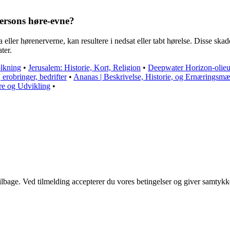
ersons høre-evne?
ller hørenerverne, kan resultere i nedsat eller tabt hørelse. Disse skade
ter.
olkning
•
Jerusalem: Historie, Kort, Religion
•
Deepwater Horizon-olieu
erobringer, bedrifter
•
Ananas | Beskrivelse, Historie, og Ernæringsmæ
ere og Udvikling
•
 tilbage. Ved tilmelding accepterer du vores betingelser og giver samtykk