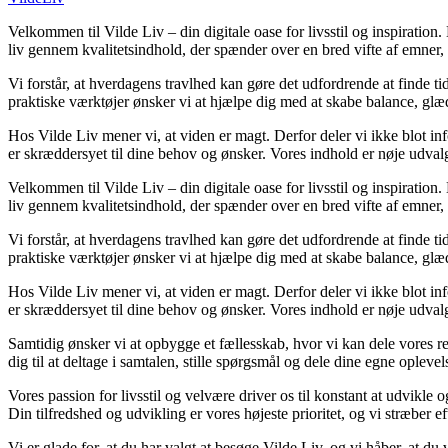
Velkommen til Vilde Liv – din digitale oase for livsstil og inspiration. H
liv gennem kvalitetsindhold, der spænder over en bred vifte af emner,
Vi forstår, at hverdagens travlhed kan gøre det udfordrende at finde tid 
praktiske værktøjer ønsker vi at hjælpe dig med at skabe balance, glæd
Hos Vilde Liv mener vi, at viden er magt. Derfor deler vi ikke blot in
er skræddersyet til dine behov og ønsker. Vores indhold er nøje udvalgt f
Velkommen til Vilde Liv – din digitale oase for livsstil og inspiration. H
liv gennem kvalitetsindhold, der spænder over en bred vifte af emner,
Vi forstår, at hverdagens travlhed kan gøre det udfordrende at finde tid 
praktiske værktøjer ønsker vi at hjælpe dig med at skabe balance, glæd
Hos Vilde Liv mener vi, at viden er magt. Derfor deler vi ikke blot in
er skræddersyet til dine behov og ønsker. Vores indhold er nøje udvalgt f
Samtidig ønsker vi at opbygge et fællesskab, hvor vi kan dele vores re
dig til at deltage i samtalen, stille spørgsmål og dele dine egne oplev
Vores passion for livsstil og velvære driver os til konstant at udvikle 
Din tilfredshed og udvikling er vores højeste prioritet, og vi stræber eft
Vi er glade for, at du har valgt at besøge Vilde Liv, og vi håber, at d