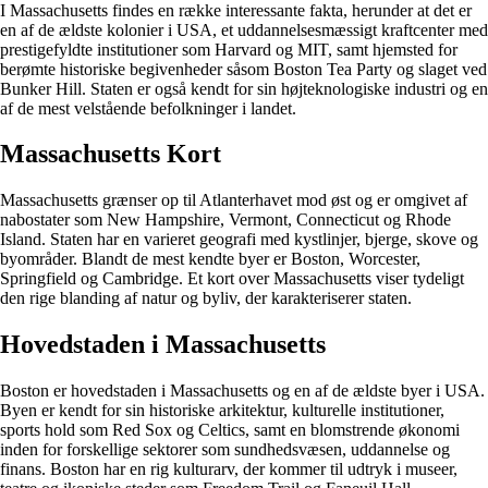
I Massachusetts findes en række interessante fakta, herunder at det er
en af de ældste kolonier i USA, et uddannelsesmæssigt kraftcenter med
prestigefyldte institutioner som Harvard og MIT, samt hjemsted for
berømte historiske begivenheder såsom Boston Tea Party og slaget ved
Bunker Hill. Staten er også kendt for sin højteknologiske industri og en
af de mest velstående befolkninger i landet.
Massachusetts Kort
Massachusetts grænser op til Atlanterhavet mod øst og er omgivet af
nabostater som New Hampshire, Vermont, Connecticut og Rhode
Island. Staten har en varieret geografi med kystlinjer, bjerge, skove og
byområder. Blandt de mest kendte byer er Boston, Worcester,
Springfield og Cambridge. Et kort over Massachusetts viser tydeligt
den rige blanding af natur og byliv, der karakteriserer staten.
Hovedstaden i Massachusetts
Boston er hovedstaden i Massachusetts og en af de ældste byer i USA.
Byen er kendt for sin historiske arkitektur, kulturelle institutioner,
sports hold som Red Sox og Celtics, samt en blomstrende økonomi
inden for forskellige sektorer som sundhedsvæsen, uddannelse og
finans. Boston har en rig kulturarv, der kommer til udtryk i museer,