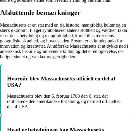
teatre og ikoniske steder som Freedom Trail og Faneuil Hall.
Afsluttende bemærkninger
Massachusetts er en stat med en rig historie, mangfoldig kultur og en
stærk økonomi. Flaget symboliserer statens stolthed og værdier, fakta
viser dens betydning og mangfoldighed, kortet illustrerer dens
geografiske skønhed, og hovedstaden Boston er et knudepunkt for
innovation og kreativitet. At udforske Massachusetts er at dykke ned i
amerikansk historie og nulevende kultur, og det er en oplevelse, der
beriger sindet og vækker nysgerrigheden.
Hvornår blev Massachusetts officielt en del af
USA?
Massachusetts blev den 6. februar 1788 den 6. stat, der
ratificerede den amerikanske forfatning, og dermed officielt en
del af USA.
Hvad er betydningen bag Massachusetts