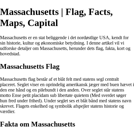
Massachusetts | Flag, Facts,
Maps, Capital
Massachusetts er en stat beliggende i det nordøstlige USA, kendt for
sin historie, kultur og økonomiske betydning. I denne artikel vil vi
udforske detaljer om Massachusetts, herunder dets flag, fakta, kort og
hovedstad.
Massachusetts Flag
Massachusetts flag består af et blåt felt med statens segl centralt
placeret. Seglet viser en oprindelig amerikansk jæger med buen hævet i
den ene hånd og en pilebundt i den anden. Over seglet står statens
motto Ense petit placidam sub libertate quietem (Med sverdet søger
hun fred under frihed). Under seglet ses et blåt bånd med statens navn
skrevet. Flagets enkelhed og symbolik afspejler statens historie og
værdier.
Fakta om Massachusetts