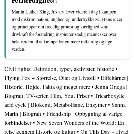
retfærdighed?
Martin Luther King, Jr.s arv lever videre i dag i kampen
mod diskrimination, ulighed og undertrykkelse. Hans ideer
og principper om fredelig protest og kærlighed som
drivkraft for forandring inspirerer stadig mennesker over
hele verden til at kæmpe for en mere retfærdig og lige
verden.
Civil rights: Definition, typer, aktivister, historie
•
Flying Fox – Størrelse, Diæt og Livsstil
•
Eiffeltårnet |
Historie, Højde, Fakta og meget mere
•
Jenna Ortega |
Biografi, TV-serier, Film, You, Priser
•
Tricarboxylic
acid cycle | Biokemi, Metabolisme, Enzymer
•
Sanna
Marin | Biografi
•
Friendship | Opbygning af varige
forbindelser
•
New Seven Wonders of the World: En
rejse gennem historie og kultur
•
On This Day – Hvad