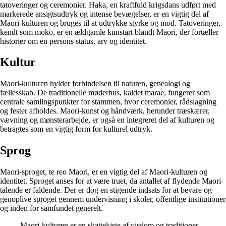
tatoveringer og ceremonier. Haka, en kraftfuld krigsdans udført med
markerede ansigtsudtryk og intense bevægelser, er en vigtig del af
Maori-kulturen og bruges til at udtrykke styrke og mod. Tatoveringer,
kendt som moko, er en ældgamle kunstart blandt Maori, der fortæller
historier om en persons status, arv og identitet.
Kultur
Maori-kulturen hylder forbindelsen til naturen, genealogi og
fællesskab. De traditionelle møderhus, kaldet marae, fungerer som
centrale samlingspunkter for stammen, hvor ceremonier, rådslagning
og fester afholdes. Maori-kunst og håndværk, herunder træskærer,
vævning og mønsterarbejde, er også en integreret del af kulturen og
betragtes som en vigtig form for kulturel udtryk.
Sprog
Maori-sproget, te reo Maori, er en vigtig del af Maori-kulturen og
identitet. Sproget anses for at være truet, da antallet af flydende Maori-
talende er faldende. Der er dog en stigende indsats for at bevare og
genoplive sproget gennem undervisning i skoler, offentlige institutioner
og inden for samfundet generelt.
Maori-kulturen er en skattekiste af visdom og traditioner,