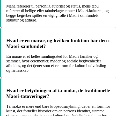
Mana refererer til personlig autoritet og status, mens tapu
refererer til hellige eller tabubelagte emner i Maori-kulturen, og
begge begreber spiller en vigtig rolle i Maori-samfundets
struktur og adfærd.
Hvad er en marae, og hvilken funktion har den i
Maori-samfundet?
En marae er et fælles samlingssted for Maori-familier og
stammer, hvor ceremonier, møder og sociale begivenheder
afholdes, og det tjener som et centrum for kulturel udveksling
og fællesskab.
Hvad er betydningen af tā moko, de traditionelle
Maori-tatoveringer?
Tā moko er mere end bare kropsudsmykning; det er en form for
kunst, der fortæller historier om en persons identitet, stamme,
status og arv, og det har stor kulturel og åndelig betydning for