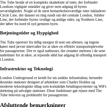
The Tube består af en kompleks skattekiste af ruter, der forbinder
Londons vigtigste områder og giver nem adgang til byens
seværdigheder. Nogle af de mest bemærkelsesværdige ruter inkluderer
Circle Line, der danner en ring rundt om det centrale London, Jubilee
Line, der forbinder byens vestlige og østlige sider, og Northern Line,
der løber fra nord til syd gennem byen.
Betjeningstider og Hyppighed
The Tube opererer fra tidlig morgen til sent om aftenen, og togene
kører med jævne intervaller for at sikre en effektiv transportoplevelse
for passagererne. Der er også natbusser, der erstatter metroen i de sene
nattetimer for at sikre, at rejsende altid har adgang til offentlig transport
i London.
Infrastruktur og Teknologi
London Underground er kendt for sin unikke infrastruktur, herunder
ikoniske stationer designet af arkitekter som Charles Holden og
moderne teknologiske tiltag som kontaktløs betalingssystemer og WiFi-
dækning på udvalgte stationer. Disse funktioner gør rejsen med The
Tube bekvem og problemfri for passagererne.
Afsluttende bemærkninger