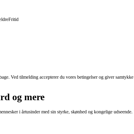
ldre
Fritid
tilbage. Ved tilmelding accepterer du vores betingelser og giver samtykke
ærd og mere
nnesker i årtusinder med sin styrke, skønhed og kongelige udseende. I d