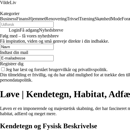
VildeLiv
Kategorier
Business
Finans
Hjemmet
Renovering
Trivsel
Træning
Skønhed
Mode
Foræ
Login
Få adgang
Nyhedsbreve
Følg med – få vores nyhedsbrev
Få inspiration, viden og små genveje direkte i din indbakke.
Indtast din mail
Registrer dig
Jeg har læst og forstået brugervilkår og privatlivspolitik.
Din tilmelding er frivillig, og du har altid mulighed for at trække den 
persondatapolitik.
Løve | Kendetegn, Habitat, Adf
Løven er en imponerende og majestætisk skabning, der har fascineret me
habitat, adfærd og meget mere.
Kendetegn og Fysisk Beskrivelse