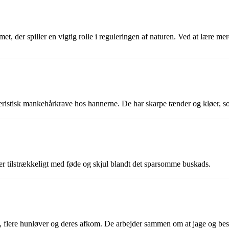
t, der spiller en vigtig rolle i reguleringen af naturen. Ved at lære me
eristisk mankehårkrave hos hannerne. De har skarpe tænder og kløer, som
der tilstrækkeligt med føde og skjul blandt det sparsomme buskads.
e, flere hunløver og deres afkom. De arbejder sammen om at jage og besk