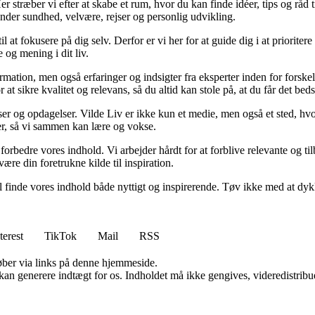
 stræber vi efter at skabe et rum, hvor du kan finde idéer, tips og råd til 
nder sundhed, velvære, rejser og personlig udvikling.
il at fokusere på dig selv. Derfor er vi her for at guide dig i at priorite
 og mening i dit liv.
ormation, men også erfaringer og indsigter fra eksperter inden for forsk
t sikre kvalitet og relevans, så du altid kan stole på, at du får det beds
ser og opdagelser. Vilde Liv er ikke kun et medie, men også et sted, hvo
lser, så vi sammen kan lære og vokse.
g forbedre vores indhold. Vi arbejder hårdt for at forblive relevante og 
være din foretrukne kilde til inspiration.
 vil finde vores indhold både nyttigt og inspirerende. Tøv ikke med at dy
terest
TikTok
Mail
RSS
 køber via links på denne hjemmeside.
 kan generere indtægt for os. Indholdet må ikke gengives, videredistribue