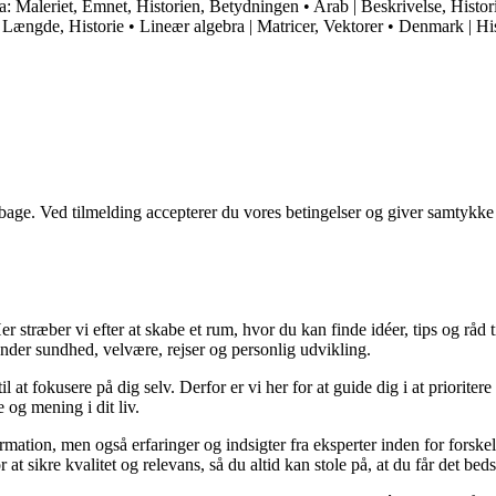
: Maleriet, Emnet, Historien, Betydningen
•
Arab | Beskrivelse, Histor
, Længde, Historie
•
Lineær algebra | Matricer, Vektorer
•
Denmark | His
tilbage. Ved tilmelding accepterer du vores betingelser og giver samtykke
 stræber vi efter at skabe et rum, hvor du kan finde idéer, tips og råd til 
nder sundhed, velvære, rejser og personlig udvikling.
il at fokusere på dig selv. Derfor er vi her for at guide dig i at priorite
 og mening i dit liv.
ormation, men også erfaringer og indsigter fra eksperter inden for forsk
t sikre kvalitet og relevans, så du altid kan stole på, at du får det beds