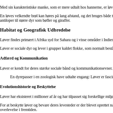
Med sin karakteristiske manke, som er mere udtalt hos hannerne, er løv
En løves velkendte brøl kan høres på lang afstand, og det bruges båd
antiloper til større dyr som bøfler og giraffer.
Habitat og Geografisk Udbredelse
Løver findes primært i Afrika syd for Sahara og i visse områder i Indie
Løver er sociale dyr og lever i grupper kaldet flokke, som normalt bes
Adfærd og Kommunikation
Løver er kendt for deres stærke sociale bånd og kommunikationsevner. D
En dyrepasser i en zoologisk have udtalte engang: Løver er fas
Evolutionshistorie og Beskyttelse
Løver har eksisteret i millioner af år og har tilpasset sig forskellige m
For at beskytte løver og bevare deres levesteder er der blevet oprettet 
overlevelse i fremtiden.