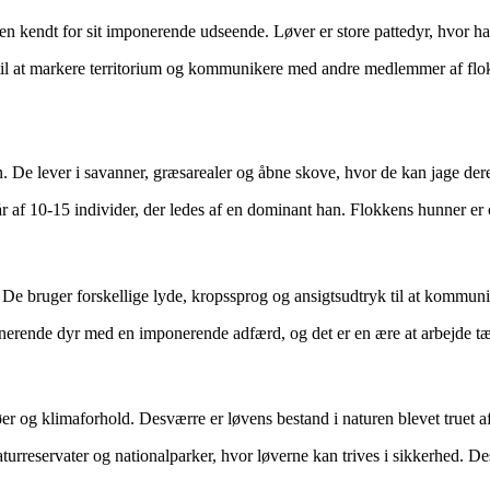
en kendt for sit imponerende udseende. Løver er store pattedyr, hvor h
e til at markere territorium og kommunikere med andre medlemmer af fl
n. De lever i savanner, græsarealer og åbne skove, hvor de kan jage dere
tår af 10-15 individer, der ledes af en dominant han. Flokkens hunner e
e bruger forskellige lyde, kropssprog og ansigtsudtryk til at kommunik
cinerende dyr med en imponerende adfærd, og det er en ære at arbejde
iljøer og klimaforhold. Desværre er løvens bestand i naturen blevet truet 
naturreservater og nationalparker, hvor løverne kan trives i sikkerhed. D