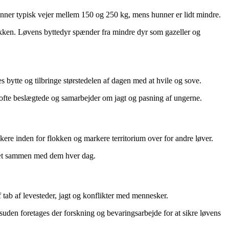
anner typisk vejer mellem 150 og 250 kg, mens hunner er lidt mindre.
okken. Løvens byttedyr spænder fra mindre dyr som gazeller og
s bytte og tilbringe størstedelen af dagen med at hvile og sove.
r ofte beslægtede og samarbejder om jagt og pasning af ungerne.
ere inden for flokken og markere territorium over for andre løver.
 tæt sammen med dem hver dag.
af tab af levesteder, jagt og konflikter med mennesker.
esuden foretages der forskning og bevaringsarbejde for at sikre løvens