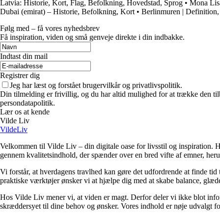
Latvia: Historie, Kort, Flag, Befolkning, Hovedstad, Sprog
•
Mona Lisa
Dubai (emirat) – Historie, Befolkning, Kort
•
Berlinmuren | Definition
Følg med – få vores nyhedsbrev
Få inspiration, viden og små genveje direkte i din indbakke.
Indtast din mail
Registrer dig
Jeg har læst og forstået brugervilkår og privatlivspolitik.
Din tilmelding er frivillig, og du har altid mulighed for at trække den 
persondatapolitik.
Lær os at kende
Vilde Liv
VildeLiv
Velkommen til Vilde Liv – din digitale oase for livsstil og inspiration. Her
gennem kvalitetsindhold, der spænder over en bred vifte af emner, heru
Vi forstår, at hverdagens travlhed kan gøre det udfordrende at finde tid t
praktiske værktøjer ønsker vi at hjælpe dig med at skabe balance, glæde
Hos Vilde Liv mener vi, at viden er magt. Derfor deler vi ikke blot inf
skræddersyet til dine behov og ønsker. Vores indhold er nøje udvalgt for a