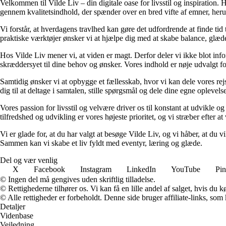
Velkommen til Vilde Liv – din digitale oase for livsstil og inspiration. Her
gennem kvalitetsindhold, der spænder over en bred vifte af emner, heru
Vi forstår, at hverdagens travlhed kan gøre det udfordrende at finde tid t
praktiske værktøjer ønsker vi at hjælpe dig med at skabe balance, glæde
Hos Vilde Liv mener vi, at viden er magt. Derfor deler vi ikke blot inf
skræddersyet til dine behov og ønsker. Vores indhold er nøje udvalgt for a
Samtidig ønsker vi at opbygge et fællesskab, hvor vi kan dele vores rej
dig til at deltage i samtalen, stille spørgsmål og dele dine egne opleve
Vores passion for livsstil og velvære driver os til konstant at udvikle o
tilfredshed og udvikling er vores højeste prioritet, og vi stræber efter at 
Vi er glade for, at du har valgt at besøge Vilde Liv, og vi håber, at du
Sammen kan vi skabe et liv fyldt med eventyr, læring og glæde.
Del og vær venlig
X
Facebook
Instagram
LinkedIn
YouTube
Pin
© Ingen del må gengives uden skriftlig tilladelse.
© Rettighederne tilhører os. Vi kan få en lille andel af salget, hvis du
© Alle rettigheder er forbeholdt. Denne side bruger affiliate-links, som
Detaljer
Videnbase
Vejledning