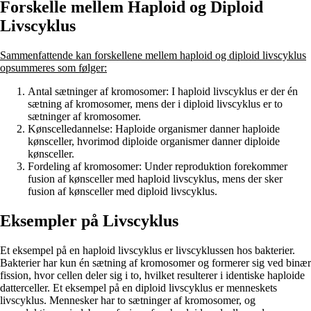
Forskelle mellem Haploid og Diploid
Livscyklus
Sammenfattende kan forskellene mellem haploid og diploid livscyklus
opsummeres som følger:
Antal sætninger af kromosomer: I haploid livscyklus er der én
sætning af kromosomer, mens der i diploid livscyklus er to
sætninger af kromosomer.
Kønscelledannelse: Haploide organismer danner haploide
kønsceller, hvorimod diploide organismer danner diploide
kønsceller.
Fordeling af kromosomer: Under reproduktion forekommer
fusion af kønsceller med haploid livscyklus, mens der sker
fusion af kønsceller med diploid livscyklus.
Eksempler på Livscyklus
Et eksempel på en haploid livscyklus er livscyklussen hos bakterier.
Bakterier har kun én sætning af kromosomer og formerer sig ved binær
fission, hvor cellen deler sig i to, hvilket resulterer i identiske haploide
datterceller. Et eksempel på en diploid livscyklus er menneskets
livscyklus. Mennesker har to sætninger af kromosomer, og