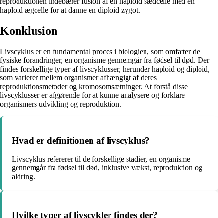
reproduktionen indebærer fusion af en haploid sædcelle med en
haploid ægcelle for at danne en diploid zygot.
Konklusion
Livscyklus er en fundamental proces i biologien, som omfatter de
fysiske forandringer, en organisme gennemgår fra fødsel til død. Der
findes forskellige typer af livscyklusser, herunder haploid og diploid,
som varierer mellem organismer afhængigt af deres
reproduktionsmetoder og kromosomsætninger. At forstå disse
livscyklusser er afgørende for at kunne analysere og forklare
organismers udvikling og reproduktion.
Hvad er definitionen af livscyklus?
Livscyklus refererer til de forskellige stadier, en organisme
gennemgår fra fødsel til død, inklusive vækst, reproduktion og
aldring.
Hvilke typer af livscykler findes der?