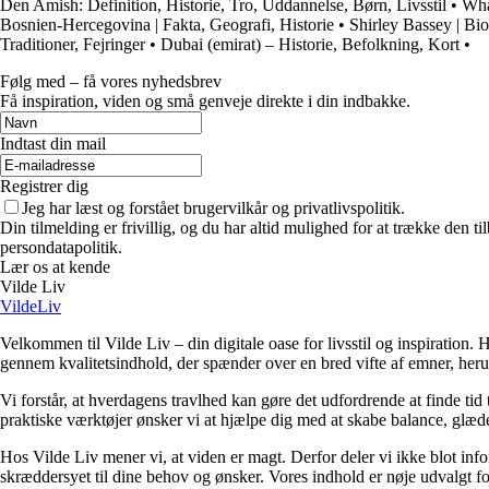
Den Amish: Definition, Historie, Tro, Uddannelse, Børn, Livsstil
•
Wha
Bosnien-Hercegovina | Fakta, Geografi, Historie
•
Shirley Bassey | Bio
Traditioner, Fejringer
•
Dubai (emirat) – Historie, Befolkning, Kort
•
Følg med – få vores nyhedsbrev
Få inspiration, viden og små genveje direkte i din indbakke.
Indtast din mail
Registrer dig
Jeg har læst og forstået brugervilkår og privatlivspolitik.
Din tilmelding er frivillig, og du har altid mulighed for at trække den 
persondatapolitik.
Lær os at kende
Vilde Liv
VildeLiv
Velkommen til Vilde Liv – din digitale oase for livsstil og inspiration. Her
gennem kvalitetsindhold, der spænder over en bred vifte af emner, heru
Vi forstår, at hverdagens travlhed kan gøre det udfordrende at finde tid t
praktiske værktøjer ønsker vi at hjælpe dig med at skabe balance, glæde
Hos Vilde Liv mener vi, at viden er magt. Derfor deler vi ikke blot inf
skræddersyet til dine behov og ønsker. Vores indhold er nøje udvalgt for a