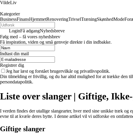
VildeLiv
Kategorier
Business
Finans
Hjemmet
Renovering
Trivsel
Træning
Skønhed
Mode
Foræ
Login
Få adgang
Nyhedsbreve
Følg med – få vores nyhedsbrev
Få inspiration, viden og små genveje direkte i din indbakke.
Indtast din mail
Registrer dig
Jeg har læst og forstået brugervilkår og privatlivspolitik.
Din tilmelding er frivillig, og du har altid mulighed for at trække den 
persondatapolitik.
Liste over slanger | Giftige, Ikke
I verden findes der utallige slangearter, hver med sine unikke træk og eg
evne til at kvæle deres bytte. I denne artikel vil vi udforske en omfattend
Giftige slanger