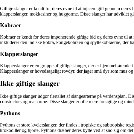
Giftige slanger er kendt for deres evne til at injicere gift gennem deres
klapperslanger, mokkasiner og huggorme. Disse slanger har udviklet gi
Kobraer
Kobraer er kendt for deres imponerende giftige bid og deres evne til at
inkluderer den indiske kobra, kongekobraen og spyttekobraerne, der har e
Klapperslanger
Klapperslanger er en gruppe af giftige slanger, der er hjemmehørende i N
Klapperslanger er hovedsageligt rovdyr, der jager små dyr som mus og
Ikke-giftige slanger
Ikke-giftige slanger udgør flertallet af slangearterne på verdensplan. D
constrictors og majsorme. Disse slanger er ofte mere forsigtige og mi
Pythons
Pythons er store kvelerslanger, der findes i tropiske og subtropiske reg
krokodiller og hjorte. Pythons dræber deres bytte ved at sno sig om det 