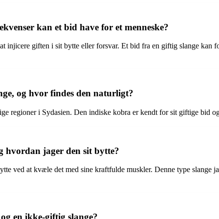
sekvenser kan et bid have for et menneske?
t injicere giften i sit bytte eller forsvar. Et bid fra en giftig slange k
ge, og hvor findes den naturligt?
ige regioner i Sydasien. Den indiske kobra er kendt for sit giftige bid og
g hvordan jager den sit bytte?
te ved at kvæle det med sine kraftfulde muskler. Denne type slange jager
og en ikke-giftig slange?