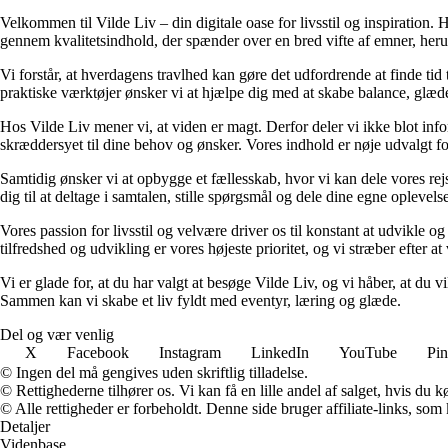
Velkommen til Vilde Liv – din digitale oase for livsstil og inspiration. Her
gennem kvalitetsindhold, der spænder over en bred vifte af emner, heru
Vi forstår, at hverdagens travlhed kan gøre det udfordrende at finde tid t
praktiske værktøjer ønsker vi at hjælpe dig med at skabe balance, glæde
Hos Vilde Liv mener vi, at viden er magt. Derfor deler vi ikke blot inf
skræddersyet til dine behov og ønsker. Vores indhold er nøje udvalgt for a
Samtidig ønsker vi at opbygge et fællesskab, hvor vi kan dele vores rej
dig til at deltage i samtalen, stille spørgsmål og dele dine egne opleve
Vores passion for livsstil og velvære driver os til konstant at udvikle o
tilfredshed og udvikling er vores højeste prioritet, og vi stræber efter at 
Vi er glade for, at du har valgt at besøge Vilde Liv, og vi håber, at du
Sammen kan vi skabe et liv fyldt med eventyr, læring og glæde.
Del og vær venlig
X
Facebook
Instagram
LinkedIn
YouTube
Pin
© Ingen del må gengives uden skriftlig tilladelse.
© Rettighederne tilhører os. Vi kan få en lille andel af salget, hvis du
© Alle rettigheder er forbeholdt. Denne side bruger affiliate-links, som
Detaljer
Videnbase