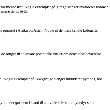
gså for mennesker. Nogle eksempler på giftige slanger inkluderer kobraer,
lamme deres bytte.
des primært i Afrika og Asien. Nogle af de mest kendte kobraarter
 bruger til at advare potentielle trusler om deres tilstedeværelse.
ele. Nogle eksempler på ikke-giftige slanger inkluderer pythons, boa
yrke, der gør dem i stand til at kvæle selv store byttedyr som