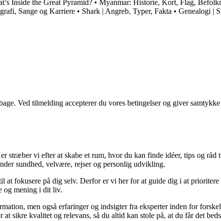
t’s Inside the Great Pyramid?
•
Myanmar: Historie, Kort, Flag, Befolk
grafi, Sange og Karriere
•
Shark | Angreb, Typer, Fakta
•
Genealogi | S
tilbage. Ved tilmelding accepterer du vores betingelser og giver samtykke
 stræber vi efter at skabe et rum, hvor du kan finde idéer, tips og råd til 
nder sundhed, velvære, rejser og personlig udvikling.
il at fokusere på dig selv. Derfor er vi her for at guide dig i at priorite
 og mening i dit liv.
ormation, men også erfaringer og indsigter fra eksperter inden for forsk
t sikre kvalitet og relevans, så du altid kan stole på, at du får det beds