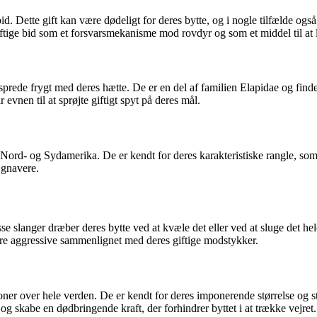
 bid. Dette gift kan være dødeligt for deres bytte, og i nogle tilfælde o
ftige bid som et forsvarsmekanisme mod rovdyr og som et middel til at 
 sprede frygt med deres hætte. De er en del af familien Elapidae og fin
vnen til at sprøjte giftigt spyt på deres mål.
ord- og Sydamerika. De er kendt for deres karakteristiske rangle, som de
 gnavere.
isse slanger dræber deres bytte ved at kvæle det eller ved at sluge det h
ndre aggressive sammenlignet med deres giftige modstykker.
ioner over hele verden. De er kendt for deres imponerende størrelse og st
og skabe en dødbringende kraft, der forhindrer byttet i at trække vejret.