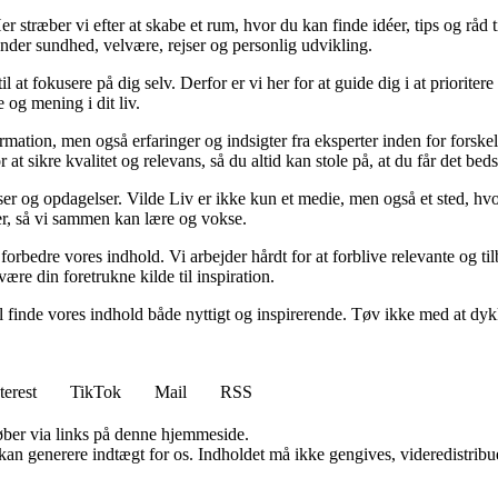
 stræber vi efter at skabe et rum, hvor du kan finde idéer, tips og råd til 
nder sundhed, velvære, rejser og personlig udvikling.
il at fokusere på dig selv. Derfor er vi her for at guide dig i at priorite
 og mening i dit liv.
ormation, men også erfaringer og indsigter fra eksperter inden for forsk
t sikre kvalitet og relevans, så du altid kan stole på, at du får det beds
ser og opdagelser. Vilde Liv er ikke kun et medie, men også et sted, hvo
lser, så vi sammen kan lære og vokse.
g forbedre vores indhold. Vi arbejder hårdt for at forblive relevante og 
være din foretrukne kilde til inspiration.
 vil finde vores indhold både nyttigt og inspirerende. Tøv ikke med at dy
terest
TikTok
Mail
RSS
 køber via links på denne hjemmeside.
 kan generere indtægt for os. Indholdet må ikke gengives, videredistribue