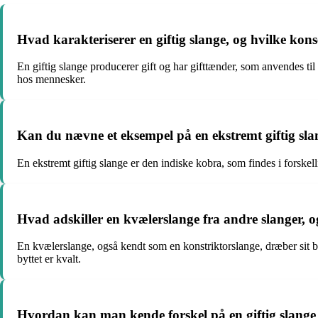
Hvad karakteriserer en giftig slange, og hvilke kon
En giftig slange producerer gift og har gifttænder, som anvendes til a
hos mennesker.
Kan du nævne et eksempel på en ekstremt giftig slan
En ekstremt giftig slange er den indiske kobra, som findes i forskell
Hvad adskiller en kvælerslange fra andre slanger, o
En kvælerslange, også kendt som en konstriktorslange, dræber sit byt
byttet er kvalt.
Hvordan kan man kende forskel på en giftig slange 