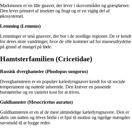
Markmusen er en lille gnaver, der lever i skovområder og græsplæner.
Den lever primært af insekter og frugt og er en vigtig del af
økosystemet.
Lemming (Lemmus)
Lemminger er små gnavere, der bor i de nordlige regioner. De er kendt
for deres store vandringer, hvor de ofte kommer ud for masseudrydelse
på grund af mangel på føde.
Hamtsterfamilien (Cricetidae)
Russisk dverghamster (Phodopus sungorus)
Dverghamsteren er en populær kæledyrsgnaver kendt for sit sociale
temperament og nuttede udseende. Den kræver en passende
burstørrelse og en varieret kost for at trives.
Guldhamster (Mesocricetus auratus)
Guldhamsteren er en af de mest almindelige kæledyrsgnavere. Den er
aktiv om natten og trives bedst i et hjul til motion og rigelige mængder
savsmuld til at bygge reder.