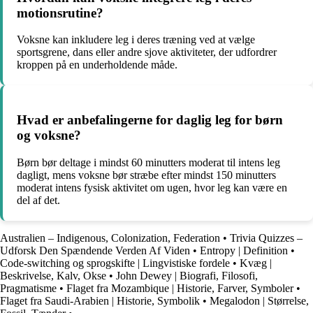
motionsrutine?
Voksne kan inkludere leg i deres træning ved at vælge
sportsgrene, dans eller andre sjove aktiviteter, der udfordrer
kroppen på en underholdende måde.
Hvad er anbefalingerne for daglig leg for børn
og voksne?
Børn bør deltage i mindst 60 minutters moderat til intens leg
dagligt, mens voksne bør stræbe efter mindst 150 minutters
moderat intens fysisk aktivitet om ugen, hvor leg kan være en
del af det.
Australien – Indigenous, Colonization, Federation
•
Trivia Quizzes –
Udforsk Den Spændende Verden Af Viden
•
Entropy | Definition
•
Code-switching og sprogskifte | Lingvistiske fordele
•
Kvæg |
Beskrivelse, Kalv, Okse
•
John Dewey | Biografi, Filosofi,
Pragmatisme
•
Flaget fra Mozambique | Historie, Farver, Symboler
•
Flaget fra Saudi-Arabien | Historie, Symbolik
•
Megalodon | Størrelse,