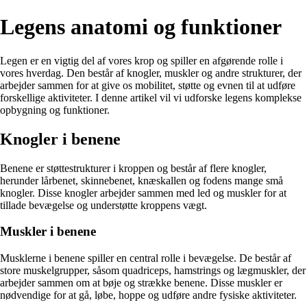
Legens anatomi og funktioner
Legen er en vigtig del af vores krop og spiller en afgørende rolle i
vores hverdag. Den består af knogler, muskler og andre strukturer, der
arbejder sammen for at give os mobilitet, støtte og evnen til at udføre
forskellige aktiviteter. I denne artikel vil vi udforske legens komplekse
opbygning og funktioner.
Knogler i benene
Benene er støttestrukturer i kroppen og består af flere knogler,
herunder lårbenet, skinnebenet, knæskallen og fodens mange små
knogler. Disse knogler arbejder sammen med led og muskler for at
tillade bevægelse og understøtte kroppens vægt.
Muskler i benene
Musklerne i benene spiller en central rolle i bevægelse. De består af
store muskelgrupper, såsom quadriceps, hamstrings og lægmuskler, der
arbejder sammen om at bøje og strække benene. Disse muskler er
nødvendige for at gå, løbe, hoppe og udføre andre fysiske aktiviteter.