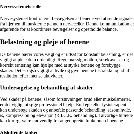
Nervesystemets rolle
Nervesystemet kontrollerer bevægelsen af benene ved at sende signaler
fra hjernen til musklerne gennem nerveceller. Denne kommunikation er
afgørende for at koordinere bevægelser og opretholde balance.
Belastning og pleje af benene
Da benene bærer vores vægt og er udsat for konstant belastning, er det
vigtigt at pleje dem ordentligt. Regelmæssig motion, strækøvelser og
korrekt ernæring kan hjælpe med at styrke benene og forebygge
skader. Det er også vigtigt at hvile og give benene tilstrækkelig tid til
restitution efter intense aktiviteter.
Undersøgelse og behandling af skader
Ved skader på benene, såsom forstuvninger, brud eller muskelsmerter,
er det vigtigt at søge professionel hjælp. En læge eller fysioterapeut
kan undersøge skaden og anbefale passende behandling, såsom hvile,
is, kompression og elevation (R.I.C.E.-behandling). I alvorlige tilfælde
kan kirurgi være nødvendig for at genoprette funktionen i benene.
Afsluttende tanker