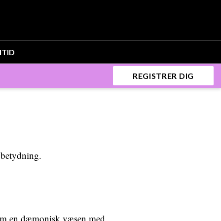
ITID
REGISTRER DIG
 betydning.
s som en dæmonisk væsen med