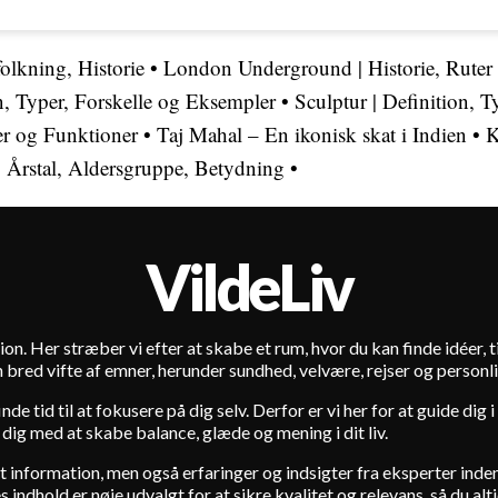
lkning, Historie
•
London Underground | Historie, Ruter
on, Typer, Forskelle og Eksempler
•
Sculptur | Definition, 
r og Funktioner
•
Taj Mahal – En ikonisk skat i Indien
•
K
| Årstal, Aldersgruppe, Betydning
•
VildeLiv
ion. Her stræber vi efter at skabe et rum, hvor du kan finde idéer, tip
 bred vifte af emner, herunder sundhed, velvære, rejser og personli
de tid til at fokusere på dig selv. Derfor er vi her for at guide dig
 dig med at skabe balance, glæde og mening i dit liv.
lot information, men også erfaringer og indsigter fra eksperter in
indhold er nøje udvalgt for at sikre kvalitet og relevans, så du alti