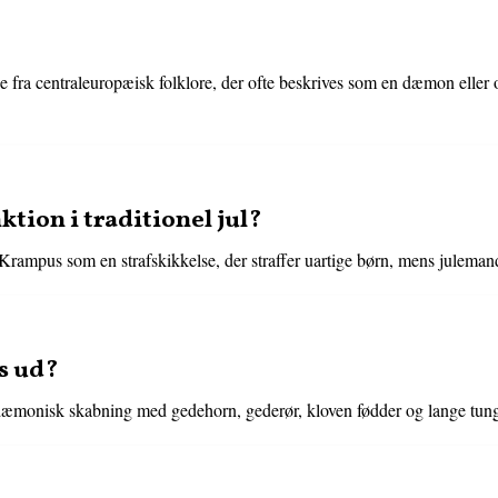
 fra centraleuropæisk folklore, der ofte beskrives som en dæmon eller 
tion i traditionel jul?
er Krampus som en strafskikkelse, der straffer uartige børn, mens julema
s ud?
æmonisk skabning med gedehorn, gederør, kloven fødder og lange tun