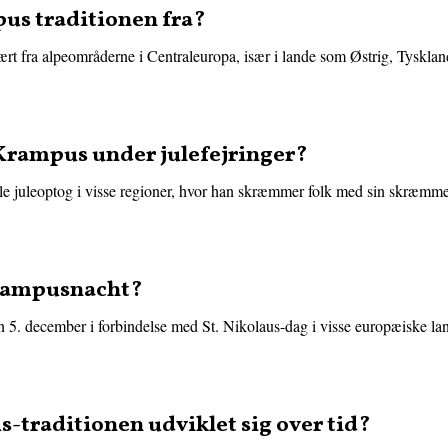
s traditionen fra?
rt fra alpeområderne i Centraleuropa, især i lande som Østrig, Tyskla
r Krampus under julefejringer?
lle juleoptog i visse regioner, hvor han skræmmer folk med sin skræmm
Krampusnacht?
n 5. december i forbindelse med St. Nikolaus-dag i visse europæiske la
traditionen udviklet sig over tid?