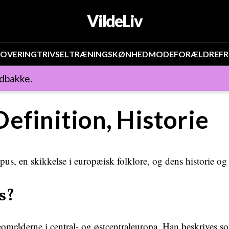
VildeLiv
OVERING
TRIVSEL
TRÆNING
SKØNHED
MODE
FORÆLDRE
FR
ndbakke.
efinition, Historie
pus, en skikkelse i europæisk folklore, og dens historie og
s?
peområderne i central- og østcentraleuropa. Han beskrive