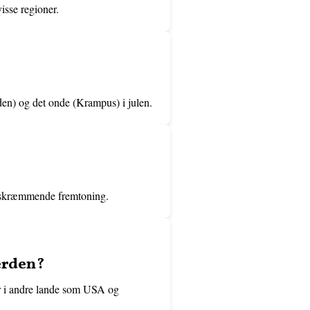
visse regioner.
den) og det onde (Krampus) i julen.
ns skræmmende fremtoning.
erden?
er i andre lande som USA og