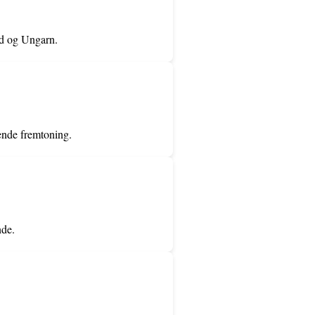
nd og Ungarn.
ende fremtoning.
nde.