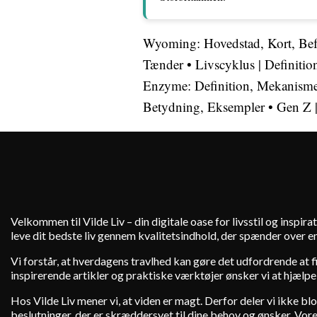
Wyoming: Hovedstad, Kort, Befo
Tænder
•
Livscyklus | Definiti
Enzyme: Definition, Mekanisme
Betydning, Eksempler
•
Gen Z 
Velkommen til Vilde Liv – din digitale oase for livsstil og inspirat
leve dit bedste liv gennem kvalitetsindhold, der spænder over en
Vi forstår, at hverdagens travlhed kan gøre det udfordrende at fin
inspirerende artikler og praktiske værktøjer ønsker vi at hjælpe
Hos Vilde Liv mener vi, at viden er magt. Derfor deler vi ikke b
beslutninger, der er skræddersyet til dine behov og ønsker. Vores 