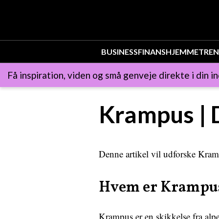
BUSINESS
FINANS
HJEMMET
REN
Få inspiration, viden og små genveje direkte i din i
Krampus | D
Denne artikel vil udforske Kram
Hvem er Krampu
Krampus er en skikkelse fra al