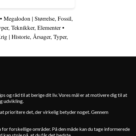
•
Megalodon | Størrelse, Fossil,
Typer, Teknikker, Elementer
•
rig | Historie, Årsager, Typer,
s og råd til at berige dit liv. Vores mål er at motivere dig til at
g udvikling.
 i at prioritere det, der virkelig betyder noget. Gennem
den for forskellige områder. På den måde kan du tage informerede
d kan stole på, at du får det bedste.