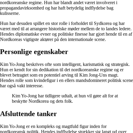
nordkoreanske regime. Hun har blandt andet været involveret i
propagandavirksomhed og har haft betydelig indflydelse bag
kulisserne.
Hun har desuden spillet en stor rolle i forholdet til Sydkorea og har
været med til at arrangere historiske møder mellem de to landes ledere.
Hendes diplomatiske evner og politiske finesse har gjort hende til en af
Nordkoreas vigtigste aktører på den internationale scene.
Personlige egenskaber
Kim Yo-Jong beskrives ofte som intelligent, karismatisk og strategisk.
Hun er kendt for sin dedikation til det nordkoreanske regime og er
blevet betragtet som en potentiel arving til Kim Jong-Uns magt.
Hendes rolle som kvindefigur i en ellers mandsdomineret politisk scene
har også vakt interesse.
Kim Yo-Jong har tidligere udtalt, at hun vil gøre alt for at
beskytte Nordkorea og dets folk.
Afsluttende tanker
Kim Yo-Jong er en kompleks og magtfuld figur inden for
nordkoreansk politik. Hendes indflydelse strækker sig langt ud over