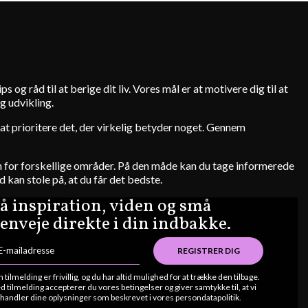
s og råd til at berige dit liv. Vores mål er at motivere dig til at
g udvikling.
 i at prioritere det, der virkelig betyder noget. Gennem
den for forskellige områder. På den måde kan du tage informerede
d kan stole på, at du får det bedste.
å inspiration, viden og små
enveje direkte i din indbakke.
REGISTRER DIG
n tilmelding er frivillig, og du har altid mulighed for at trække den tilbage.
d tilmelding accepterer du vores betingelser og giver samtykke til, at vi
handler dine oplysninger som beskrevet i vores persondatapolitik.