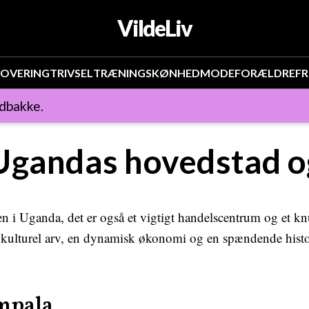
VildeLiv
OVERING
TRIVSEL
TRÆNING
SKØNHED
MODE
FORÆLDRE
FR
ndbakke.
Ugandas hovedstad o
n i Uganda, det er også et vigtigt handelscentrum og et kn
 kulturel arv, en dynamisk økonomi og en spændende histori
mpala