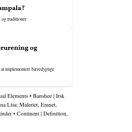
Kampala?
 og traditioner.
rurening og
å at implementere bæredygtige
ual Elements
•
Banshee | Irsk
a Lisa: Maleriet, Emnet,
inder
•
Continent | Definition,