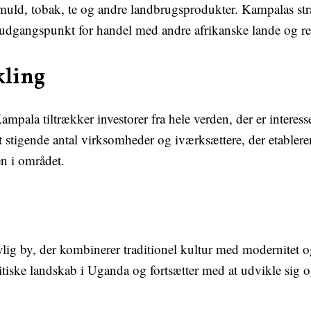
omuld, tobak, te og andre landbrugsprodukter. Kampalas st
lt udgangspunkt for handel med andre afrikanske lande og re
ling
ala tiltrækker investorer fra hele verden, der er interesser
stigende antal virksomheder og iværksættere, der etablerer
en i området.
ig by, der kombinerer traditionel kultur med modernitet o
tiske landskab i Uganda og fortsætter med at udvikle sig 