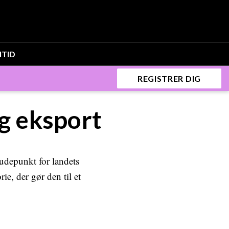
ITID
REGISTRER DIG
g eksport
udepunkt for landets
e, der gør den til et