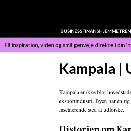
BUSINESS
FINANS
HJEMMET
REN
Få inspiration, viden og små genveje direkte i din i
Kampala | 
Kampala er ikke blot hovedstade
eksportindustri. Byen har en rig
fascinerende sted at udforske.
Historien om Ka