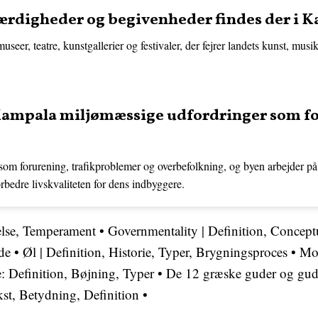
værdigheder og begivenheder findes der i 
eer, teatre, kunstgallerier og festivaler, der fejrer landets kunst, musik
ampala miljømæssige udfordringer som fo
 som forurening, trafikproblemer og overbefolkning, og byen arbejder p
orbedre livskvaliteten for dens indbyggere.
else, Temperament
•
Governmentality | Definition, Concept
de
•
Øl | Definition, Historie, Typer, Brygningsproces
•
Mon
: Definition, Bøjning, Typer
•
De 12 græske guder og gud
t, Betydning, Definition
•