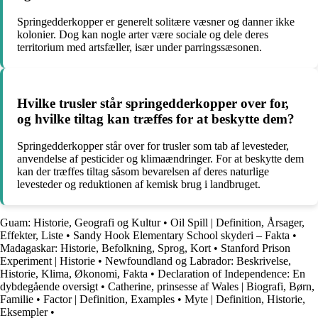
Springedderkopper er generelt solitære væsner og danner ikke
kolonier. Dog kan nogle arter være sociale og dele deres
territorium med artsfæller, især under parringssæsonen.
Hvilke trusler står springedderkopper over for,
og hvilke tiltag kan træffes for at beskytte dem?
Springedderkopper står over for trusler som tab af levesteder,
anvendelse af pesticider og klimaændringer. For at beskytte dem
kan der træffes tiltag såsom bevarelsen af deres naturlige
levesteder og reduktionen af kemisk brug i landbruget.
Guam: Historie, Geografi og Kultur
•
Oil Spill | Definition, Årsager,
Effekter, Liste
•
Sandy Hook Elementary School skyderi – Fakta
•
Madagaskar: Historie, Befolkning, Sprog, Kort
•
Stanford Prison
Experiment | Historie
•
Newfoundland og Labrador: Beskrivelse,
Historie, Klima, Økonomi, Fakta
•
Declaration of Independence: En
dybdegående oversigt
•
Catherine, prinsesse af Wales | Biografi, Børn,
Familie
•
Factor | Definition, Examples
•
Myte | Definition, Historie,
Eksempler
•