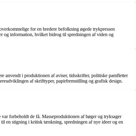
g overkommelige for en bredere befolkning øgede trykpressen
er og information, hvilket bidrog til spredningen af viden og
anvendt i produktionen af aviser, tidsskrifter, politiske pamfletter
reudviklingen af skrifttyper, papirfremstilling og grafisk design.
re var forbeholdt de få. Masseproduktionen af bøger og tryksager
til en stigning i kritisk tænkning, spredningen af nye ideer og en