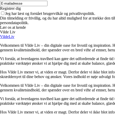
Registrer dig
Jeg har læst og forstået brugervilkår og privatlivspolitik.
Din tilmelding er frivillig, og du har altid mulighed for at trække den 
persondatapolitik.
Lær os at kende
Vilde Liv
VildeLiv
Velkommen til Vilde Liv – din digitale oase for livsstil og inspiration. Her
gennem kvalitetsindhold, der spænder over en bred vifte af emner, heru
Vi forstår, at hverdagens travlhed kan gøre det udfordrende at finde tid t
praktiske værktøjer ønsker vi at hjælpe dig med at skabe balance, glæde
Hos Vilde Liv mener vi, at viden er magt. Derfor deler vi ikke blot inf
skræddersyet til dine behov og ønsker. Vores indhold er nøje udvalgt for a
Velkommen til Vilde Liv – din digitale oase for livsstil og inspiration. Her
gennem kvalitetsindhold, der spænder over en bred vifte af emner, heru
Vi forstår, at hverdagens travlhed kan gøre det udfordrende at finde tid t
praktiske værktøjer ønsker vi at hjælpe dig med at skabe balance, glæde
Hos Vilde Liv mener vi, at viden er magt. Derfor deler vi ikke blot inf