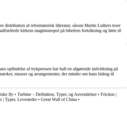
 distribution af reformatorisk litteratur, såsom Martin Luthers teser
t udfordrede kirkens magtmonopol på bibelens fortolkning og førte til
ans opfindelse af trykpressen har haft en afgørende indvirkning på
mærker, museer og arrangementer, der minder om hans bidrag til
iske fly
•
Turbine – Definition, Typer, og Anvendelser
•
Friction |
n | Typer, Levesteder
•
Great Wall of China
•