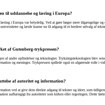
 til uddannelse og læring i Europa?
læring i Europa var betydelig. Ved at gøre bøger mere tilgængelige o
niversiteter og lærde kunne nu få adgang til et bredere udvalg af tekst
irket af Gutenberg-trykpressen?
 af andre opfindelser og teknologier. Trykningsteknologien blev senere 
ormation og meninger. Trykpressen spillede også en afgørende rolle i vide
telse af autoritet og information?
rmation ved at give dem direkte adgang til tekster og ideer, som tidlige
tion uafhængigt fra autoriteter som kirken eller regeringen. Dette førte 