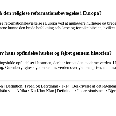
å den religiøse reformationsbevægelse i Europa?
øse reformationsbevægelse i Europa ved at muliggøre hurtigere og bredere
rogene kunne den brede befolkning selv læse og fortolke bibelen, hvilke
 hans opfindelse husket og fejret gennem historien?
ngsfulde opfindelser i historien, der har formet den moderne verden. H
ng. Gutenberg fejres og anerkendes verden over gennem priser, mindes
on | Definition, Typer, og Betydning
•
F-14 | Beskrivelse af det legendar
råbt stat i Afrika
•
Ku Klux Klan | Definition
•
Impressionismen
•
Bjør