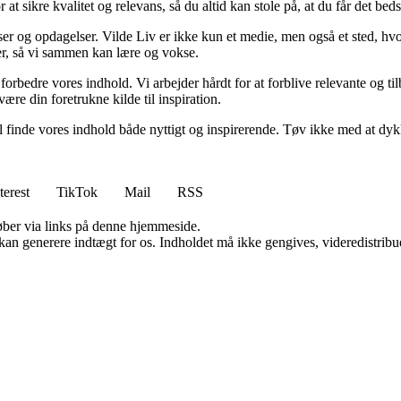
t sikre kvalitet og relevans, så du altid kan stole på, at du får det beds
ser og opdagelser. Vilde Liv er ikke kun et medie, men også et sted, hvo
lser, så vi sammen kan lære og vokse.
g forbedre vores indhold. Vi arbejder hårdt for at forblive relevante og 
være din foretrukne kilde til inspiration.
 vil finde vores indhold både nyttigt og inspirerende. Tøv ikke med at dy
terest
TikTok
Mail
RSS
 køber via links på denne hjemmeside.
 kan generere indtægt for os. Indholdet må ikke gengives, videredistribue