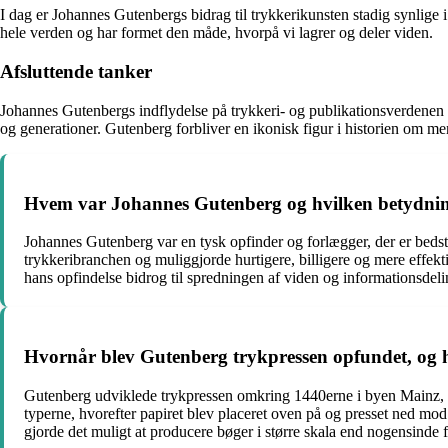
I dag er Johannes Gutenbergs bidrag til trykkerikunsten stadig synlige 
hele verden og har formet den måde, hvorpå vi lagrer og deler viden.
Afsluttende tanker
Johannes Gutenbergs indflydelse på trykkeri- og publikationsverdenen ka
og generationer. Gutenberg forbliver en ikonisk figur i historien om men
Hvem var Johannes Gutenberg og hvilken betydnin
Johannes Gutenberg var en tysk opfinder og forlægger, der er beds
trykkeribranchen og muliggjorde hurtigere, billigere og mere effekt
hans opfindelse bidrog til spredningen af viden og informationsdelin
Hvornår blev Gutenberg trykpressen opfundet, og
Gutenberg udviklede trykpressen omkring 1440erne i byen Mainz, Ty
typerne, hvorefter papiret blev placeret oven på og presset ned mod 
gjorde det muligt at producere bøger i større skala end nogensinde f