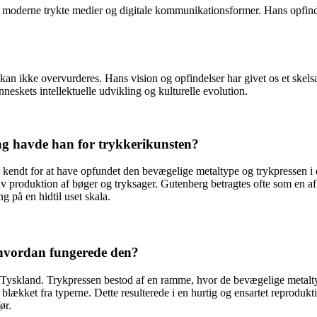
i moderne trykte medier og digitale kommunikationsformer. Hans opfindel
n ikke overvurderes. Hans vision og opfindelser har givet os et skelsæt
neskets intellektuelle udvikling og kulturelle evolution.
g havde han for trykkerikunsten?
t kendt for at have opfundet den bevægelige metaltype og trykpressen i
iv produktion af bøger og tryksager. Gutenberg betragtes ofte som en af
g på en hidtil uset skala.
 hvordan fungerede den?
skland. Trykpressen bestod af en ramme, hvor de bevægelige metaltyper 
blækket fra typerne. Dette resulterede i en hurtig og ensartet reprodukti
ør.