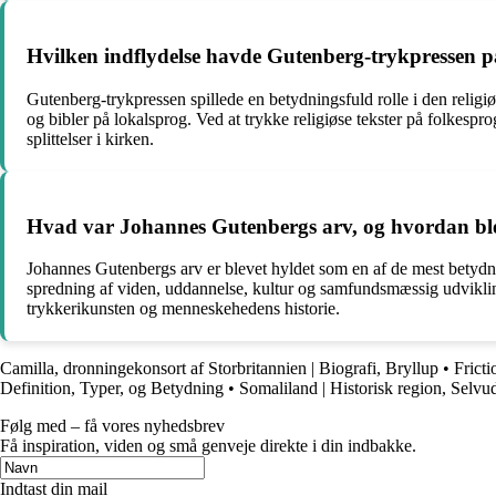
Hvilken indflydelse havde Gutenberg-trykpressen p
Gutenberg-trykpressen spillede en betydningsfuld rolle i den religi
og bibler på lokalsprog. Ved at trykke religiøse tekster på folkesp
splittelser i kirken.
Hvad var Johannes Gutenbergs arv, og hvordan blev
Johannes Gutenbergs arv er blevet hyldet som en af de mest betydni
spredning af viden, uddannelse, kultur og samfundsmæssig udvikli
trykkerikunsten og menneskehedens historie.
Camilla, dronningekonsort af Storbritannien | Biografi, Bryllup
•
Fricti
Definition, Typer, og Betydning
•
Somaliland | Historisk region, Selvud
Følg med – få vores nyhedsbrev
Få inspiration, viden og små genveje direkte i din indbakke.
Indtast din mail