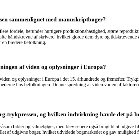
essen sammenlignet med manuskriptbøger?
ere fordele, herunder hurtigere produktionshastighed, større reproduk
fte håndskrevne af skrivere, hvilket gjorde dem dyre og tidskrævende at
r en bredere befolkning.
edningen af viden og oplysninger i Europa?
 viden og oplysninger i Europa i det 15. århundrede og fremefter. Trykp
ighederne hos befolkningen. Denne spredning af viden var en af faktore
rg-trykpressen, og hvilken indvirkning havde det på
 såsom bibler og salmebøger, men blev senere også brugt til at udgive filo
allet af udgivne bøger, hvilket udvidede bogmarkedet og gav mulighed fo