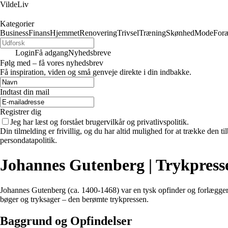
VildeLiv
Kategorier
Business
Finans
Hjemmet
Renovering
Trivsel
Træning
Skønhed
Mode
Foræ
Login
Få adgang
Nyhedsbreve
Følg med – få vores nyhedsbrev
Få inspiration, viden og små genveje direkte i din indbakke.
Indtast din mail
Registrer dig
Jeg har læst og forstået brugervilkår og privatlivspolitik.
Din tilmelding er frivillig, og du har altid mulighed for at trække den 
persondatapolitik.
Johannes Gutenberg | Trykpresse
Johannes Gutenberg (ca. 1400-1468) var en tysk opfinder og forlægger,
bøger og tryksager – den berømte trykpressen.
Baggrund og Opfindelser