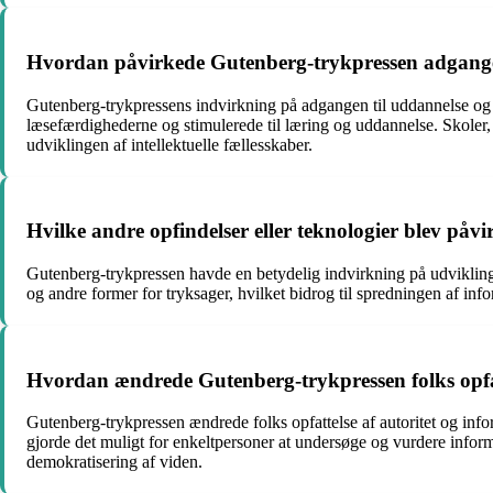
Hvordan påvirkede Gutenberg-trykpressen adgangen
Gutenberg-trykpressens indvirkning på adgangen til uddannelse og 
læsefærdighederne og stimulerede til læring og uddannelse. Skoler, u
udviklingen af intellektuelle fællesskaber.
Hvilke andre opfindelser eller teknologier blev påv
Gutenberg-trykpressen havde en betydelig indvirkning på udviklingen
og andre former for tryksager, hvilket bidrog til spredningen af inf
Hvordan ændrede Gutenberg-trykpressen folks opfat
Gutenberg-trykpressen ændrede folks opfattelse af autoritet og info
gjorde det muligt for enkeltpersoner at undersøge og vurdere informa
demokratisering af viden.