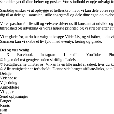
skræddersyet til dine behov og ønsker. Vores indhold er nøje udvalgt for a
Samtidig ønsker vi at opbygge et fællesskab, hvor vi kan dele vores rej
dig til at deltage i samtalen, stille spørgsmål og dele dine egne opleve
Vores passion for livsstil og velvære driver os til konstant at udvikle o
tilfredshed og udvikling er vores højeste prioritet, og vi stræber efter at 
Vi er glade for, at du har valgt at besøge Vilde Liv, og vi håber, at du
Sammen kan vi skabe et liv fyldt med eventyr, læring og glæde.
Del og vær venlig
X
Facebook
Instagram
LinkedIn
YouTube
Pin
© Ingen del må gengives uden skriftlig tilladelse.
© Rettighederne tilhører os. Vi kan få en lille andel af salget, hvis du
© Alle rettigheder er forbeholdt. Denne side bruger affiliate-links, som
Detaljer
Videnbase
Vejledning
Anmeldelse
Vi søger
Send oplysninger
Bruger
Konto
Plan