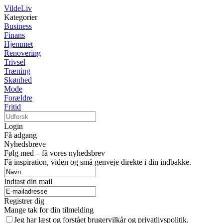
VildeLiv
Kategorier
Business
Finans
Hjemmet
Renovering
Trivsel
Træning
Skønhed
Mode
Forældre
Fritid
Login
Få adgang
Nyhedsbreve
Følg med – få vores nyhedsbrev
Få inspiration, viden og små genveje direkte i din indbakke.
Indtast din mail
Registrer dig
Mange tak for din tilmelding
Jeg har læst og forstået brugervilkår og privatlivspolitik.