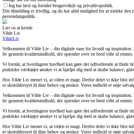
Jeg har læst og forstået brugervilkår og privatlivspolitik.
Din tilmelding er frivillig, og du har altid mulighed for at trække den
persondatapolitik.
Lær os at kende
Vilde Liv
VildeLiv
Velkommen til Vilde Liv – din digitale oase for livsstil og inspiration. H
liv gennem kvalitetsindhold, der spænder over en bred vifte af emner,
Vi forstår, at hverdagens travlhed kan gøre det udfordrende at finde tid 
praktiske værktøjer ønsker vi at hjælpe dig med at skabe balance, glæd
Hos Vilde Liv mener vi, at viden er magt. Derfor deler vi ikke blot in
er skræddersyet til dine behov og ønsker. Vores indhold er nøje udvalgt f
Velkommen til Vilde Liv – din digitale oase for livsstil og inspiration. H
liv gennem kvalitetsindhold, der spænder over en bred vifte af emner,
Vi forstår, at hverdagens travlhed kan gøre det udfordrende at finde tid 
praktiske værktøjer ønsker vi at hjælpe dig med at skabe balance, glæd
Hos Vilde Liv mener vi, at viden er magt. Derfor deler vi ikke blot in
er skræddersyet til dine behov og ønsker. Vores indhold er nøje udvalgt f