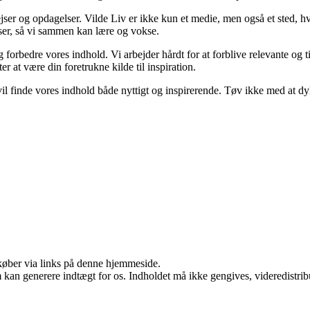
jser og opdagelser. Vilde Liv er ikke kun et medie, men også et sted, hv
elser, så vi sammen kan lære og vokse.
og forbedre vores indhold. Vi arbejder hårdt for at forblive relevante og
er at være din foretrukne kilde til inspiration.
u vil finde vores indhold både nyttigt og inspirerende. Tøv ikke med at d
u køber via links på denne hjemmeside.
m kan generere indtægt for os. Indholdet må ikke gengives, videredistrib