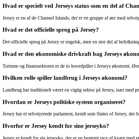
Hvad er specielt ved Jerseys status som en del af Cha
Jersey er en af de Channel Islands, der er en gruppe af øer med selvsty
Hvad er det officielle sprog på Jersey?
Det officielle sprog på Jersey er engelsk, men en stor del af befolkni
Hvad er den økonomiske drivkraft bag Jerseys økon
Turisme og finanssektoren er de to hovedpiller i Jerseys økonomi. Øen
Hvilken rolle spiller landbrug i Jerseys økonomi?
Landbrug har traditionelt været en vigtig sektor på Jersey, især med
Hvordan er Jerseys politiske system organiseret?
Jersey har et selvstyrende parlament, kendt som States of Jersey, der b
Hvorfor er Jersey kendt for sine jerseyko?
Jersey er kendt for sin jerseyko, der er en bestemt race af kvæg med en