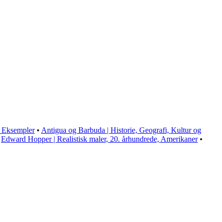
, Eksempler
•
Antigua og Barbuda | Historie, Geografi, Kultur og
•
Edward Hopper | Realistisk maler, 20. århundrede, Amerikaner
•