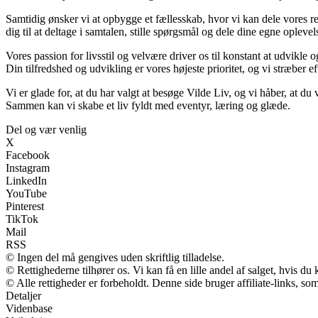
Samtidig ønsker vi at opbygge et fællesskab, hvor vi kan dele vores re
dig til at deltage i samtalen, stille spørgsmål og dele dine egne oplev
Vores passion for livsstil og velvære driver os til konstant at udvikle 
Din tilfredshed og udvikling er vores højeste prioritet, og vi stræber eft
Vi er glade for, at du har valgt at besøge Vilde Liv, og vi håber, at d
Sammen kan vi skabe et liv fyldt med eventyr, læring og glæde.
Del og vær venlig
X
Facebook
Instagram
LinkedIn
YouTube
Pinterest
TikTok
Mail
RSS
© Ingen del må gengives uden skriftlig tilladelse.
© Rettighederne tilhører os. Vi kan få en lille andel af salget, hvis d
© Alle rettigheder er forbeholdt. Denne side bruger affiliate-links, so
Detaljer
Videnbase