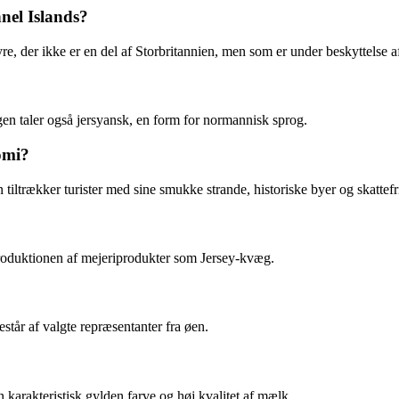
nnel Islands?
re, der ikke er en del af Storbritannien, men som er under beskyttelse a
ngen taler også jersyansk, en form for normannisk sprog.
omi?
 tiltrækker turister med sine smukke strande, historiske byer og skatte
 produktionen af mejeriprodukter som Jersey-kvæg.
estår af valgte repræsentanter fra øen.
 karakteristisk gylden farve og høj kvalitet af mælk.