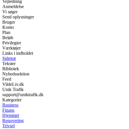
Vejledning
Anmeldelse
Vi søger
Send oplysninger
Bruger
Konto
Plan
Beløb
Privilegier
Værktøjer
Links i indholdet
Sidetræ
Tekster
Bibliotek
Nyhedssektion
Feed
VildeLiv.dk
Unik Trafik
support@uniktrafik.dk
Kategorier
Business
Finans
Hjemmet
Renovering
Trivsel