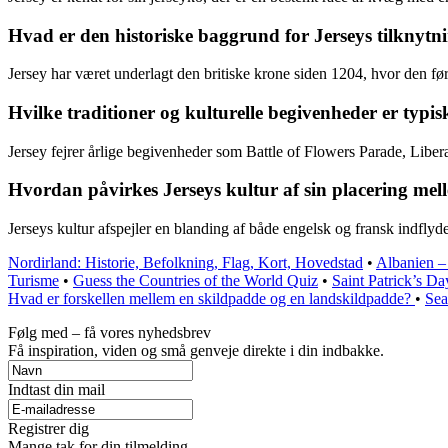
Hvad er den historiske baggrund for Jerseys tilknytni
Jersey har været underlagt den britiske krone siden 1204, hvor den fø
Hvilke traditioner og kulturelle begivenheder er typis
Jersey fejrer årlige begivenheder som Battle of Flowers Parade, Liber
Hvordan påvirkes Jerseys kultur af sin placering me
Jerseys kultur afspejler en blanding af både engelsk og fransk indflyd
Nordirland: Historie, Befolkning, Flag, Kort, Hovedstad
•
Albanien – 
Turisme
•
Guess the Countries of the World Quiz
•
Saint Patrick’s Da
Hvad er forskellen mellem en skildpadde og en landskildpadde?
•
Sea
Følg med – få vores nyhedsbrev
Få inspiration, viden og små genveje direkte i din indbakke.
Indtast din mail
Registrer dig
Mange tak for din tilmelding