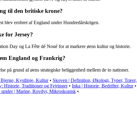
ng til den britiske krone?
rst blev erobret af England under Hundredårskrigen.
ke for Jersey?
ation Day og La Fête dé Noué for at markere øens kultur og historie.
llem England og Frankrig?
else på grund af øens strategiske beliggenhed mellem de to nationer.
Bjerge, Kystlinje, Kultur
•
Skoven | Definition, Økologi, Typer, Træer
y: Historie, Traditioner og Fejringer
•
Inka | Historie, Bedrifter, Kultur
 spider | Marine, Rovdyr, Mikroskopisk
•