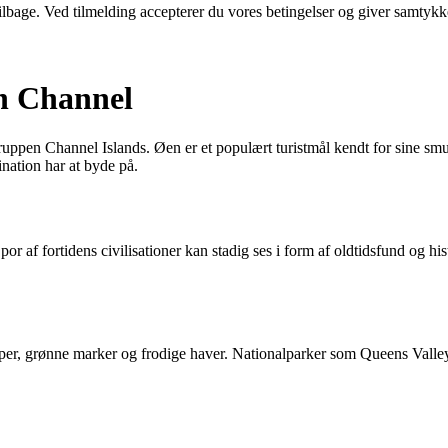
 tilbage. Ved tilmelding accepterer du vores betingelser og giver samtykk
sh Channel
ppen Channel Islands. Øen er et populært turistmål kendt for sine smukk
nation har at byde på.
 Spor af fortidens civilisationer kan stadig ses i form af oldtidsfund og h
per, grønne marker og frodige haver. Nationalparker som Queens Valley