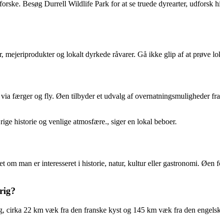
forske. Besøg Durrell Wildlife Park for at se truede dyrearter, udforsk
r, mejeriprodukter og lokalt dyrkede råvarer. Gå ikke glip af at prøve l
via færger og fly. Øen tilbyder et udvalg af overnatningsmuligheder fra
rige historie og venlige atmosfære., siger en lokal beboer.
set om man er interesseret i historie, natur, kultur eller gastronomi. Ø
rig?
g, cirka 22 km væk fra den franske kyst og 145 km væk fra den engelsk