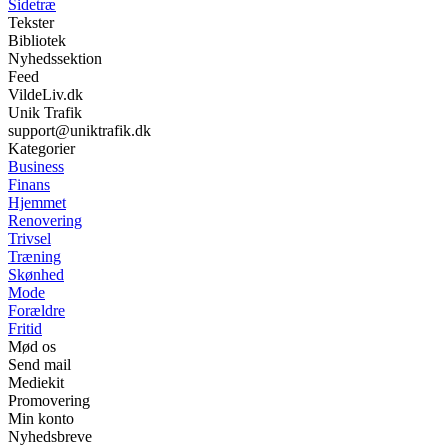
Sidetræ
Tekster
Bibliotek
Nyhedssektion
Feed
VildeLiv.dk
Unik Trafik
support@uniktrafik.dk
Kategorier
Business
Finans
Hjemmet
Renovering
Trivsel
Træning
Skønhed
Mode
Forældre
Fritid
Mød os
Send mail
Mediekit
Promovering
Min konto
Nyhedsbreve