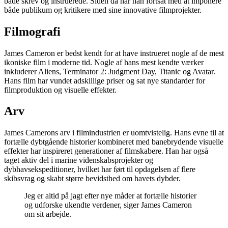
både skrev og instruerede. Siden da har han fortsat med at imponere
både publikum og kritikere med sine innovative filmprojekter.
Filmografi
James Cameron er bedst kendt for at have instrueret nogle af de mest
ikoniske film i moderne tid. Nogle af hans mest kendte værker
inkluderer Aliens, Terminator 2: Judgment Day, Titanic og Avatar.
Hans film har vundet adskillige priser og sat nye standarder for
filmproduktion og visuelle effekter.
Arv
James Camerons arv i filmindustrien er uomtvistelig. Hans evne til at
fortælle dybtgående historier kombineret med banebrydende visuelle
effekter har inspireret generationer af filmskabere. Han har også
taget aktiv del i marine videnskabsprojekter og
dybhavsekspeditioner, hvilket har ført til opdagelsen af flere
skibsvrag og skabt større bevidsthed om havets dybder.
Jeg er altid på jagt efter nye måder at fortælle historier
og udforske ukendte verdener, siger James Cameron
om sit arbejde.