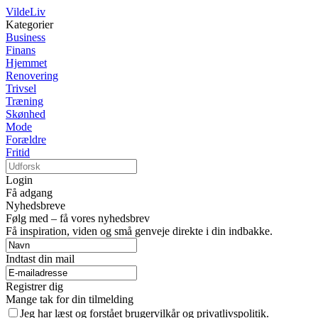
VildeLiv
Kategorier
Business
Finans
Hjemmet
Renovering
Trivsel
Træning
Skønhed
Mode
Forældre
Fritid
Login
Få adgang
Nyhedsbreve
Følg med – få vores nyhedsbrev
Få inspiration, viden og små genveje direkte i din indbakke.
Indtast din mail
Registrer dig
Mange tak for din tilmelding
Jeg har læst og forstået brugervilkår og privatlivspolitik.