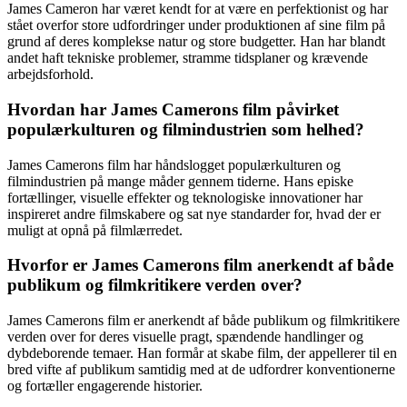
James Cameron har været kendt for at være en perfektionist og har
stået overfor store udfordringer under produktionen af sine film på
grund af deres komplekse natur og store budgetter. Han har blandt
andet haft tekniske problemer, stramme tidsplaner og krævende
arbejdsforhold.
Hvordan har James Camerons film påvirket
populærkulturen og filmindustrien som helhed?
James Camerons film har håndslogget populærkulturen og
filmindustrien på mange måder gennem tiderne. Hans episke
fortællinger, visuelle effekter og teknologiske innovationer har
inspireret andre filmskabere og sat nye standarder for, hvad der er
muligt at opnå på filmlærredet.
Hvorfor er James Camerons film anerkendt af både
publikum og filmkritikere verden over?
James Camerons film er anerkendt af både publikum og filmkritikere
verden over for deres visuelle pragt, spændende handlinger og
dybdeborende temaer. Han formår at skabe film, der appellerer til en
bred vifte af publikum samtidig med at de udfordrer konventionerne
og fortæller engagerende historier.