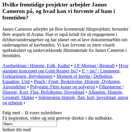
Hvilke fremtidige projekter arbejder James
Cameron på, og hvad kan vi forvente af ham i
fremtiden?
James Cameron arbejder på flere kommende filmprojekter, herunder
flere sequels til Avatar. Han er også kendt for sit engagement i
dybhavsundersøgelser og har planer om at lave dokumentarfilm om
undersøgelser af havbunden. Vi kan forvente os mere visuelt
spektakulært og tankevækkende filmmateriale fra James Cameron i
fremtiden.
Aserbajdsjan | Historie, Folk, Kultur
•
J.P. Morgan | Biografi
•
Hvor
stammer konceptet om Grim Reaper fra?
•
E = mc² | Ligningen,
Forklaringen, Betydningen
•
Moment of Inertia | Definition,
Equation, Unit
•
Peach | Frugt, Beskrivelse, Historie, Dyrkning,
Anvendelser
•
Polygami: Flere koner og polygyni
•
Filippinerne |
Historie, Kort, Flag, Befolkning, Hovedstad
•
Albanien: Historie,
Geografi, Skikke
•
Indonesiens historie, flag, kort, hovedstad, sprog
og religion
•
Følg med – få vores nyhedsbrev
Få inspiration, viden og små genveje direkte i din indbakke.
Indtast din mail