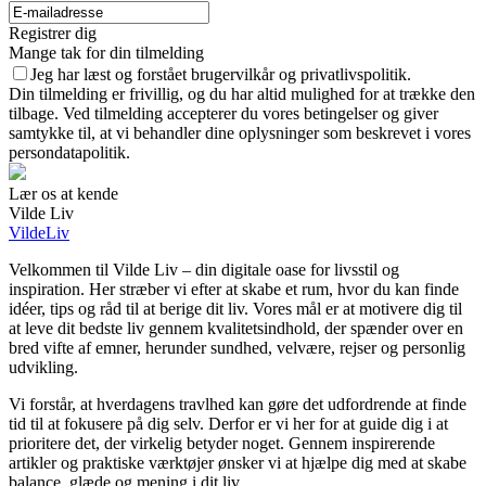
Registrer dig
Mange tak for din tilmelding
Jeg har læst og forstået brugervilkår og privatlivspolitik.
Din tilmelding er frivillig, og du har altid mulighed for at trække den
tilbage. Ved tilmelding accepterer du vores betingelser og giver
samtykke til, at vi behandler dine oplysninger som beskrevet i vores
persondatapolitik.
Lær os at kende
Vilde Liv
VildeLiv
Velkommen til Vilde Liv – din digitale oase for livsstil og
inspiration. Her stræber vi efter at skabe et rum, hvor du kan finde
idéer, tips og råd til at berige dit liv. Vores mål er at motivere dig til
at leve dit bedste liv gennem kvalitetsindhold, der spænder over en
bred vifte af emner, herunder sundhed, velvære, rejser og personlig
udvikling.
Vi forstår, at hverdagens travlhed kan gøre det udfordrende at finde
tid til at fokusere på dig selv. Derfor er vi her for at guide dig i at
prioritere det, der virkelig betyder noget. Gennem inspirerende
artikler og praktiske værktøjer ønsker vi at hjælpe dig med at skabe
balance, glæde og mening i dit liv.