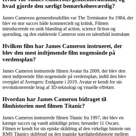
hvad gjorde den særligt bemærkelsesværdig?
James Camerons gennembrudsfilm var The Terminator fra 1984, der
blev en stor succes både kommercielt og kritisk. Filmen
introducerede en unik blanding af action, science fiction og
spænding, og den etablerede Cameron som en talentfuld instruktør.
Hvilken film har James Cameron instrueret, der
blev den mest indtjenende film nogensinde på
verdensplan?
James Cameron instruerede filmen Avatar fra 2009, der blev den
mest indtjenende film nogensinde på verdensplan, indtil den blev
overgået af Avengers: Endgame i 2019. Avatar er kendt for sin
revolutionerende brug af 3D-teknologi og visuelle effekter.
Hvordan har James Cameron bidraget til
filmhistorien med filmen Titanic?
James Cameron instruerede filmen Titanic fra 1997, der blev en
kæmpe succes og vandt adskillige priser, herunder 11 Oscars.
Filmen er kendt for sin episke skildring af den virkelige historie om
RMS Titanics skibbrud og den tragiske kærlighedshistorie mellem