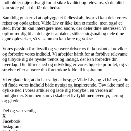
indhold er nøje udvalgt for at sikre kvalitet og relevans, så du altid
kan stole på, at du får det bedste.
Samtidig ønsker vi at opbygge et fællesskab, hvor vi kan dele vores
rejser og opdagelser. Vilde Liv er ikke kun et medie, men også et
sted, hvor du kan interagere med andre, der deler dine interesser. Vi
opfordrer dig til at deltage i samtalen, stille spørgsmål og dele dine
egne oplevelser, så vi sammen kan lære og vokse.
Vores passion for livsstil og velvære driver os til konstant at udvikle
og forbedre vores indhold. Vi arbejder hårdt for at forblive relevante
og tilbyde dig de nyeste trends og indsigt, der kan forbedre din
hverdag. Din tilfredshed og udvikling er vores højeste prioritet, og vi
stræber efter at være din foretrukne kilde til inspiration.
Vi er glade for, at du har valgt at besøge Vilde Liv, og vi håber, at du
vil finde vores indhold både nyttigt og inspirerende. Tøv ikke med at
dykke ned i vores artikler og lade dig fordybe i en verden af
muligheder. Sammen kan vi skabe et liv fyldt med eventyr, læring
og glæde.
Del og vær venlig
X
Facebook
Instagram