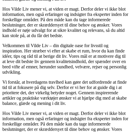
Hos Vilde Liv mener vi, at viden er magt. Derfor deler vi ikke blot
information, men også erfaringer og indsigter fra eksperter inden for
forskellige områder. På den måde kan du tage informerede
beslutninger, der er skræddersyet til dine behov og ønsker. Vores
indhold er nøje udvalgt for at sikre kvalitet og relevans, så du altid
kan stole på, at du får det bedste.
Velkommen til Vilde Liv – din digitale oase for livsstil og
inspiration. Her stræber vi efter at skabe et rum, hvor du kan finde
idéer, tips og råd til at berige dit liv. Vores mål er at motivere dig til
at leve dit bedste liv gennem kvalitetsindhold, der spænder over en
bred vifte af emner, herunder sundhed, velvære, rejser og personlig
udvikling.
Vi forstår, at hverdagens travlhed kan gøre det udfordrende at finde
tid til at fokusere på dig selv. Derfor er vi her for at guide dig i at
prioritere det, der virkelig betyder noget. Gennem inspirerende
artikler og praktiske værktøjer ønsker vi at hjælpe dig med at skabe
balance, glæde og mening i dit liv.
Hos Vilde Liv mener vi, at viden er magt. Derfor deler vi ikke blot
information, men også erfaringer og indsigter fra eksperter inden for
forskellige områder. På den måde kan du tage informerede
beslutninger, der er skræddersyet til dine behov og ønsker. Vores