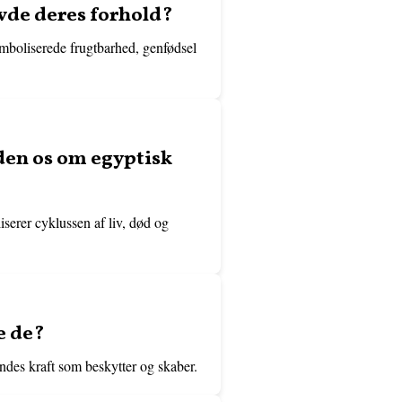
vde deres forhold?
ymboliserede frugtbarhed, genfødsel
 den os om egyptisk
serer cyklussen af liv, død og
e de?
ndes kraft som beskytter og skaber.