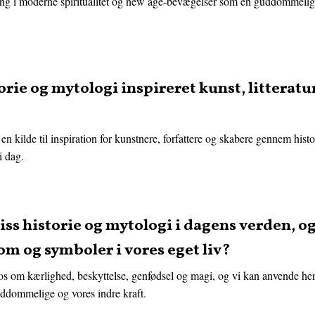
ning i moderne spiritualitet og new age-bevægelser som en guddommelig 
orie og mytologi inspireret kunst, litterat
 en kilde til inspiration for kunstnere, forfattere og skabere gennem histo
i dag.
siss historie og mytologi i dagens verden, o
m og symboler i vores eget liv?
e os om kærlighed, beskyttelse, genfødsel og magi, og vi kan anvende he
uddommelige og vores indre kraft.