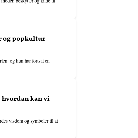
moder, beskytter og kilde til
ur og popkultur
rien, og hun har fortsat en
g hvordan kan vi
ndes visdom og symboler til at