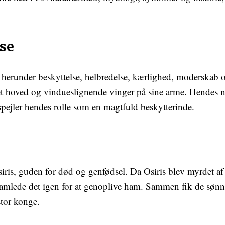
lse
, herunder beskyttelse, helbredelse, kærlighed, moderskab 
hoved og vindueslignende vinger på sine arme. Hendes na
spejler hendes rolle som en magtfuld beskytterinde.
siris, guden for død og genfødsel. Da Osiris blev myrdet af 
 samlede det igen for at genoplive ham. Sammen fik de sønn
stor konge.