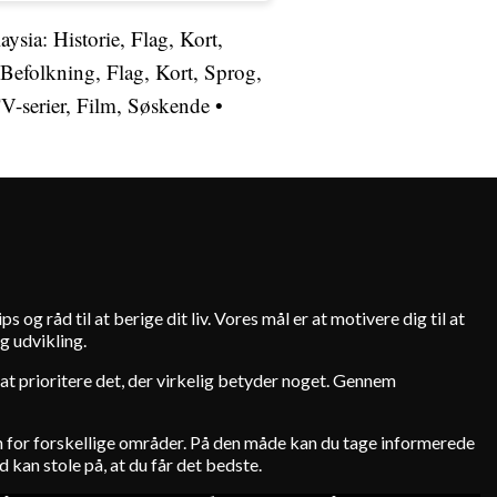
aysia: Historie, Flag, Kort,
, Befolkning, Flag, Kort, Sprog,
TV-serier, Film, Søskende
•
s og råd til at berige dit liv. Vores mål er at motivere dig til at
g udvikling.
 i at prioritere det, der virkelig betyder noget. Gennem
den for forskellige områder. På den måde kan du tage informerede
d kan stole på, at du får det bedste.