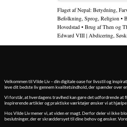
Flaget af Nepal: Betydning, Fa
Befolkning, Sprog, Religion
•
B
Hovedstad
•
Brug af Then og T
Edward VIII | Abdicering, Søsk
Velkommen til Vilde Liv – din digitale oase for livsstil og inspirat
leve dit bedste liv gennem kvalitetsindhold, der spænder over en
Vi forstår, at hverdagens travlhed kan gøre det udfordrende at fin
inspirerende artikler og praktiske værktøjer ønsker vi at hjælpe
Hos Vilde Liv mener vi, at viden er magt. Derfor deler vi ikke b
beslutninger, der er skræddersyet til dine behov og ønsker. Vores 