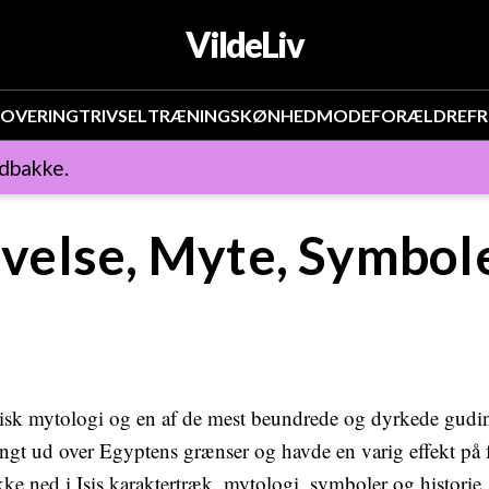
VildeLiv
OVERING
TRIVSEL
TRÆNING
SKØNHED
MODE
FORÆLDRE
FR
ndbakke.
rivelse, Myte, Symbole
tisk mytologi og en af de mest beundrede og dyrkede gudin
angt ud over Egyptens grænser og havde en varig effekt på fo
ykke ned i Isis karaktertræk, mytologi, symboler og histori