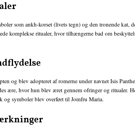
aler
mboler som ankh-korset (livets tegn) og den tronende kat, d
rede komplekse ritualer, hvor tilhængerne bad om beskytt
ndflydelse
ypten og blev adopteret af romerne under navnet Isis Panth
s ære, hvor hun blev æret gennem ofringer og ritualer. Hen
k og symboler blev overført til Jomfru Maria.
ærkninger