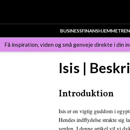
BUSINESS
FINANS
HJEMMET
REN
Få inspiration, viden og små genveje direkte i din i
Isis | Besk
Introduktion
Isis er en vigtig guddom i egyp
Hendes indflydelse strakte sig l
verden. I denne artikel vil vi d