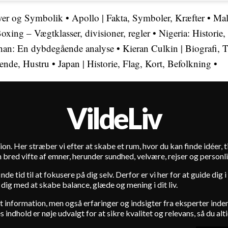
rver og Symbolik
•
Apollo | Fakta, Symboler, Kræfter
•
Mal
oxing – Vægtklasser, divisioner, regler
•
Nigeria: Historie
han: En dybdegående analyse
•
Kieran Culkin | Biografi, 
ende, Hustru
•
Japan | Historie, Flag, Kort, Befolkning
•
VildeLiv
ion. Her stræber vi efter at skabe et rum, hvor du kan finde idéer, tip
 bred vifte af emner, herunder sundhed, velvære, rejser og personli
de tid til at fokusere på dig selv. Derfor er vi her for at guide dig
 dig med at skabe balance, glæde og mening i dit liv.
lot information, men også erfaringer og indsigter fra eksperter in
indhold er nøje udvalgt for at sikre kvalitet og relevans, så du alti