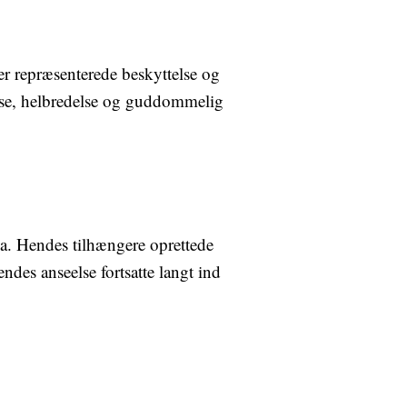
er repræsenterede beskyttelse og
else, helbredelse og guddommelig
ea. Hendes tilhængere oprettede
des anseelse fortsatte langt ind