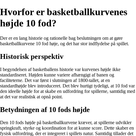
Hvorfor er basketballkurvenes
højde 10 fod?
Der er en lang historie og rationelle bag beslutningen om at gøre
basketballkurvene 10 fod høje, og det har stor indflydelse på spillet.
Historisk perspektiv
I begyndelsen af basketballens historie var kurvenes højde ikke
standardiseret. Højden kunne variere afhængigt af banen og
faciliteterne. Det var først i slutningen af 1800-tallet, at en
standardhøjde blev introduceret. Det blev hurtigt tydeligt, at 10 fod var
den ideelle højde for at skabe en udfordring for spillerne, samtidig med
at det var realistisk at opnå point.
Betydningen af 10 fods højde
Den 10 fods højde på basketballkurvene kræver, at spillerne udvikler
springkraft, styrke og koordination for at kunne score. Dette skaber en
fysisk udfordring, der er integreret i spillets natur. Samtidig tillader det