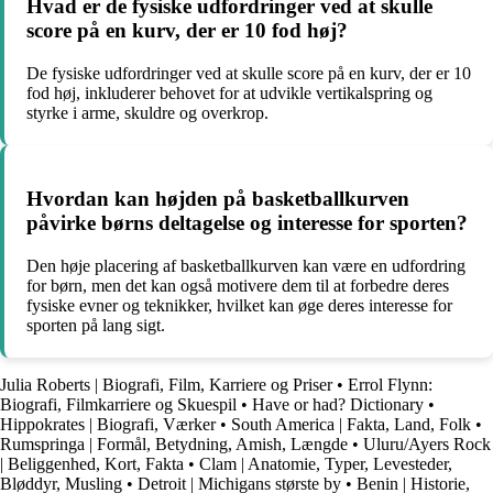
Hvad er de fysiske udfordringer ved at skulle
score på en kurv, der er 10 fod høj?
De fysiske udfordringer ved at skulle score på en kurv, der er 10
fod høj, inkluderer behovet for at udvikle vertikalspring og
styrke i arme, skuldre og overkrop.
Hvordan kan højden på basketballkurven
påvirke børns deltagelse og interesse for sporten?
Den høje placering af basketballkurven kan være en udfordring
for børn, men det kan også motivere dem til at forbedre deres
fysiske evner og teknikker, hvilket kan øge deres interesse for
sporten på lang sigt.
Julia Roberts | Biografi, Film, Karriere og Priser
•
Errol Flynn:
Biografi, Filmkarriere og Skuespil
•
Have or had? Dictionary
•
Hippokrates | Biografi, Værker
•
South America | Fakta, Land, Folk
•
Rumspringa | Formål, Betydning, Amish, Længde
•
Uluru/Ayers Rock
| Beliggenhed, Kort, Fakta
•
Clam | Anatomie, Typer, Levesteder,
Bløddyr, Musling
•
Detroit | Michigans største by
•
Benin | Historie,