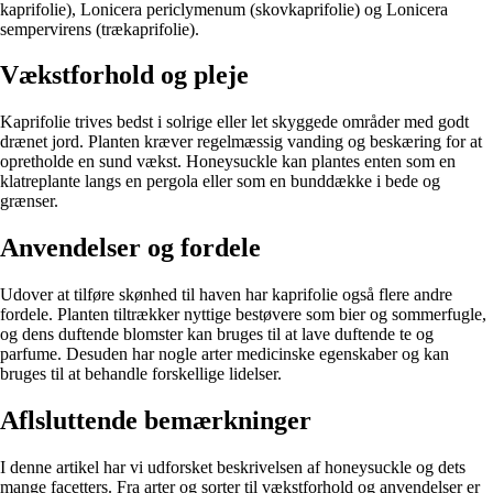
kaprifolie), Lonicera periclymenum (skovkaprifolie) og Lonicera
sempervirens (trækaprifolie).
Vækstforhold og pleje
Kaprifolie trives bedst i solrige eller let skyggede områder med godt
drænet jord. Planten kræver regelmæssig vanding og beskæring for at
opretholde en sund vækst. Honeysuckle kan plantes enten som en
klatreplante langs en pergola eller som en bunddække i bede og
grænser.
Anvendelser og fordele
Udover at tilføre skønhed til haven har kaprifolie også flere andre
fordele. Planten tiltrækker nyttige bestøvere som bier og sommerfugle,
og dens duftende blomster kan bruges til at lave duftende te og
parfume. Desuden har nogle arter medicinske egenskaber og kan
bruges til at behandle forskellige lidelser.
Aflsluttende bemærkninger
I denne artikel har vi udforsket beskrivelsen af honeysuckle og dets
mange facetters. Fra arter og sorter til vækstforhold og anvendelser er