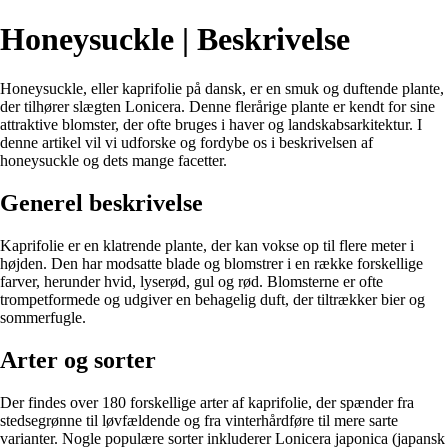
Honeysuckle | Beskrivelse
Honeysuckle, eller kaprifolie på dansk, er en smuk og duftende plante,
der tilhører slægten Lonicera. Denne flerårige plante er kendt for sine
attraktive blomster, der ofte bruges i haver og landskabsarkitektur. I
denne artikel vil vi udforske og fordybe os i beskrivelsen af
honeysuckle og dets mange facetter.
Generel beskrivelse
Kaprifolie er en klatrende plante, der kan vokse op til flere meter i
højden. Den har modsatte blade og blomstrer i en række forskellige
farver, herunder hvid, lyserød, gul og rød. Blomsterne er ofte
trompetformede og udgiver en behagelig duft, der tiltrækker bier og
sommerfugle.
Arter og sorter
Der findes over 180 forskellige arter af kaprifolie, der spænder fra
stedsegrønne til løvfældende og fra vinterhårdføre til mere sarte
varianter. Nogle populære sorter inkluderer Lonicera japonica (japansk