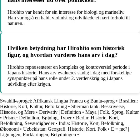
Hirohito var kendt for sin interesse for biologi og marineliv.
Han var også en habil violinist og udviklede et nært forhold til
naturen.
Hvilken betydning har Hirohito som historisk
figur, og hvordan vurderes hans arv i dag?
Hirohito repræsenterer en kompleks og kontroversiel periode i
Japans historie. Hans arv evalueres stadig i dag med forskellige
synspunkter på hans rolle under 2. verdenskrig og i Japans
udvikling efter krigen.
Swahili-sproget: Afrikansk Lingua Franca og Bantu-sprog
•
Brasilien:
Historie, Kort, Kultur, Befolkning
•
Sherman tank: Beskrivelse,
Historie, og Mere
•
Derivativ | Definition
•
Maya | Folk, Sprog, Kultur
•
Prisme: Definition, Bøjning, Typer
•
Berlin: Historie, Kort,
Befolkning, Seværdigheder
•
India: Historie, Kort, Befolkning,
Økonomi
•
Uzbekistan: Geografi, Historie, Kort, Folk
•
E = mc² |
Ligningen, Forklaringen, Betydningen
•