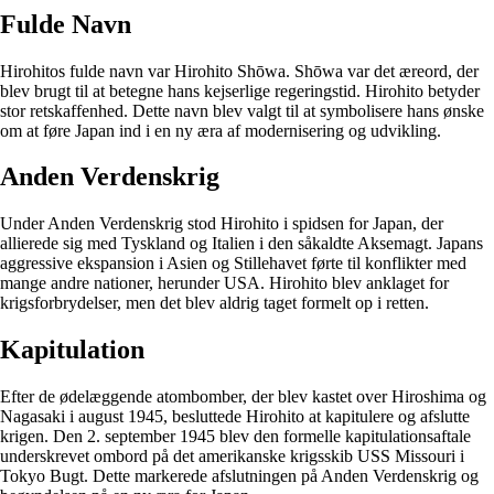
Fulde Navn
Hirohitos fulde navn var Hirohito Shōwa. Shōwa var det æreord, der
blev brugt til at betegne hans kejserlige regeringstid. Hirohito betyder
stor retskaffenhed. Dette navn blev valgt til at symbolisere hans ønske
om at føre Japan ind i en ny æra af modernisering og udvikling.
Anden Verdenskrig
Under Anden Verdenskrig stod Hirohito i spidsen for Japan, der
allierede sig med Tyskland og Italien i den såkaldte Aksemagt. Japans
aggressive ekspansion i Asien og Stillehavet førte til konflikter med
mange andre nationer, herunder USA. Hirohito blev anklaget for
krigsforbrydelser, men det blev aldrig taget formelt op i retten.
Kapitulation
Efter de ødelæggende atombomber, der blev kastet over Hiroshima og
Nagasaki i august 1945, besluttede Hirohito at kapitulere og afslutte
krigen. Den 2. september 1945 blev den formelle kapitulationsaftale
underskrevet ombord på det amerikanske krigsskib USS Missouri i
Tokyo Bugt. Dette markerede afslutningen på Anden Verdenskrig og