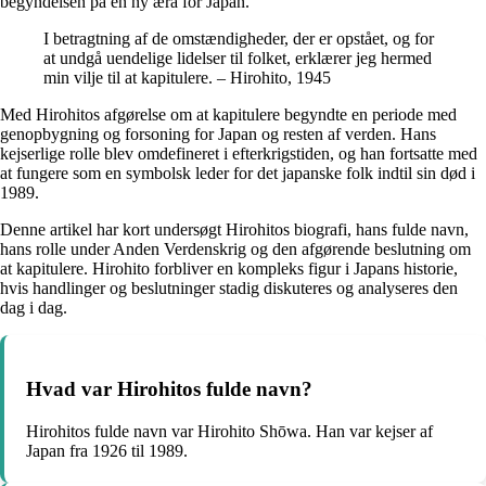
begyndelsen på en ny æra for Japan.
I betragtning af de omstændigheder, der er opstået, og for
at undgå uendelige lidelser til folket, erklærer jeg hermed
min vilje til at kapitulere. – Hirohito, 1945
Med Hirohitos afgørelse om at kapitulere begyndte en periode med
genopbygning og forsoning for Japan og resten af verden. Hans
kejserlige rolle blev omdefineret i efterkrigstiden, og han fortsatte med
at fungere som en symbolsk leder for det japanske folk indtil sin død i
1989.
Denne artikel har kort undersøgt Hirohitos biografi, hans fulde navn,
hans rolle under Anden Verdenskrig og den afgørende beslutning om
at kapitulere. Hirohito forbliver en kompleks figur i Japans historie,
hvis handlinger og beslutninger stadig diskuteres og analyseres den
dag i dag.
Hvad var Hirohitos fulde navn?
Hirohitos fulde navn var Hirohito Shōwa. Han var kejser af
Japan fra 1926 til 1989.