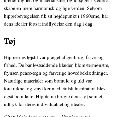
uretfærdighed og materialisme, og forsøger i stedet at
skabe en mere harmonisk og lige verden. Selvom
hippiebevægelsen fik sit højdepunkt i 1960erne, har
dens idealer fortsat indflydelse den dag i dag.
Tøj
Hippiernes tøjstil var præget af genbrug, farver og
frihed. De bar løstsiddende klæder, blomstermønstre,
frynser, peace-tegn og farverige hovedbeklædninger.
Naturlige materialer som bomuld og uld var
foretrukne, og smykker med etnisk inspiration blev
også populære. Hippierne brugte deres tøj som et
udtryk for deres individualitet og idealer.
Citat: Make love, not war. – Hippie mantra