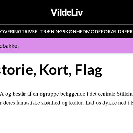
VildeLiv
OVERING
TRIVSEL
TRÆNING
SKØNHED
MODE
FORÆLDRE
FR
ndbakke.
torie, Kort, Flag
USA og består af en øgruppe beliggende i det centrale Stilleha
for deres fantastiske skønhed og kultur. Lad os dykke ned i