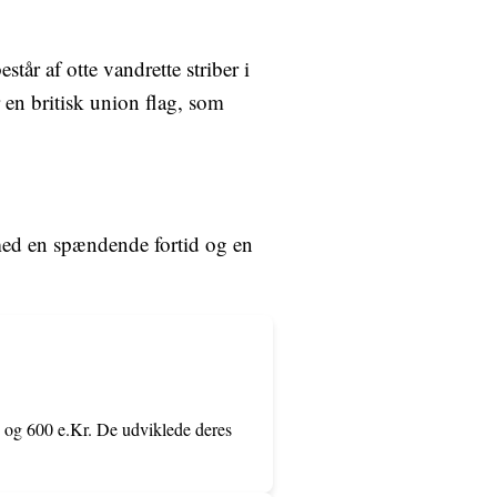
tår af otte vandrette striber i
r en britisk union flag, som
l med en spændende fortid og en
 og 600 e.Kr. De udviklede deres