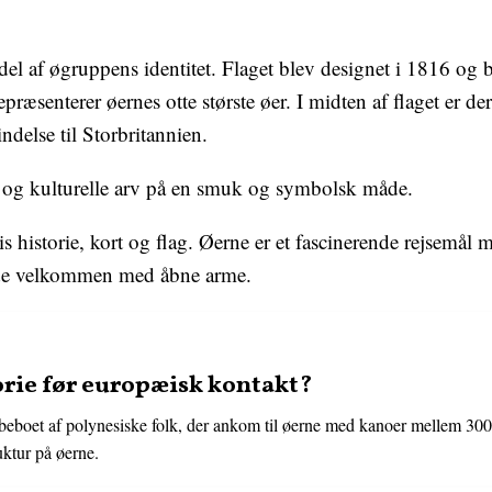
del af øgruppens identitet. Flaget blev designet i 1816 og bes
præsenterer øernes otte største øer. I midten af flaget er de
ndelse til Storbritannien.
ie og kulturelle arv på en smuk og symbolsk måde.
iis historie, kort og flag. Øerne er et fascinerende rejsemå
de velkommen med åbne arme.
orie før europæisk kontakt?
beboet af polynesiske folk, der ankom til øerne med kanoer mellem 300
ktur på øerne.