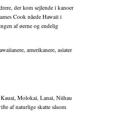
ndrere, der kom sejlende i kanoer
e James Cook nåede Hawaii i
ringen af øerne og endelig
awaiianere, amerikanere, asiater
, Kauai, Molokai, Lanai, Niihau
te af naturlige skatte såsom