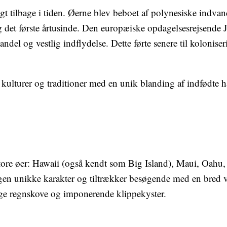
ngt tilbage i tiden. Øerne blev beboet af polynesiske indva
ng det første årtusinde. Den europæiske opdagelsesrejsend
del og vestlig indflydelse. Dette førte senere til kolonise
f kulturer og traditioner med en unik blanding af indfødte h
store øer: Hawaii (også kendt som Big Island), Maui, Oahu
en unikke karakter og tiltrækker besøgende med en bred vif
ige regnskove og imponerende klippekyster.