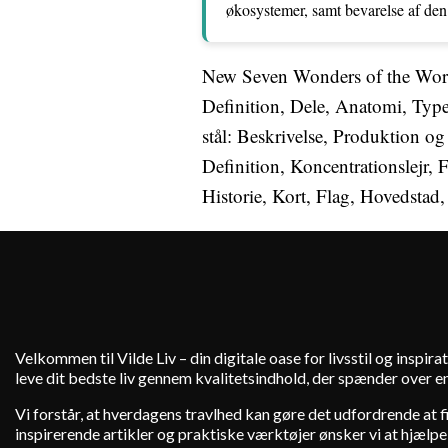
økosystemer, samt bevarelse af den 
New Seven Wonders of the World
Definition, Dele, Anatomi, Typ
stål: Beskrivelse, Produktion og
Definition, Koncentrationslejr, 
Historie, Kort, Flag, Hovedstad
Velkommen til Vilde Liv – din digitale oase for livsstil og inspirat
leve dit bedste liv gennem kvalitetsindhold, der spænder over en
Vi forstår, at hverdagens travlhed kan gøre det udfordrende at fin
inspirerende artikler og praktiske værktøjer ønsker vi at hjælpe