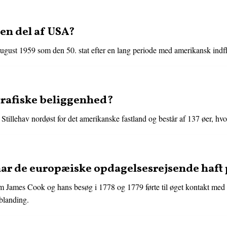
en del af USA?
ugust 1959 som den 50. stat efter en lang periode med amerikansk indfl
grafiske beliggenhed?
Stillehav nordøst for det amerikanske fastland og består af 137 øer, hvor
har de europæiske opdagelsesrejsende haft
James Cook og hans besøg i 1778 og 1779 førte til øget kontakt med Ve
dblanding.