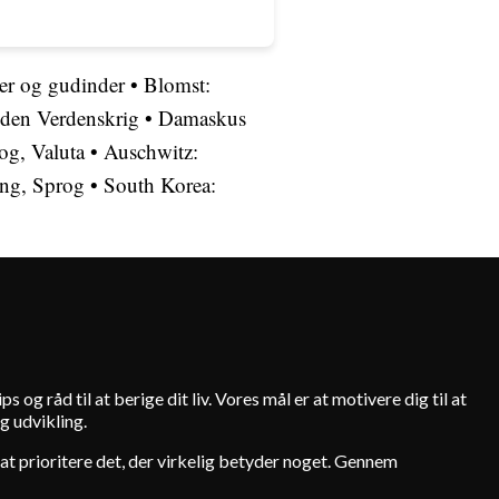
er og gudinder
•
Blomst:
nden Verdenskrig
•
Damaskus
og, Valuta
•
Auschwitz:
ing, Sprog
•
South Korea:
s og råd til at berige dit liv. Vores mål er at motivere dig til at
g udvikling.
 i at prioritere det, der virkelig betyder noget. Gennem