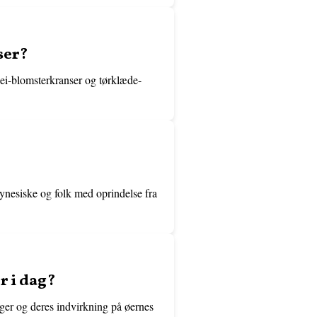
ser?
 Lei-blomsterkranser og tørklæde-
lynesiske og folk med oprindelse fra
r i dag?
nger og deres indvirkning på øernes