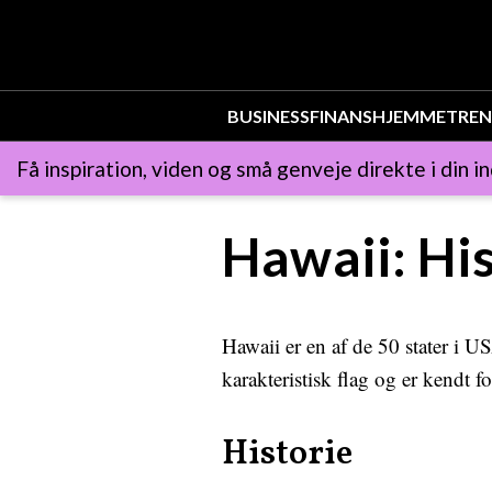
BUSINESS
FINANS
HJEMMET
REN
Få inspiration, viden og små genveje direkte i din i
Hawaii: His
Hawaii er en af ​​de 50 stater i 
karakteristisk flag og er kendt 
Historie