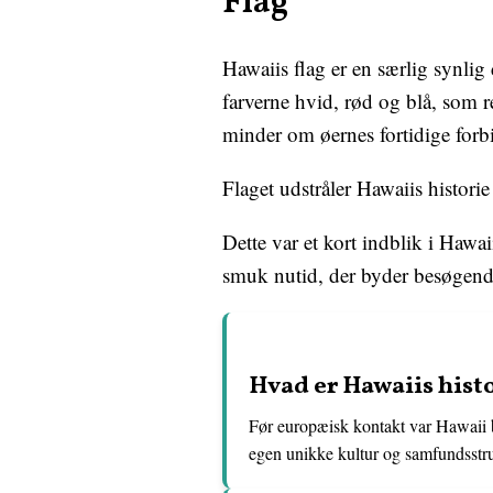
Flag
Hawaiis flag er en særlig synlig 
farverne hvid, rød og blå, som re
minder om øernes fortidige forbi
Flaget udstråler Hawaiis histor
Dette var et kort indblik i Hawa
smuk nutid, der byder besøgen
Hvad er Hawaiis hist
Før europæisk kontakt var Hawaii 
egen unikke kultur og samfundsstru