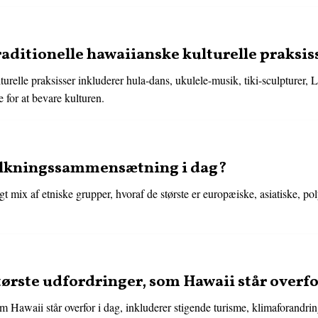
raditionelle hawaiianske kulturelle praksis
turelle praksisser inkluderer hula-dans, ukulele-musik, tiki-sculpturer,
e for at bevare kulturen.
olkningssammensætning i dag?
t mix af etniske grupper, hvoraf de største er europæiske, asiatiske, po
tørste udfordringer, som Hawaii står overfo
om Hawaii står overfor i dag, inkluderer stigende turisme, klimaforandri