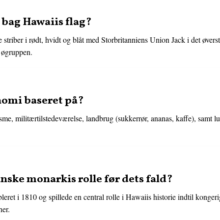
bag Hawaiis flag?
e striber i rødt, hvidt og blåt med Storbritanniens Union Jack i det øverst
i øgruppen.
nomi baseret på?
me, militærtilstedeværelse, landbrug (sukkerrør, ananas, kaffe), samt lu
nske monarkis rolle før dets fald?
ret i 1810 og spillede en central rolle i Hawaiis historie indtil konge
ner.