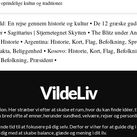
oprindelige kultur og traditioner.
: En rejse gennem historie og kultur
•
De 12 græske gud
er
•
Sagittarius | Stjernetegnet Skytten
•
The Blitz under A
 Historie
•
Argentina: Historie, Kort, Flag, Befolkning, Spr
Fakta, Beliggenhed
•
Kosovo: Historie, Kort, Flag, Befolkn
, Befolkning, Præsident
•
VildeLiv
ion. Her stræber vi efter at skabe et rum, hvor du kan finde idéer, tip
 bred vifte af emner, herunder sundhed, velvære, rejser og personli
de tid til at fokusere på dig selv. Derfor er vi her for at guide dig
 dig med at skabe balance, glæde og mening i dit liv.