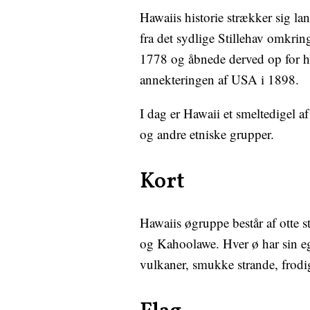
Hawaiis historie strækker sig la
fra det sydlige Stillehav omkri
1778 og åbnede derved op for han
annekteringen af USA i 1898.
I dag er Hawaii et smeltedigel a
og andre etniske grupper.
Kort
Hawaiis øgruppe består af otte 
og Kahoolawe. Hver ø har sin eg
vulkaner, smukke strande, frod