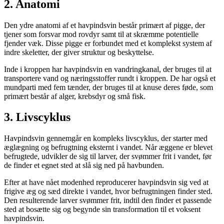
2. Anatomi
Den ydre anatomi af et havpindsvin består primært af pigge, der
tjener som forsvar mod rovdyr samt til at skræmme potentielle
fjender væk. Disse pigge er forbundet med et komplekst system af
indre skeletter, der giver struktur og beskyttelse.
Inde i kroppen har havpindsvin en vandringkanal, der bruges til at
transportere vand og næringsstoffer rundt i kroppen. De har også et
mundparti med fem tænder, der bruges til at knuse deres føde, som
primært består af alger, krebsdyr og små fisk.
3. Livscyklus
Havpindsvin gennemgår en kompleks livscyklus, der starter med
æglægning og befrugtning eksternt i vandet. Når æggene er blevet
befrugtede, udvikler de sig til larver, der svømmer frit i vandet, før
de finder et egnet sted at slå sig ned på havbunden.
Efter at have nået modenhed reproducerer havpindsvin sig ved at
frigive æg og sæd direkte i vandet, hvor befrugtningen finder sted.
Den resulterende larver svømmer frit, indtil den finder et passende
sted at bosætte sig og begynde sin transformation til et voksent
havpindsvin.