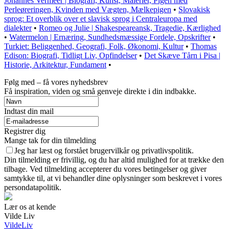
Johannes Vermeer | Biografi, Kunst, Malerier, Pigen med
Perleøreringen, Kvinden med Vægten, Mælkepigen
•
Slovakisk
sprog: Et overblik over et slavisk sprog i Centraleuropa med
dialekter
•
Romeo og Julie | Shakespeareansk, Tragedie, Kærlighed
•
Watermelon | Ernæring, Sundhedsmæssige Fordele, Opskrifter
•
Turkiet: Beliggenhed, Geografi, Folk, Økonomi, Kultur
•
Thomas
Edison: Biografi, Tidligt Liv, Opfindelser
•
Det Skæve Tårn i Pisa |
Historie, Arkitektur, Fundament
•
Følg med – få vores nyhedsbrev
Få inspiration, viden og små genveje direkte i din indbakke.
Indtast din mail
Registrer dig
Mange tak for din tilmelding
Jeg har læst og forstået brugervilkår og privatlivspolitik.
Din tilmelding er frivillig, og du har altid mulighed for at trække den
tilbage. Ved tilmelding accepterer du vores betingelser og giver
samtykke til, at vi behandler dine oplysninger som beskrevet i vores
persondatapolitik.
Lær os at kende
Vilde Liv
VildeLiv