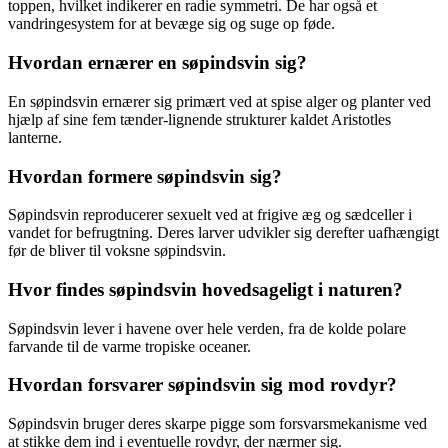
toppen, hvilket indikerer en radie symmetri. De har også et
vandringesystem for at bevæge sig og suge op føde.
Hvordan ernærer en søpindsvin sig?
En søpindsvin ernærer sig primært ved at spise alger og planter ved
hjælp af sine fem tænder-lignende strukturer kaldet Aristotles
lanterne.
Hvordan formere søpindsvin sig?
Søpindsvin reproducerer sexuelt ved at frigive æg og sædceller i
vandet for befrugtning. Deres larver udvikler sig derefter uafhængigt
før de bliver til voksne søpindsvin.
Hvor findes søpindsvin hovedsageligt i naturen?
Søpindsvin lever i havene over hele verden, fra de kolde polare
farvande til de varme tropiske oceaner.
Hvordan forsvarer søpindsvin sig mod rovdyr?
Søpindsvin bruger deres skarpe pigge som forsvarsmekanisme ved
at stikke dem ind i eventuelle rovdyr, der nærmer sig.