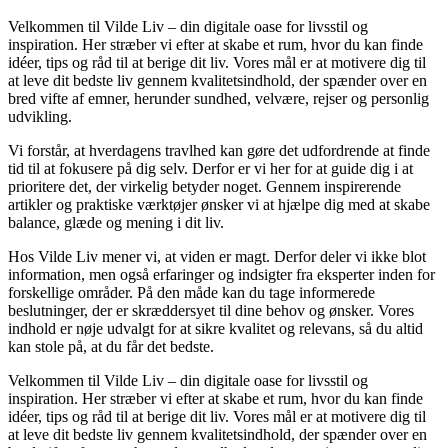
Velkommen til Vilde Liv – din digitale oase for livsstil og
inspiration. Her stræber vi efter at skabe et rum, hvor du kan finde
idéer, tips og råd til at berige dit liv. Vores mål er at motivere dig til
at leve dit bedste liv gennem kvalitetsindhold, der spænder over en
bred vifte af emner, herunder sundhed, velvære, rejser og personlig
udvikling.
Vi forstår, at hverdagens travlhed kan gøre det udfordrende at finde
tid til at fokusere på dig selv. Derfor er vi her for at guide dig i at
prioritere det, der virkelig betyder noget. Gennem inspirerende
artikler og praktiske værktøjer ønsker vi at hjælpe dig med at skabe
balance, glæde og mening i dit liv.
Hos Vilde Liv mener vi, at viden er magt. Derfor deler vi ikke blot
information, men også erfaringer og indsigter fra eksperter inden for
forskellige områder. På den måde kan du tage informerede
beslutninger, der er skræddersyet til dine behov og ønsker. Vores
indhold er nøje udvalgt for at sikre kvalitet og relevans, så du altid
kan stole på, at du får det bedste.
Velkommen til Vilde Liv – din digitale oase for livsstil og
inspiration. Her stræber vi efter at skabe et rum, hvor du kan finde
idéer, tips og råd til at berige dit liv. Vores mål er at motivere dig til
at leve dit bedste liv gennem kvalitetsindhold, der spænder over en