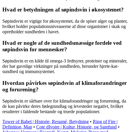
Hvad er betydningen af ​​søpindsvin i økosystemet?
Søpindsvin er vigtige for økosystemet, da de spiser alger og planter,
hvilket holder populationsniveauerne af disse organismer i skak og
opretholder sundheden i havet.
Hvad er nogle af de sundhedsmæssige fordele ved
søpindsvin for mennesker?
Søpindsvin er en kilde til omega-3 fedtsyrer, proteiner og mineraler,
der har gavnlige virkninger på sundheden, herunder hjerte-kar-
sundhed og immunsystemet.
Hvordan påvirkes søpindsvin af klimaforandringer
og forurening?
Søpindsvin er sårbare over for klimaforandringer og forurening, da
de kan påvirke deres fødegrundlag og levesteder negativt, hvilket
resulterer i faldende bestande og truede populationer.
Tower of Babel | Historie, Resumé, Betydning
•
Ring of Fire |
Definition, Map
•
Cote dIvoire | Kultur, Historie, og Samfund
•