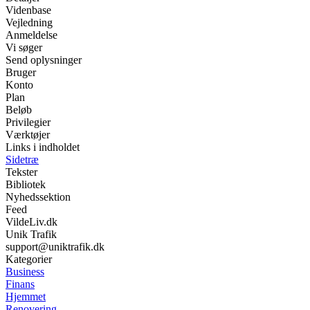
Videnbase
Vejledning
Anmeldelse
Vi søger
Send oplysninger
Bruger
Konto
Plan
Beløb
Privilegier
Værktøjer
Links i indholdet
Sidetræ
Tekster
Bibliotek
Nyhedssektion
Feed
VildeLiv.dk
Unik Trafik
support@uniktrafik.dk
Kategorier
Business
Finans
Hjemmet
Renovering