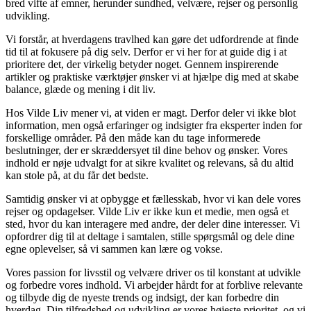
bred vifte af emner, herunder sundhed, velvære, rejser og personlig
udvikling.
Vi forstår, at hverdagens travlhed kan gøre det udfordrende at finde
tid til at fokusere på dig selv. Derfor er vi her for at guide dig i at
prioritere det, der virkelig betyder noget. Gennem inspirerende
artikler og praktiske værktøjer ønsker vi at hjælpe dig med at skabe
balance, glæde og mening i dit liv.
Hos Vilde Liv mener vi, at viden er magt. Derfor deler vi ikke blot
information, men også erfaringer og indsigter fra eksperter inden for
forskellige områder. På den måde kan du tage informerede
beslutninger, der er skræddersyet til dine behov og ønsker. Vores
indhold er nøje udvalgt for at sikre kvalitet og relevans, så du altid
kan stole på, at du får det bedste.
Samtidig ønsker vi at opbygge et fællesskab, hvor vi kan dele vores
rejser og opdagelser. Vilde Liv er ikke kun et medie, men også et
sted, hvor du kan interagere med andre, der deler dine interesser. Vi
opfordrer dig til at deltage i samtalen, stille spørgsmål og dele dine
egne oplevelser, så vi sammen kan lære og vokse.
Vores passion for livsstil og velvære driver os til konstant at udvikle
og forbedre vores indhold. Vi arbejder hårdt for at forblive relevante
og tilbyde dig de nyeste trends og indsigt, der kan forbedre din
hverdag. Din tilfredshed og udvikling er vores højeste prioritet, og vi