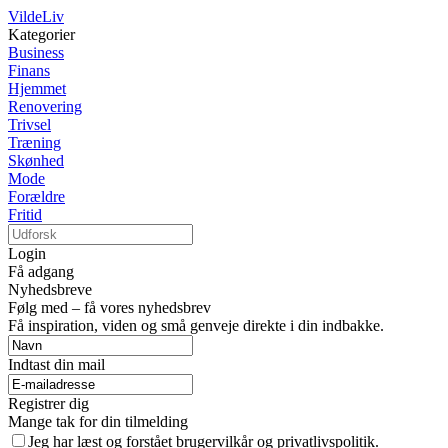
VildeLiv
Kategorier
Business
Finans
Hjemmet
Renovering
Trivsel
Træning
Skønhed
Mode
Forældre
Fritid
Login
Få adgang
Nyhedsbreve
Følg med – få vores nyhedsbrev
Få inspiration, viden og små genveje direkte i din indbakke.
Indtast din mail
Registrer dig
Mange tak for din tilmelding
Jeg har læst og forstået brugervilkår og privatlivspolitik.