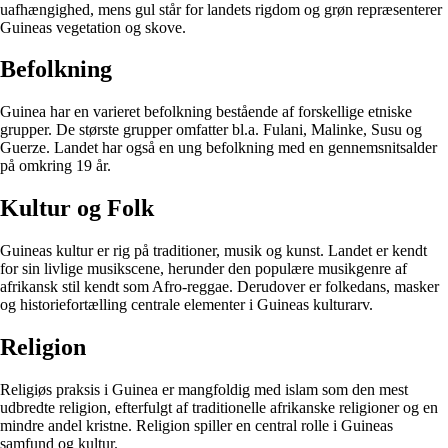
uafhængighed, mens gul står for landets rigdom og grøn repræsenterer
Guineas vegetation og skove.
Befolkning
Guinea har en varieret befolkning bestående af forskellige etniske
grupper. De største grupper omfatter bl.a. Fulani, Malinke, Susu og
Guerze. Landet har også en ung befolkning med en gennemsnitsalder
på omkring 19 år.
Kultur og Folk
Guineas kultur er rig på traditioner, musik og kunst. Landet er kendt
for sin livlige musikscene, herunder den populære musikgenre af
afrikansk stil kendt som Afro-reggae. Derudover er folkedans, masker
og historiefortælling centrale elementer i Guineas kulturarv.
Religion
Religiøs praksis i Guinea er mangfoldig med islam som den mest
udbredte religion, efterfulgt af traditionelle afrikanske religioner og en
mindre andel kristne. Religion spiller en central rolle i Guineas
samfund og kultur.