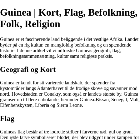
Guinea | Kort, Flag, Befolkning,
Folk, Religion
Guinea er et fascinerende land beliggende i det vestlige Afrika. Landet
byder på en rig kultur, en mangfoldig befolkning og en spændende
historie. I denne artikel vil vi udforske Guineas geografi, flag,
befolkningssammensætning, kultur samt religiøse praksis.
Geografi og Kort
Guinea er kendt for sit varierede landskab, der spænder fra
kystområder langs Atlanterhavet til de frodige skove og savanner mod
nord. Hovedstaden er Conakry, som også er landets største by. Guinea
grænser op til flere nabolande, herunder Guinea-Bissau, Senegal, Mali,
Elfenbenskysten, Liberia og Sierra Leone.
Flag
Guineas flag består af tre lodrette striber i farverne rød, gul og grøn.
Den røde farve symboliserer blodet, der blev udgydt under kampen for