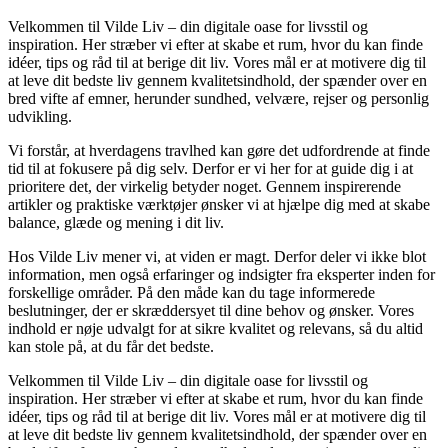
Velkommen til Vilde Liv – din digitale oase for livsstil og
inspiration. Her stræber vi efter at skabe et rum, hvor du kan finde
idéer, tips og råd til at berige dit liv. Vores mål er at motivere dig til
at leve dit bedste liv gennem kvalitetsindhold, der spænder over en
bred vifte af emner, herunder sundhed, velvære, rejser og personlig
udvikling.
Vi forstår, at hverdagens travlhed kan gøre det udfordrende at finde
tid til at fokusere på dig selv. Derfor er vi her for at guide dig i at
prioritere det, der virkelig betyder noget. Gennem inspirerende
artikler og praktiske værktøjer ønsker vi at hjælpe dig med at skabe
balance, glæde og mening i dit liv.
Hos Vilde Liv mener vi, at viden er magt. Derfor deler vi ikke blot
information, men også erfaringer og indsigter fra eksperter inden for
forskellige områder. På den måde kan du tage informerede
beslutninger, der er skræddersyet til dine behov og ønsker. Vores
indhold er nøje udvalgt for at sikre kvalitet og relevans, så du altid
kan stole på, at du får det bedste.
Velkommen til Vilde Liv – din digitale oase for livsstil og
inspiration. Her stræber vi efter at skabe et rum, hvor du kan finde
idéer, tips og råd til at berige dit liv. Vores mål er at motivere dig til
at leve dit bedste liv gennem kvalitetsindhold, der spænder over en