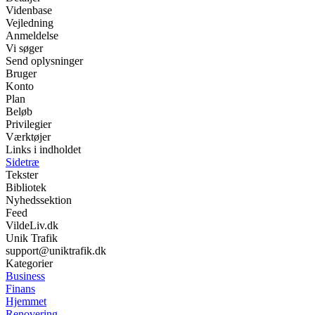
Videnbase
Vejledning
Anmeldelse
Vi søger
Send oplysninger
Bruger
Konto
Plan
Beløb
Privilegier
Værktøjer
Links i indholdet
Sidetræ
Tekster
Bibliotek
Nyhedssektion
Feed
VildeLiv.dk
Unik Trafik
support@uniktrafik.dk
Kategorier
Business
Finans
Hjemmet
Renovering