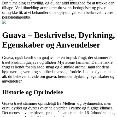
Din tilmelding er frivillig, og du har altid mulighed for at trække den
tilbage. Ved tilmelding accepterer du vores betingelser og giver
samtykke til, at vi behandler dine oplysninger som beskrevet i vores
persondatapolitik.
Guava – Beskrivelse, Dyrkning,
Egenskaber og Anvendelser
Guava, også kendt som guajava, er en tropisk frugt, der stammer fra
træet Psidium guajava og tilhører Myrtaceae-familien. Denne lækre
frugt er kendt for sin søde smag og distinkte aroma, samt for dens
høje næringsværdi og sundhedsmæssige fordele. Lad os dykke ned i
alt, du behøver at vide om guava, herunder dyrkning, egenskaber og
anvendelser.
Historie og Oprindelse
Guava træet stammer oprindeligt fra Mellem- og Sydamerika, men
er nu dyrket og dyrkes over hele verden i varme og fugtige klimaer.
Det menes at være blevet spredt af spanierne i det 16. århundrede og