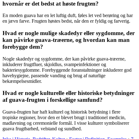
hvornår er det bedst at høste frugten?
En moden guava har en let luftig duft, føles let ved berøring og har
en jævn farve. Frugten høstes bedst, når den er fyldig og farverig.
Hvad er nogle mulige skadedyr eller sygdomme, der
kan påvirke guava-træerne, og hvordan kan man
forebygge dem?
Nogle skadedyr og sygdomme, der kan påvirke guava-træerne,
inkluderer frugtfluer, skjoldlus, svampeinfektioner og
bakteriesygdomme. Forebyggende foranstaltninger inkluderer god
havehygiejne, passende vanding og brug af naturlige
bekæmpelsesmidler.
Hvad er nogle kulturelle eller historiske betydninger
af guava-frugten i forskellige samfund?
Guava-frugten har haft kulturel og historisk betydning i flere
tropiske regioner, hvor den er blevet brugt i traditionel medicin,
madlavning og ceremonielle formål. I visse kulturer symboliserer
guava frugtbarhed, velstand og sundhed.