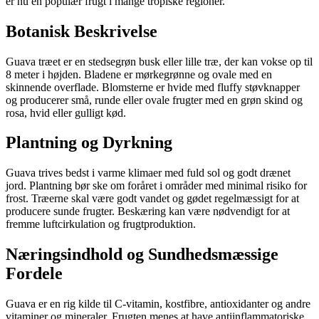
er nu en populær frugt i mange tropiske regioner.
Botanisk Beskrivelse
Guava træet er en stedsegrøn busk eller lille træ, der kan vokse op til
8 meter i højden. Bladene er mørkegrønne og ovale med en
skinnende overflade. Blomsterne er hvide med fluffy støvknapper
og producerer små, runde eller ovale frugter med en grøn skind og
rosa, hvid eller gulligt kød.
Plantning og Dyrkning
Guava trives bedst i varme klimaer med fuld sol og godt drænet
jord. Plantning bør ske om foråret i områder med minimal risiko for
frost. Træerne skal være godt vandet og gødet regelmæssigt for at
producere sunde frugter. Beskæring kan være nødvendigt for at
fremme luftcirkulation og frugtproduktion.
Næringsindhold og Sundhedsmæssige
Fordele
Guava er en rig kilde til C-vitamin, kostfibre, antioxidanter og andre
vitaminer og mineraler. Frugten menes at have antiinflammatoriske,