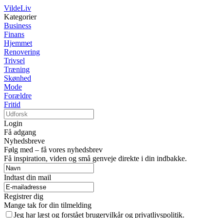
VildeLiv
Kategorier
Business
Finans
Hjemmet
Renovering
Trivsel
Træning
Skønhed
Mode
Forældre
Fritid
Login
Få adgang
Nyhedsbreve
Følg med – få vores nyhedsbrev
Få inspiration, viden og små genveje direkte i din indbakke.
Indtast din mail
Registrer dig
Mange tak for din tilmelding
Jeg har læst og forstået brugervilkår og privatlivspolitik.