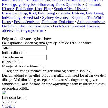
Inka | Historie, Bedrifter, Kultur
•
Factor | Definition, Examples
•
7
Hverdagslige Engelske Idiomer og Deres Oprindelse
•
Grønland:
Historie, Befolkning, Kort, Flag
•
South Africa: Historie,
Hovedstad, Flag, Kort, Befolkning
•
Canada: Historie, Befolkning,
Indvandring, Hovedstad
•
Sydney Sweeney | Euphoria, The White
Lotus
•
Postmodernisme | Definition, Doktriner
•
Authoritarianisme:
Definition, Historie, Eksempler
•
Loch Ness-monsteret: Historie,
observationer og mysterium
•
Følg med – få vores nyhedsbrev
Få inspiration, viden og små genveje direkte i din indbakke.
Indtast din mail
Registrer dig
Mange tak for din tilmelding
Jeg har læst og forstået brugervilkår og privatlivspolitik.
Din tilmelding er frivillig, og du har altid mulighed for at trække den
tilbage. Ved tilmelding accepterer du vores betingelser og giver
samtykke til, at vi behandler dine oplysninger som beskrevet i vores
persondatapolitik.
Lær os at kende
Vilde Liv
VildeLiv