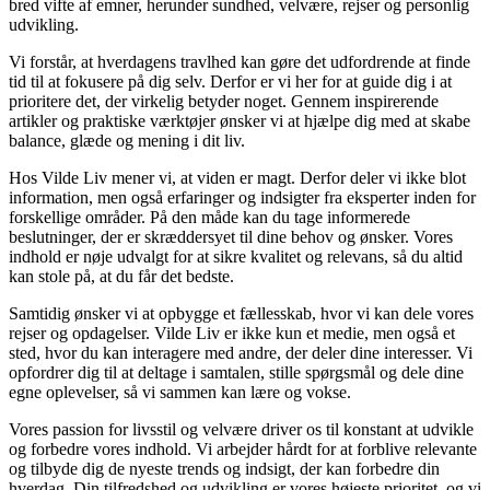
bred vifte af emner, herunder sundhed, velvære, rejser og personlig
udvikling.
Vi forstår, at hverdagens travlhed kan gøre det udfordrende at finde
tid til at fokusere på dig selv. Derfor er vi her for at guide dig i at
prioritere det, der virkelig betyder noget. Gennem inspirerende
artikler og praktiske værktøjer ønsker vi at hjælpe dig med at skabe
balance, glæde og mening i dit liv.
Hos Vilde Liv mener vi, at viden er magt. Derfor deler vi ikke blot
information, men også erfaringer og indsigter fra eksperter inden for
forskellige områder. På den måde kan du tage informerede
beslutninger, der er skræddersyet til dine behov og ønsker. Vores
indhold er nøje udvalgt for at sikre kvalitet og relevans, så du altid
kan stole på, at du får det bedste.
Samtidig ønsker vi at opbygge et fællesskab, hvor vi kan dele vores
rejser og opdagelser. Vilde Liv er ikke kun et medie, men også et
sted, hvor du kan interagere med andre, der deler dine interesser. Vi
opfordrer dig til at deltage i samtalen, stille spørgsmål og dele dine
egne oplevelser, så vi sammen kan lære og vokse.
Vores passion for livsstil og velvære driver os til konstant at udvikle
og forbedre vores indhold. Vi arbejder hårdt for at forblive relevante
og tilbyde dig de nyeste trends og indsigt, der kan forbedre din
hverdag. Din tilfredshed og udvikling er vores højeste prioritet, og vi