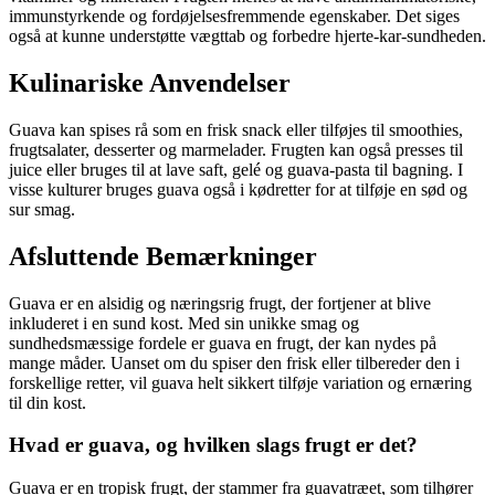
immunstyrkende og fordøjelsesfremmende egenskaber. Det siges
også at kunne understøtte vægttab og forbedre hjerte-kar-sundheden.
Kulinariske Anvendelser
Guava kan spises rå som en frisk snack eller tilføjes til smoothies,
frugtsalater, desserter og marmelader. Frugten kan også presses til
juice eller bruges til at lave saft, gelé og guava-pasta til bagning. I
visse kulturer bruges guava også i kødretter for at tilføje en sød og
sur smag.
Afsluttende Bemærkninger
Guava er en alsidig og næringsrig frugt, der fortjener at blive
inkluderet i en sund kost. Med sin unikke smag og
sundhedsmæssige fordele er guava en frugt, der kan nydes på
mange måder. Uanset om du spiser den frisk eller tilbereder den i
forskellige retter, vil guava helt sikkert tilføje variation og ernæring
til din kost.
Hvad er guava, og hvilken slags frugt er det?
Guava er en tropisk frugt, der stammer fra guavatræet, som tilhører