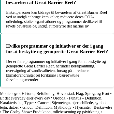
bevarelsen af Great Barrier Reef?
Enkeltpersoner kan bidrage til bevarelsen af Great Barrier Reef
ved at undgå at bruge kemikalier, reducere deres CO2-
udledning, støtte organisationer og programmer dedikeret til
revets bevarelse og undgå at forstyrre det marine liv.
Hvilke programmer og initiativer er der i gang
for at beskytte og genoprette Great Barrier Reef?
Der er flere programmer og initiativer i gang for at beskytte og
genoprette Great Barrier Reef, herunder koralplantning,
overvågning af vandkvaliteten, forsøg på at reducere
klimaforandringer og forskning i bæredygtige
forvaltningsmetoder.
Montenegro: Historie, Befolkning, Hovedstad, Flag, Sprog, og Kort
•
Er det everyday eller every day? Ordbog
•
Fungus – Definition,
Karakteristika, Typer
•
Cancer | Stjernetegn, stjernebillede, symbol,
tegn, datoer
•
Ghoul | Definition, Mythology
•
Hyacinter | Beskrivelse
•
The Cosby Show: Produktion, rollebesætning og påvirkning
•