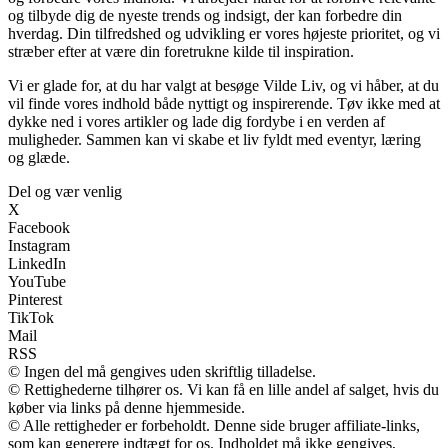
og tilbyde dig de nyeste trends og indsigt, der kan forbedre din
hverdag. Din tilfredshed og udvikling er vores højeste prioritet, og vi
stræber efter at være din foretrukne kilde til inspiration.
Vi er glade for, at du har valgt at besøge Vilde Liv, og vi håber, at du
vil finde vores indhold både nyttigt og inspirerende. Tøv ikke med at
dykke ned i vores artikler og lade dig fordybe i en verden af
muligheder. Sammen kan vi skabe et liv fyldt med eventyr, læring
og glæde.
Del og vær venlig
X
Facebook
Instagram
LinkedIn
YouTube
Pinterest
TikTok
Mail
RSS
© Ingen del må gengives uden skriftlig tilladelse.
© Rettighederne tilhører os. Vi kan få en lille andel af salget, hvis du
køber via links på denne hjemmeside.
© Alle rettigheder er forbeholdt. Denne side bruger affiliate-links,
som kan generere indtægt for os. Indholdet må ikke gengives,