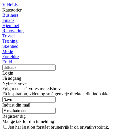
VildeLiv
Kategorier
Business
Finans
Hjemmet
Renovering
Trivsel
Træning
Skønhed
Mode
Forældre
Fritid
Login
Få adgang
Nyhedsbreve
Følg med – få vores nyhedsbrev
Få inspiration, viden og små genveje direkte i din indbakke.
Indtast din mail
Registrer dig
Mange tak for din tilmelding
Jeg har læst og forstået brugervilkår og privatlivspolitik.