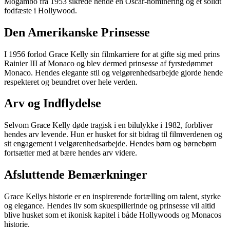
Mogambo fra 1953 sikrede hende en Oscar-nominering og et solidt
fodfæste i Hollywood.
Den Amerikanske Prinsesse
I 1956 forlod Grace Kelly sin filmkarriere for at gifte sig med prins
Rainier III af Monaco og blev dermed prinsesse af fyrstedømmet
Monaco. Hendes elegante stil og velgørenhedsarbejde gjorde hende
respekteret og beundret over hele verden.
Arv og Indflydelse
Selvom Grace Kelly døde tragisk i en bilulykke i 1982, forbliver
hendes arv levende. Hun er husket for sit bidrag til filmverdenen og
sit engagement i velgørenhedsarbejde. Hendes børn og børnebørn
fortsætter med at bære hendes arv videre.
Afsluttende Bemærkninger
Grace Kellys historie er en inspirerende fortælling om talent, styrke
og elegance. Hendes liv som skuespillerinde og prinsesse vil altid
blive husket som et ikonisk kapitel i både Hollywoods og Monacos
historie.