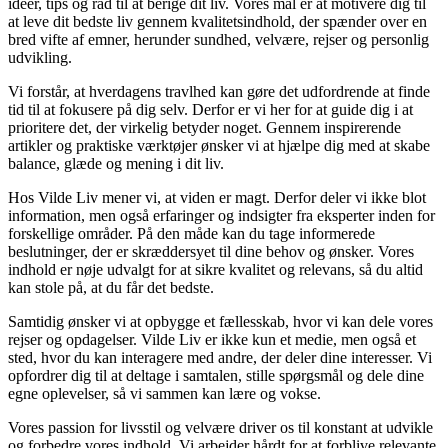
idéer, tips og råd til at berige dit liv. Vores mål er at motivere dig til
at leve dit bedste liv gennem kvalitetsindhold, der spænder over en
bred vifte af emner, herunder sundhed, velvære, rejser og personlig
udvikling.
Vi forstår, at hverdagens travlhed kan gøre det udfordrende at finde
tid til at fokusere på dig selv. Derfor er vi her for at guide dig i at
prioritere det, der virkelig betyder noget. Gennem inspirerende
artikler og praktiske værktøjer ønsker vi at hjælpe dig med at skabe
balance, glæde og mening i dit liv.
Hos Vilde Liv mener vi, at viden er magt. Derfor deler vi ikke blot
information, men også erfaringer og indsigter fra eksperter inden for
forskellige områder. På den måde kan du tage informerede
beslutninger, der er skræddersyet til dine behov og ønsker. Vores
indhold er nøje udvalgt for at sikre kvalitet og relevans, så du altid
kan stole på, at du får det bedste.
Samtidig ønsker vi at opbygge et fællesskab, hvor vi kan dele vores
rejser og opdagelser. Vilde Liv er ikke kun et medie, men også et
sted, hvor du kan interagere med andre, der deler dine interesser. Vi
opfordrer dig til at deltage i samtalen, stille spørgsmål og dele dine
egne oplevelser, så vi sammen kan lære og vokse.
Vores passion for livsstil og velvære driver os til konstant at udvikle
og forbedre vores indhold. Vi arbejder hårdt for at forblive relevante