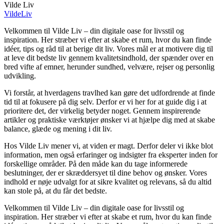
Vilde Liv
VildeLiv
Velkommen til Vilde Liv – din digitale oase for livsstil og
inspiration. Her stræber vi efter at skabe et rum, hvor du kan finde
idéer, tips og råd til at berige dit liv. Vores mål er at motivere dig til
at leve dit bedste liv gennem kvalitetsindhold, der spænder over en
bred vifte af emner, herunder sundhed, velvære, rejser og personlig
udvikling.
Vi forstår, at hverdagens travlhed kan gøre det udfordrende at finde
tid til at fokusere på dig selv. Derfor er vi her for at guide dig i at
prioritere det, der virkelig betyder noget. Gennem inspirerende
artikler og praktiske værktøjer ønsker vi at hjælpe dig med at skabe
balance, glæde og mening i dit liv.
Hos Vilde Liv mener vi, at viden er magt. Derfor deler vi ikke blot
information, men også erfaringer og indsigter fra eksperter inden for
forskellige områder. På den måde kan du tage informerede
beslutninger, der er skræddersyet til dine behov og ønsker. Vores
indhold er nøje udvalgt for at sikre kvalitet og relevans, så du altid
kan stole på, at du får det bedste.
Velkommen til Vilde Liv – din digitale oase for livsstil og
inspiration. Her stræber vi efter at skabe et rum, hvor du kan finde