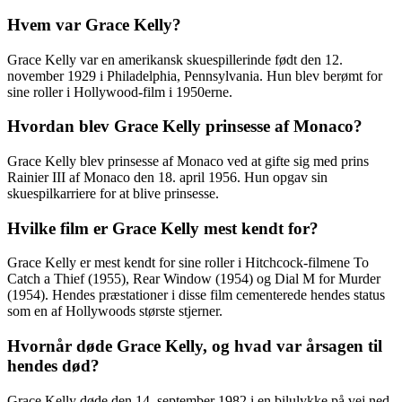
Hvem var Grace Kelly?
Grace Kelly var en amerikansk skuespillerinde født den 12.
november 1929 i Philadelphia, Pennsylvania. Hun blev berømt for
sine roller i Hollywood-film i 1950erne.
Hvordan blev Grace Kelly prinsesse af Monaco?
Grace Kelly blev prinsesse af Monaco ved at gifte sig med prins
Rainier III af Monaco den 18. april 1956. Hun opgav sin
skuespilkarriere for at blive prinsesse.
Hvilke film er Grace Kelly mest kendt for?
Grace Kelly er mest kendt for sine roller i Hitchcock-filmene To
Catch a Thief (1955), Rear Window (1954) og Dial M for Murder
(1954). Hendes præstationer i disse film cementerede hendes status
som en af Hollywoods største stjerner.
Hvornår døde Grace Kelly, og hvad var årsagen til
hendes død?
Grace Kelly døde den 14. september 1982 i en bilulykke på vej ned