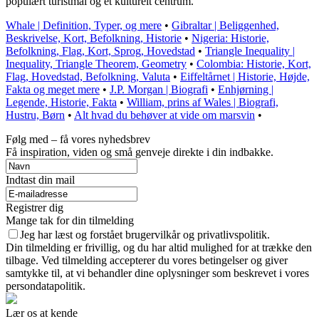
populært turistmål og et kulturelt centrum.
Whale | Definition, Typer, og mere
•
Gibraltar | Beliggenhed,
Beskrivelse, Kort, Befolkning, Historie
•
Nigeria: Historie,
Befolkning, Flag, Kort, Sprog, Hovedstad
•
Triangle Inequality |
Inequality, Triangle Theorem, Geometry
•
Colombia: Historie, Kort,
Flag, Hovedstad, Befolkning, Valuta
•
Eiffeltårnet | Historie, Højde,
Fakta og meget mere
•
J.P. Morgan | Biografi
•
Enhjørning |
Legende, Historie, Fakta
•
William, prins af Wales | Biografi,
Hustru, Børn
•
Alt hvad du behøver at vide om marsvin
•
Følg med – få vores nyhedsbrev
Få inspiration, viden og små genveje direkte i din indbakke.
Indtast din mail
Registrer dig
Mange tak for din tilmelding
Jeg har læst og forstået brugervilkår og privatlivspolitik.
Din tilmelding er frivillig, og du har altid mulighed for at trække den
tilbage. Ved tilmelding accepterer du vores betingelser og giver
samtykke til, at vi behandler dine oplysninger som beskrevet i vores
persondatapolitik.
Lær os at kende