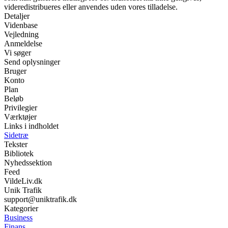
videredistribueres eller anvendes uden vores tilladelse.
Detaljer
Videnbase
Vejledning
Anmeldelse
Vi søger
Send oplysninger
Bruger
Konto
Plan
Beløb
Privilegier
Værktøjer
Links i indholdet
Sidetræ
Tekster
Bibliotek
Nyhedssektion
Feed
VildeLiv.dk
Unik Trafik
support@uniktrafik.dk
Kategorier
Business
Finans