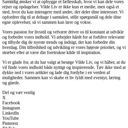
Samtidig ønsker vi at opbygge et fællesskab, hvor vi kan dele vores
rejser og opdagelser. Vilde Liv er ikke kun et medie, men også et
sted, hvor du kan interagere med andre, der deler dine interesser. Vi
opfordrer dig til at deltage i samtalen, stille spørgsmål og dele dine
egne oplevelser, så vi sammen kan lære og vokse.
Vores passion for livsstil og velvære driver os til konstant at udvikle
og forbedre vores indhold. Vi arbejder hårdt for at forblive relevante
og tilbyde dig de nyeste trends og indsigt, der kan forbedre din
hverdag. Din tilfredshed og udvikling er vores højeste prioritet, og vi
stræber efter at være din foretrukne kilde til inspiration.
Vi er glade for, at du har valgt at besøge Vilde Liv, og vi håber, at du
vil finde vores indhold både nyttigt og inspirerende. Tøv ikke med at
dykke ned i vores artikler og lade dig fordybe i en verden af
muligheder. Sammen kan vi skabe et liv fyldt med eventyr, læring
og glæde.
Del og vær venlig
X
Facebook
Instagram
LinkedIn
YouTube
Pinterest