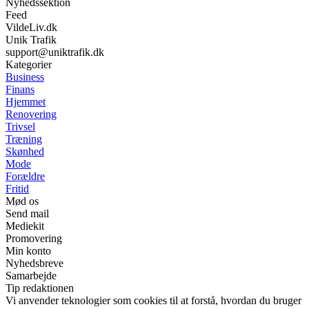
Nyhedssektion
Feed
VildeLiv.dk
Unik Trafik
support@uniktrafik.dk
Kategorier
Business
Finans
Hjemmet
Renovering
Trivsel
Træning
Skønhed
Mode
Forældre
Fritid
Mød os
Send mail
Mediekit
Promovering
Min konto
Nyhedsbreve
Samarbejde
Tip redaktionen
Vi anvender teknologier som cookies til at forstå, hvordan du bruger