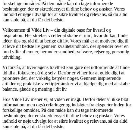
forskellige områder. På den måde kan du tage informerede
beslutninger, der er skræddersyet til dine behov og ønsker. Vores
indhold er nøje udvalgt for at sikre kvalitet og relevans, så du altid
kan stole på, at du får det bedste.
Velkommen til Vilde Liv – din digitale oase for livsstil og
inspiration. Her stræber vi efter at skabe et rum, hvor du kan finde
idéer, tips og råd til at berige dit liv. Vores mål er at motivere dig til
at leve dit bedste liv gennem kvalitetsindhold, der spænder over en
bred vifte af emner, herunder sundhed, velvære, rejser og personlig
udvikling.
Vi forstår, at hverdagens travlhed kan gøre det udfordrende at finde
tid til at fokusere på dig selv. Derfor er vi her for at guide dig i at
prioritere det, der virkelig betyder noget. Gennem inspirerende
artikler og praktiske værktøjer ønsker vi at hjælpe dig med at skabe
balance, glæde og mening i dit liv.
Hos Vilde Liv mener vi, at viden er magt. Derfor deler vi ikke blot
information, men også erfaringer og indsigter fra eksperter inden for
forskellige områder. På den måde kan du tage informerede
beslutninger, der er skræddersyet til dine behov og ønsker. Vores
indhold er nøje udvalgt for at sikre kvalitet og relevans, så du altid
kan stole på, at du får det bedste.