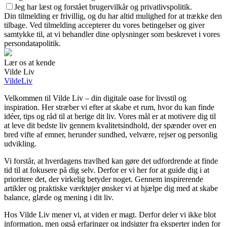
Jeg har læst og forstået brugervilkår og privatlivspolitik.
Din tilmelding er frivillig, og du har altid mulighed for at trække den
tilbage. Ved tilmelding accepterer du vores betingelser og giver
samtykke til, at vi behandler dine oplysninger som beskrevet i vores
persondatapolitik.
Lær os at kende
Vilde Liv
VildeLiv
Velkommen til Vilde Liv – din digitale oase for livsstil og
inspiration. Her stræber vi efter at skabe et rum, hvor du kan finde
idéer, tips og råd til at berige dit liv. Vores mål er at motivere dig til
at leve dit bedste liv gennem kvalitetsindhold, der spænder over en
bred vifte af emner, herunder sundhed, velvære, rejser og personlig
udvikling.
Vi forstår, at hverdagens travlhed kan gøre det udfordrende at finde
tid til at fokusere på dig selv. Derfor er vi her for at guide dig i at
prioritere det, der virkelig betyder noget. Gennem inspirerende
artikler og praktiske værktøjer ønsker vi at hjælpe dig med at skabe
balance, glæde og mening i dit liv.
Hos Vilde Liv mener vi, at viden er magt. Derfor deler vi ikke blot
information, men også erfaringer og indsigter fra eksperter inden for