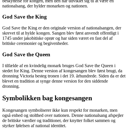
beskyttelse for kongen, men den har udviklet sig til at være en
nationalsang, der hylder monarken og nationen.
God Save the King
God Save the King er den originale version af nationalsangen, der
skrevet til at hylde kongen. Sangen blev først anvendt offentligt i
1745 under jakobitiske oprør og har siden været en fast del af
britiske ceremonier og begivenheder.
God Save the Queen
I tilfælde af en kvindelig monark bruges God Save the Queen i
stedet for King. Denne version af kongesangen blev først brugt, da
dronning Victoria besteg tronen i det 19. århundrede. Siden da er det
blevet en tradition at synge denne version for den siddende
dronning.
Symbolikken bag kongesangen
Kongesangen symboliserer ikke kun respekt for monarken, men
også enhed og stolthed over nationen. Denne nationalsang afspejler
de britiske værdier og traditioner, der knytter folket sammen og
styrker følelsen af national identitet.