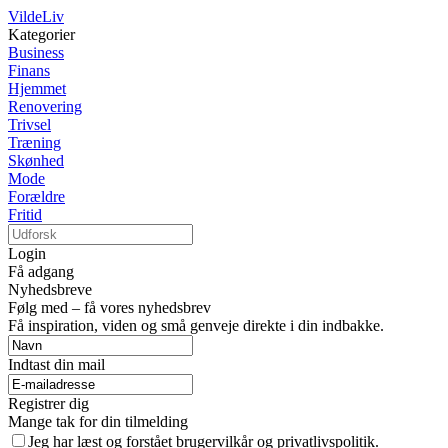
VildeLiv
Kategorier
Business
Finans
Hjemmet
Renovering
Trivsel
Træning
Skønhed
Mode
Forældre
Fritid
Login
Få adgang
Nyhedsbreve
Følg med – få vores nyhedsbrev
Få inspiration, viden og små genveje direkte i din indbakke.
Indtast din mail
Registrer dig
Mange tak for din tilmelding
Jeg har læst og forstået brugervilkår og privatlivspolitik.