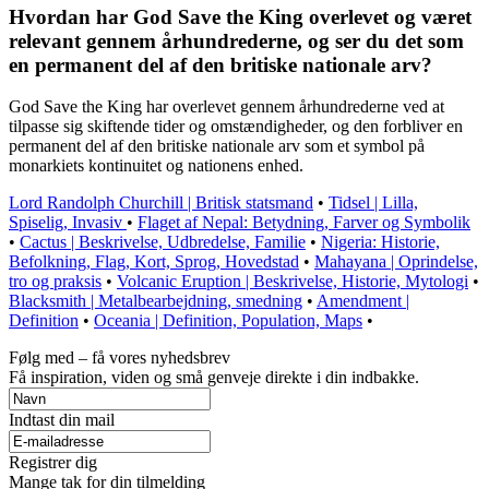
Hvordan har God Save the King overlevet og været
relevant gennem århundrederne, og ser du det som
en permanent del af den britiske nationale arv?
God Save the King har overlevet gennem århundrederne ved at
tilpasse sig skiftende tider og omstændigheder, og den forbliver en
permanent del af den britiske nationale arv som et symbol på
monarkiets kontinuitet og nationens enhed.
Lord Randolph Churchill | Britisk statsmand
•
Tidsel | Lilla,
Spiselig, Invasiv
•
Flaget af Nepal: Betydning, Farver og Symbolik
•
Cactus | Beskrivelse, Udbredelse, Familie
•
Nigeria: Historie,
Befolkning, Flag, Kort, Sprog, Hovedstad
•
Mahayana | Oprindelse,
tro og praksis
•
Volcanic Eruption | Beskrivelse, Historie, Mytologi
•
Blacksmith | Metalbearbejdning, smedning
•
Amendment |
Definition
•
Oceania | Definition, Population, Maps
•
Følg med – få vores nyhedsbrev
Få inspiration, viden og små genveje direkte i din indbakke.
Indtast din mail
Registrer dig
Mange tak for din tilmelding