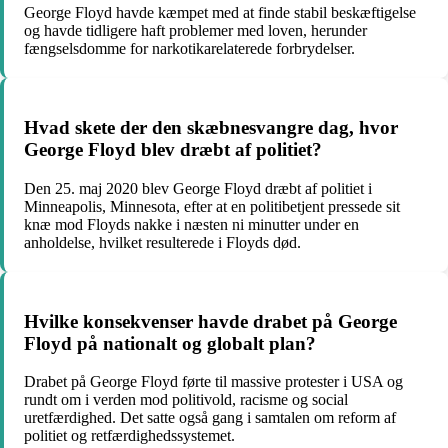
George Floyd havde kæmpet med at finde stabil beskæftigelse
og havde tidligere haft problemer med loven, herunder
fængselsdomme for narkotikarelaterede forbrydelser.
Hvad skete der den skæbnesvangre dag, hvor
George Floyd blev dræbt af politiet?
Den 25. maj 2020 blev George Floyd dræbt af politiet i
Minneapolis, Minnesota, efter at en politibetjent pressede sit
knæ mod Floyds nakke i næsten ni minutter under en
anholdelse, hvilket resulterede i Floyds død.
Hvilke konsekvenser havde drabet på George
Floyd på nationalt og globalt plan?
Drabet på George Floyd førte til massive protester i USA og
rundt om i verden mod politivold, racisme og social
uretfærdighed. Det satte også gang i samtalen om reform af
politiet og retfærdighedssystemet.