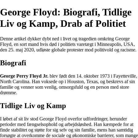
George Floyd: Biografi, Tidlige
Liv og Kamp, Drab af Politiet
Denne artikel dykker dybt ned i livet og tragedien omkring George
Floyd, en sort mand hvis død i politiets varetægt i Minneapolis, USA,
den 25. maj 2020, udløste globale protester mod politivold og racisme.
Biografi
George Perry Floyd Jr.
blev født den 14. oktober 1973 i Fayetteville,
North Carolina. Han voksede op i Houston, Texas, og beskrevs af sin
familie og venner som venlig, omsorgsfuld og en person med store
drømme.
Tidlige Liv og Kamp
I løbet af sit liv stod George Floyd overfor udfordringer, herunder
perioder med fængselsophold og arbejdsløshed. Han kæmpede for at
finde stabilitet og støtte for sig selv og sin familie, mens han samtidig
forsøgte at overkomme de sociale og økonomiske barrierer, som mange