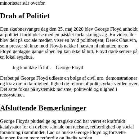
minoriteter står overfor.
Drab af Politiet
Den skæbnesvangre dag den 25. maj 2020 blev George Floyd anholdt
af politiet i forbindelse med en påstået forfalskningssag. En video, der
blev delt på sociale medier, viser en hvid politibetjent, Derek Chauvin,
som presser sit knæ mod Floyds nakke i næsten ni minutter, mens
Floyd gentagne gange råber Jeg kan ikke få luft. Floyd døde senere på
en lokal sygehus.
Jeg kan ikke få luft. – George Floyd
Drabet på George Floyd udløste en bølge af civil uro, demonstrationer
og krav om retfærdighed, lighed og reform af politistyrker verden over.
Det satte fokus på systemisk racisme, politivold og ulighed i
retssystemet.
Afsluttende Bemærkninger
George Floyds pludselige og tragiske død har været et kraftfuldt
katalysator for en dybere samtale om racisme, retfærdighed og social
forandring i samfundet. Lad os huske George Floyd og fortsætte
kampen for en mere retfærdig og ligelig verden.