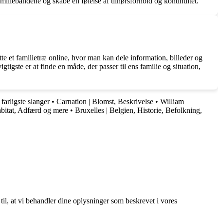
amiliebåndene og skabe en følelse af tilhørsforhold og kontinuitet.
e et familietræ online, hvor man kan dele information, billeder og
igste er at finde en måde, der passer til ens familie og situation,
farligste slanger
•
Carnation | Blomst, Beskrivelse
•
William
bitat, Adfærd og mere
•
Bruxelles | Belgien, Historie, Befolkning,
 til, at vi behandler dine oplysninger som beskrevet i vores