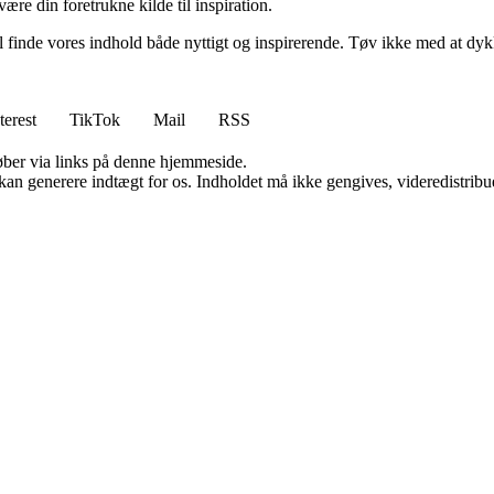
være din foretrukne kilde til inspiration.
 vil finde vores indhold både nyttigt og inspirerende. Tøv ikke med at dy
terest
TikTok
Mail
RSS
 køber via links på denne hjemmeside.
 kan generere indtægt for os. Indholdet må ikke gengives, videredistribue