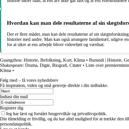
historie sikrer man, at ens arv ikke går tabt og at ens efterkommere
Hvordan kan man dele resultaterne af sin slægtsfo
Der er flere måder, man kan dele resultaterne af sin slægtsforsknin
historier med andre. Man kan også arrangere familietræf, udgive en s
for at sikre at ens arbejde bliver videreført og værdsat.
Guangzhou: Historie, Befolkning, Kort, Klima
•
Burundi | Historie, G
Shakespeare: Drama, Digte, Biografi, Citater
•
Liste over premierminis
Klima
•
Følg med – få vores nyhedsbrev
Få inspiration, viden og små genveje direkte i din indbakke.
Indtast din mail
Registrer dig
Jeg har læst og forstået brugervilkår og privatlivspolitik.
Din tilmelding er frivillig, og du har altid mulighed for at trække den 
persondatapolitik.