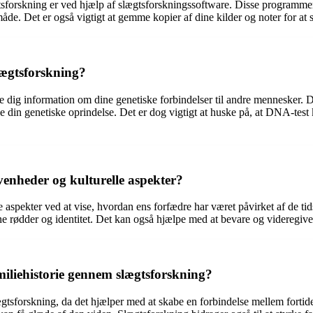
forskning er ved hjælp af slægtsforskningssoftware. Disse programmer giv
måde. Det er også vigtigt at gemme kopier af dine kilder og noter for at s
lægtsforskning?
e dig information om dine genetiske forbindelser til andre mennesker. 
 din genetiske oprindelse. Det er dog vigtigt at huske på, at DNA-test
venheder og kulturelle aspekter?
 aspekter ved at vise, hvordan ens forfædre har været påvirket af de tid
gne rødder og identitet. Det kan også hjælpe med at bevare og videregiv
amiliehistorie gennem slægtsforskning?
lægtsforskning, da det hjælper med at skabe en forbindelse mellem forti