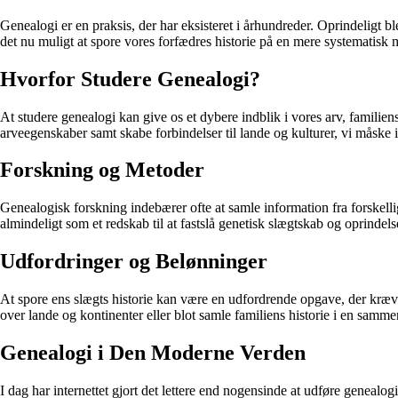
Genealogi er en praksis, der har eksisteret i århundreder. Oprindeligt b
det nu muligt at spore vores forfædres historie på en mere systematisk 
Hvorfor Studere Genealogi?
At studere genealogi kan give os et dybere indblik i vores arv, famil
arveegenskaber samt skabe forbindelser til lande og kulturer, vi måske 
Forskning og Metoder
Genealogisk forskning indebærer ofte at samle information fra forskelli
almindeligt som et redskab til at fastslå genetisk slægtskab og oprindels
Udfordringer og Belønninger
At spore ens slægts historie kan være en udfordrende opgave, der kræv
over lande og kontinenter eller blot samle familiens historie i en samm
Genealogi i Den Moderne Verden
I dag har internettet gjort det lettere end nogensinde at udføre geneal