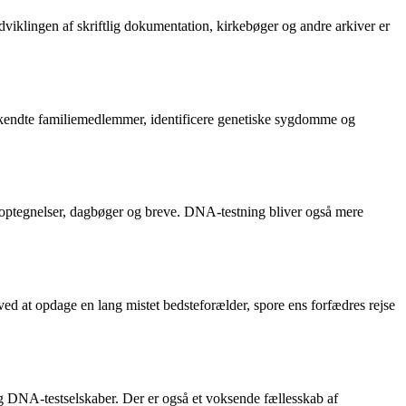
udviklingen af skriftlig dokumentation, kirkebøger og andre arkiver er
e ukendte familiemedlemmer, identificere genetiske sygdomme og
re optegnelser, dagbøger og breve. DNA-testning bliver også mere
d at opdage en lang mistet bedsteforælder, spore ens forfædres rejse
 og DNA-testselskaber. Der er også et voksende fællesskab af