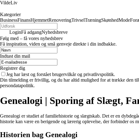
VildeLiv
Kategorier
Business
Finans
Hjemmet
Renovering
Trivsel
Træning
Skønhed
Mode
Foræ
Login
Få adgang
Nyhedsbreve
Følg med – få vores nyhedsbrev
Få inspiration, viden og små genveje direkte i din indbakke.
Indtast din mail
Registrer dig
Jeg har læst og forstået brugervilkår og privatlivspolitik.
Din tilmelding er frivillig, og du har altid mulighed for at trække den 
persondatapolitik.
Genealogi | Sporing af Slægt, Fa
Genealogi er studiet af familiehistorie og slægtskab. Det er en dybdeg
historie kan være en berigende og lærerig oplevelse, der forbinder os 
Historien bag Genealogi