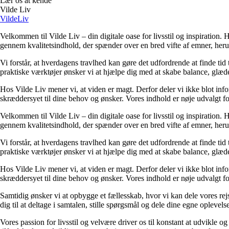
Lær os at kende
Vilde Liv
VildeLiv
Velkommen til Vilde Liv – din digitale oase for livsstil og inspiration. Her
gennem kvalitetsindhold, der spænder over en bred vifte af emner, heru
Vi forstår, at hverdagens travlhed kan gøre det udfordrende at finde tid t
praktiske værktøjer ønsker vi at hjælpe dig med at skabe balance, glæde
Hos Vilde Liv mener vi, at viden er magt. Derfor deler vi ikke blot inf
skræddersyet til dine behov og ønsker. Vores indhold er nøje udvalgt for a
Velkommen til Vilde Liv – din digitale oase for livsstil og inspiration. Her
gennem kvalitetsindhold, der spænder over en bred vifte af emner, heru
Vi forstår, at hverdagens travlhed kan gøre det udfordrende at finde tid t
praktiske værktøjer ønsker vi at hjælpe dig med at skabe balance, glæde
Hos Vilde Liv mener vi, at viden er magt. Derfor deler vi ikke blot inf
skræddersyet til dine behov og ønsker. Vores indhold er nøje udvalgt for a
Samtidig ønsker vi at opbygge et fællesskab, hvor vi kan dele vores rej
dig til at deltage i samtalen, stille spørgsmål og dele dine egne opleve
Vores passion for livsstil og velvære driver os til konstant at udvikle o