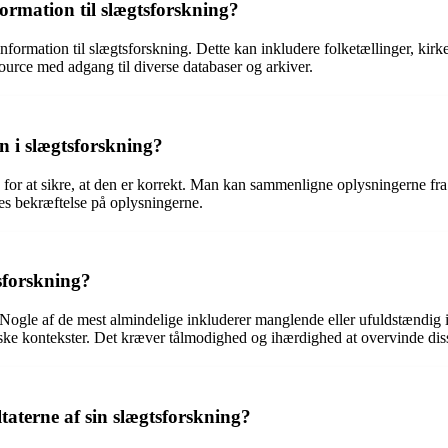
formation til slægtsforskning?
nformation til slægtsforskning. Dette kan inkludere folketællinger, kirkeb
source med adgang til diverse databaser og arkiver.
 i slægtsforskning?
 for at sikre, at den er korrekt. Man kan sammenligne oplysningerne fra 
eres bekræftelse på oplysningerne.
sforskning?
 Nogle af de mest almindelige inkluderer manglende eller ufuldstændig i
riske kontekster. Det kræver tålmodighed og ihærdighed at overvinde dis
aterne af sin slægtsforskning?