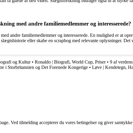
 kan få glæde af den viden. Slægtsforskning bidrager også til at styrke f
rskning med andre familiemedlemmer og interesserede?
g med andre familiemedlemmer og interesserede. En mulighed er at oprett
lægtshistorie eller skabe en scrapbog med relevante oplysninger. Det vigt
eografi og Kultur
•
Ronaldo | Biografi, World Cup, Priser
•
9 af verdens 
tre i Storbritannien og Det Forenede Kongerige
•
Løve | Kendetegn, Ha
tilbage. Ved tilmelding accepterer du vores betingelser og giver samtykke