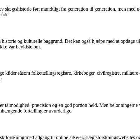
lev slægtshistorie ført mundtligt fra generation til generation, men med 
måde.
iens historie og kulturelle baggrund. Det kan også hjælpe med at opdag
ikke var bevidste om.
ge kilder såsom folketællingsregistre, kirkebøger, civilregistre, militæ
e.
er tålmodighed, præcision og en god portion held. Men belønningerne ve
enhængende fortælling er uvurderlige.
ogisk forskning med adgang til online arkiver, slægtsforskningswebsites