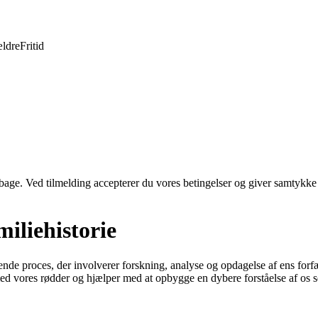
ldre
Fritid
tilbage. Ved tilmelding accepterer du vores betingelser og giver samtykke
miliehistorie
ående proces, der involverer forskning, analyse og opdagelse af ens for
med vores rødder og hjælper med at opbygge en dybere forståelse af os s