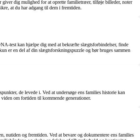
er dig mulighed for at oprette familietræer, tilføje billeder, noter
ikre, at du har adgang til dem i fremtiden.
DNA-test kan hjælpe dig med at bekræfte slægtsforbindelser, finde
 kun er en del af din slægtsforskningspuzzle og bør bruges sammen
spunkter, de levede i. Ved at undersøge ens families historie kan
e viden om fortiden til kommende generationer.
den, nutiden og fremtiden. Ved at bevare og dokumentere ens families