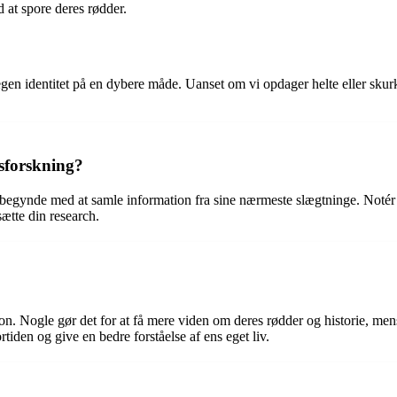
 at spore deres rødder.
en identitet på en dybere måde. Uanset om vi opdager helte eller skurke i
sforskning?
at begynde med at samle information fra sine nærmeste slægtninge. Notér
sætte din research.
son. Nogle gør det for at få mere viden om deres rødder og historie, men
rtiden og give en bedre forståelse af ens eget liv.