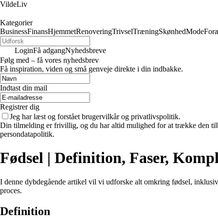
VildeLiv
Kategorier
Business
Finans
Hjemmet
Renovering
Trivsel
Træning
Skønhed
Mode
Foræ
Login
Få adgang
Nyhedsbreve
Følg med – få vores nyhedsbrev
Få inspiration, viden og små genveje direkte i din indbakke.
Indtast din mail
Registrer dig
Jeg har læst og forstået brugervilkår og privatlivspolitik.
Din tilmelding er frivillig, og du har altid mulighed for at trække den 
persondatapolitik.
Fødsel | Definition, Faser, Komp
I denne dybdegående artikel vil vi udforske alt omkring fødsel, inklusi
proces.
Definition