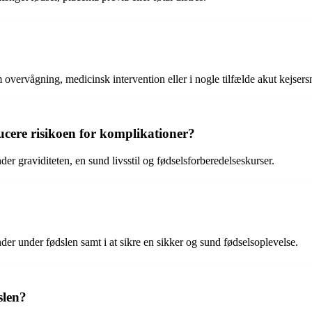
ervågning, medicinsk intervention eller i nogle tilfælde akut kejsersn
ducere risikoen for komplikationer?
r graviditeten, en sund livsstil og fødselsforberedelseskurser.
nder under fødslen samt i at sikre en sikker og sund fødselsoplevelse.
slen?