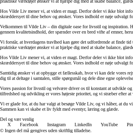
praktiske værktøjer ønsker vi at hjælpe dig med at skabe balance, glæde
Hos Vilde Liv mener vi, at viden er magt. Derfor deler vi ikke blot inf
skræddersyet til dine behov og ønsker. Vores indhold er nøje udvalgt for a
Velkommen til Vilde Liv – din digitale oase for livsstil og inspiration. Her
gennem kvalitetsindhold, der spænder over en bred vifte af emner, heru
Vi forstår, at hverdagens travlhed kan gøre det udfordrende at finde tid t
praktiske værktøjer ønsker vi at hjælpe dig med at skabe balance, glæde
Hos Vilde Liv mener vi, at viden er magt. Derfor deler vi ikke blot inf
skræddersyet til dine behov og ønsker. Vores indhold er nøje udvalgt for a
Samtidig ønsker vi at opbygge et fællesskab, hvor vi kan dele vores rej
dig til at deltage i samtalen, stille spørgsmål og dele dine egne opleve
Vores passion for livsstil og velvære driver os til konstant at udvikle o
tilfredshed og udvikling er vores højeste prioritet, og vi stræber efter at 
Vi er glade for, at du har valgt at besøge Vilde Liv, og vi håber, at du
Sammen kan vi skabe et liv fyldt med eventyr, læring og glæde.
Del og vær venlig
X
Facebook
Instagram
LinkedIn
YouTube
Pin
© Ingen del må gengives uden skriftlig tilladelse.