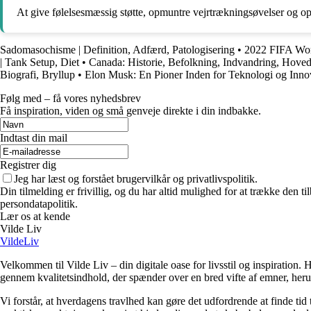
At give følelsesmæssig støtte, opmuntre vejrtrækningsøvelser og op
Sadomasochisme | Definition, Adfærd, Patologisering
•
2022 FIFA Worl
| Tank Setup, Diet
•
Canada: Historie, Befolkning, Indvandring, Hoved
Biografi, Bryllup
•
Elon Musk: En Pioner Inden for Teknologi og Inno
Følg med – få vores nyhedsbrev
Få inspiration, viden og små genveje direkte i din indbakke.
Indtast din mail
Registrer dig
Jeg har læst og forstået brugervilkår og privatlivspolitik.
Din tilmelding er frivillig, og du har altid mulighed for at trække den 
persondatapolitik.
Lær os at kende
Vilde Liv
VildeLiv
Velkommen til Vilde Liv – din digitale oase for livsstil og inspiration. Her
gennem kvalitetsindhold, der spænder over en bred vifte af emner, heru
Vi forstår, at hverdagens travlhed kan gøre det udfordrende at finde tid t