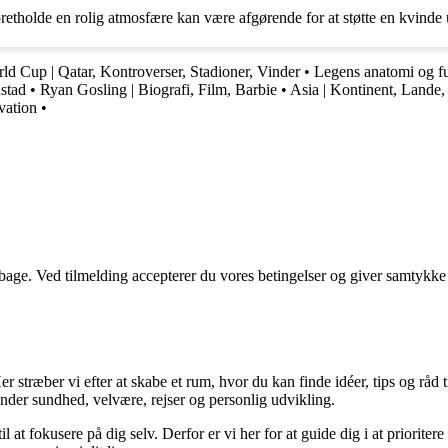
retholde en rolig atmosfære kan være afgørende for at støtte en kvinde 
d Cup | Qatar, Kontroverser, Stadioner, Vinder
•
Legens anatomi og f
stad
•
Ryan Gosling | Biografi, Film, Barbie
•
Asia | Kontinent, Lande,
vation
•
tilbage. Ved tilmelding accepterer du vores betingelser og giver samtykke
 stræber vi efter at skabe et rum, hvor du kan finde idéer, tips og råd til 
nder sundhed, velvære, rejser og personlig udvikling.
il at fokusere på dig selv. Derfor er vi her for at guide dig i at priorite