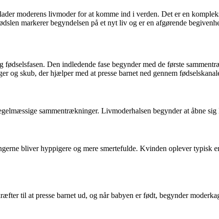
forlader moderens livmoder for at komme ind i verden. Det er en komple
dslen markerer begyndelsen på et nyt liv og er en afgørende begivenhe
 og fødselsfasen. Den indledende fase begynder med de første sammentræk
er og skub, der hjælper med at presse barnet ned gennem fødselskanalen
regelmæssige sammentrækninger. Livmoderhalsen begynder at åbne sig lan
ngerne bliver hyppigere og mere smertefulde. Kvinden oplever typisk en
æfter til at presse barnet ud, og når babyen er født, begynder moderkag