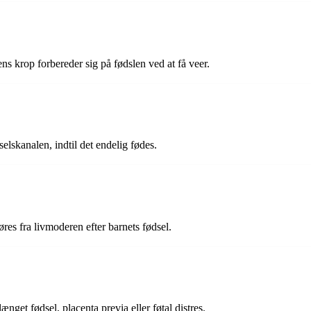
s krop forbereder sig på fødslen ved at få veer.
lskanalen, indtil det endelig fødes.
res fra livmoderen efter barnets fødsel.
nget fødsel, placenta previa eller føtal distres.