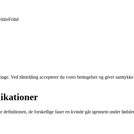
ldre
Fritid
tilbage. Ved tilmelding accepterer du vores betingelser og giver samtykke
likationer
ve definitionen, de forskellige faser en kvinde går igennem under fødsl