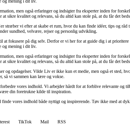
 og mening i dit liv.
ormation, men også erfaringer og indsigter fra eksperter inden for forsk
t sikre kvalitet og relevans, så du altid kan stole på, at du får det beds
 stræber vi efter at skabe et rum, hvor du kan finde idéer, tips og råd til 
nder sundhed, velvære, rejser og personlig udvikling.
il at fokusere på dig selv. Derfor er vi her for at guide dig i at priorite
 og mening i dit liv.
ormation, men også erfaringer og indsigter fra eksperter inden for forsk
t sikre kvalitet og relevans, så du altid kan stole på, at du får det beds
ser og opdagelser. Vilde Liv er ikke kun et medie, men også et sted, hvo
lser, så vi sammen kan lære og vokse.
g forbedre vores indhold. Vi arbejder hårdt for at forblive relevante og 
være din foretrukne kilde til inspiration.
 vil finde vores indhold både nyttigt og inspirerende. Tøv ikke med at dy
terest
TikTok
Mail
RSS