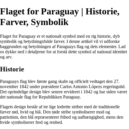
Flaget for Paraguay | Historie,
Farver, Symbolik
Flaget for Paraguay er et nationalt symbol med en rig historie, dyb
symbolik og betydningsfulde farver. I denne artikel vil vi udforske
baggrunden og betydningen af Paraguays flag og dets elementer. Lad
os dykke ned i detaljerne for at forstå dette symbol af national identitet
og arv.
Historie
Paraguays flag blev første gang skabt og officielt vedtaget den 27.
november 1842 under præsident Carlos Antonio Lópezs regeringstid.
Det oprindelige design blev senere revideret i 1842 og har siden været
det nationale flag for Republikken Paraguay.
Flagets design består af tre lige lodrette striber med de traditionelle
farver rød, hvid og blå. Den røde stribe symboliserer mod og
patriotism, den blå repræsenterer frihed og uafhængighed, mens den
hvide symboliserer fred og renhed.