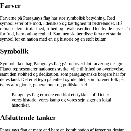
Farver
Farverne på Paraguays flag har stor symbolisk betydning. Rød
symboliserer ofte mod, lidenskab og kærlighed til fædrelandet. Blå
repræsenterer trofasthed, frihed og loyale værdier. Den hvide farve står
for fred, harmoni og renhed. Sammen skaber disse farver et stærkt
symbol for en nation med en rig historie og en stolt kultur.
Symbolik
Symbolikken bag Paraguays flag går ud over blot farver og design.
Flaget repræsenterer nationens styrke, vilje til frihed og overlevelse,
samt den stolthed og dedikation, som paraguayanske borgere har for
deres land. Det er et tegn på enhed og identitet, som forener folk på
tværs af regioner, generationer og politiske skel.
Paraguays flag er mere end blot et stykke stof. Det er
vores historie, vores kamp og vores sejr, siger en lokal
historiker.
Afsluttende tanker
Paraguays flag er mere end bare en kombination af farver og design.