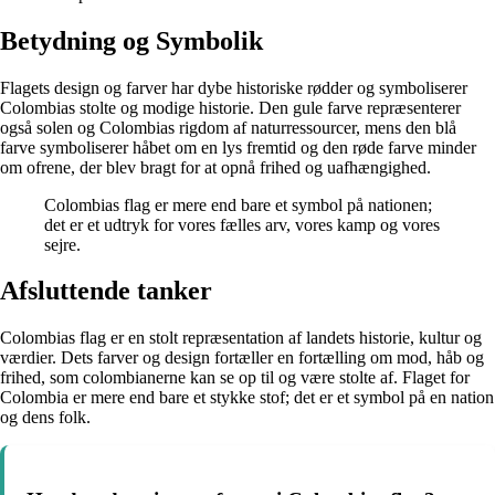
Betydning og Symbolik
Flagets design og farver har dybe historiske rødder og symboliserer
Colombias stolte og modige historie. Den gule farve repræsenterer
også solen og Colombias rigdom af naturressourcer, mens den blå
farve symboliserer håbet om en lys fremtid og den røde farve minder
om ofrene, der blev bragt for at opnå frihed og uafhængighed.
Colombias flag er mere end bare et symbol på nationen;
det er et udtryk for vores fælles arv, vores kamp og vores
sejre.
Afsluttende tanker
Colombias flag er en stolt repræsentation af landets historie, kultur og
værdier. Dets farver og design fortæller en fortælling om mod, håb og
frihed, som colombianerne kan se op til og være stolte af. Flaget for
Colombia er mere end bare et stykke stof; det er et symbol på en nation
og dens folk.