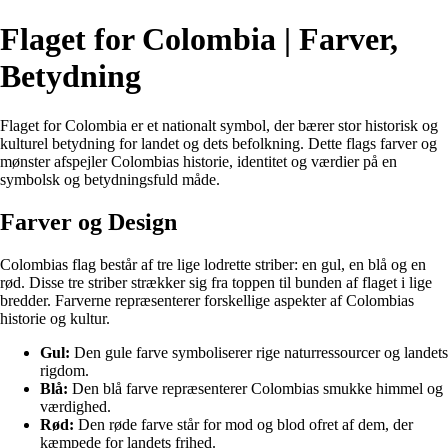
Flaget for Colombia | Farver,
Betydning
Flaget for Colombia er et nationalt symbol, der bærer stor historisk og
kulturel betydning for landet og dets befolkning. Dette flags farver og
mønster afspejler Colombias historie, identitet og værdier på en
symbolsk og betydningsfuld måde.
Farver og Design
Colombias flag består af tre lige lodrette striber: en gul, en blå og en
rød. Disse tre striber strækker sig fra toppen til bunden af flaget i lige
bredder. Farverne repræsenterer forskellige aspekter af Colombias
historie og kultur.
Gul:
Den gule farve symboliserer rige naturressourcer og landets
rigdom.
Blå:
Den blå farve repræsenterer Colombias smukke himmel og
værdighed.
Rød:
Den røde farve står for mod og blod ofret af dem, der
kæmpede for landets frihed.