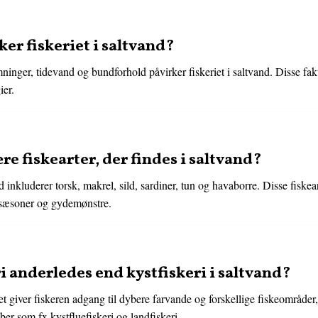
ker fiskeriet i saltvand?
inger, tidevand og bundforhold påvirker fiskeriet i saltvand. Disse fak
ier.
e fiskearter, der findes i saltvand?
 inkluderer torsk, makrel, sild, sardiner, tun og havaborre. Disse fiskeart
e sæsoner og gydemønstre.
 anderledes end kystfiskeri i saltvand?
et giver fiskeren adgang til dybere farvande og forskellige fiskeområder,
er som fx kystfluefiskeri og landfiskeri.