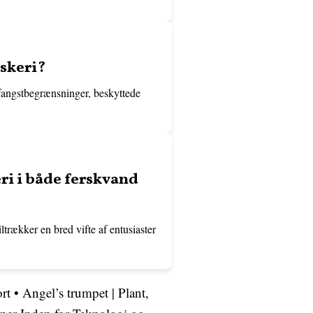
iskeri?
r fangstbegrænsninger, beskyttede
eri i både ferskvand
tiltrækker en bred vifte af entusiaster
rt
•
Angel’s trumpet | Plant,