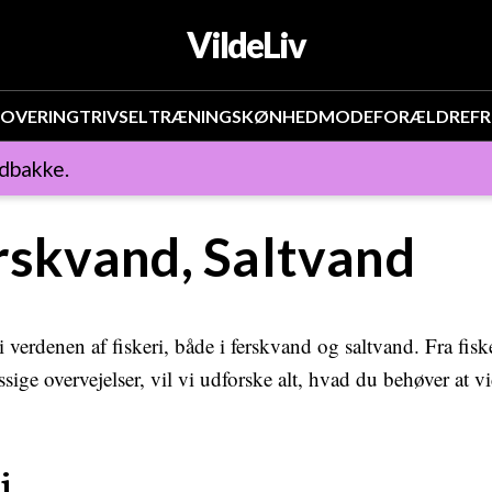
VildeLiv
OVERING
TRIVSEL
TRÆNING
SKØNHED
MODE
FORÆLDRE
FR
ndbakke.
erskvand, Saltvand
i verdenen af fiskeri, både i ferskvand og saltvand. Fra fisk
ige overvejelser, vil vi udforske alt, hvad du behøver at vi
i