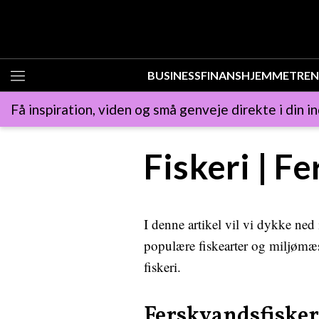
BUSINESS
FINANS
HJEMMET
REN
Få inspiration, viden og små genveje direkte i din i
Fiskeri | F
I denne artikel vil vi dykke ned 
populære fiskearter og miljømæss
fiskeri.
Ferskvandsfisker