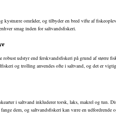
og kystnære områder, og tilbyder en bred vifte af fiskeoplevel
 enhver smag inden for saltvandsfiskeri.
yr
e robust udstyr end ferskvandsfiskeri på grund af større f
iskeri og trolling anvendes ofte i saltvand, og det er vigtig
skearter i saltvand inkluderer torsk, laks, makrel og tun. Di
at fange dem, og saltvandsfiskeri kan være en udfordrende 