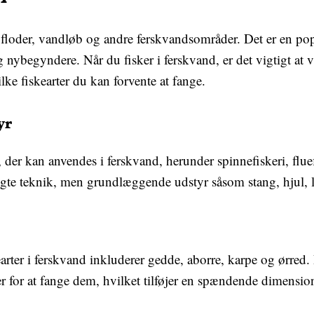
, floder, vandløb og andre ferskvandsområder. Det er en po
og nybegyndere. Når du fisker i ferskvand, er det vigtigt 
ilke fiskearter du kan forvente at fange.
yr
, der kan anvendes i ferskvand, herunder spinnefiskeri, fluef
lgte teknik, men grundlæggende udstyr såsom stang, hjul, l
rter i ferskvand inkluderer gedde, aborre, karpe og ørred. 
er for at fange dem, hvilket tilføjer en spændende dimension