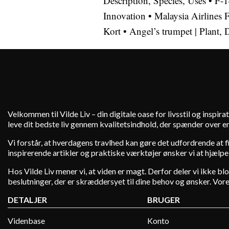
Description, Species, Uses
•
F-1
Innovation
•
Malaysia Airlines 
Kort
•
Angel’s trumpet | Plant, 
Velkommen til Vilde Liv – din digitale oase for livsstil og inspirat
leve dit bedste liv gennem kvalitetsindhold, der spænder over en
Vi forstår, at hverdagens travlhed kan gøre det udfordrende at fin
inspirerende artikler og praktiske værktøjer ønsker vi at hjælpe
Hos Vilde Liv mener vi, at viden er magt. Derfor deler vi ikke b
beslutninger, der er skræddersyet til dine behov og ønsker. Vores 
DETALJER
BRUGER
Videnbase
Konto