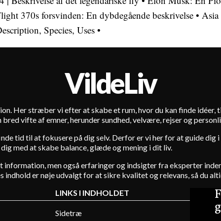
4 | Beskrivelse af det legendariske fly
•
Elon Musk: En Pio
Flight 370s forsvinden: En dybdegående beskrivelse
•
Asia
Description, Species, Uses
•
VildeLiv
ion. Her stræber vi efter at skabe et rum, hvor du kan finde idéer, tip
 bred vifte af emner, herunder sundhed, velvære, rejser og personli
de tid til at fokusere på dig selv. Derfor er vi her for at guide dig
 dig med at skabe balance, glæde og mening i dit liv.
lot information, men også erfaringer og indsigter fra eksperter in
indhold er nøje udvalgt for at sikre kvalitet og relevans, så du alti
F
LINKS I INDHOLDET
g
Sidetræ