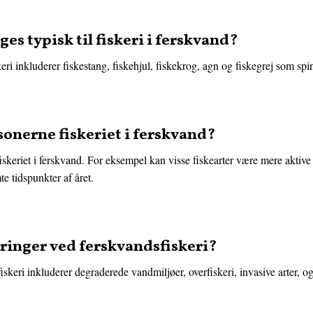
es typisk til fiskeri i ferskvand?
keri inkluderer fiskestang, fiskehjul, fiskekrog, agn og fiskegrej som s
onerne fiskeriet i ferskvand?
iskeriet i ferskvand. For eksempel kan visse fiskearter være mere aktive
e tidspunkter af året.
ringer ved ferskvandsfiskeri?
keri inkluderer degraderede vandmiljøer, overfiskeri, invasive arter, og 