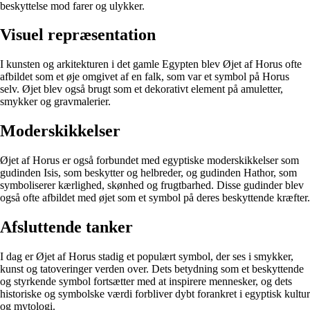
beskyttelse mod farer og ulykker.
Visuel repræsentation
I kunsten og arkitekturen i det gamle Egypten blev Øjet af Horus ofte
afbildet som et øje omgivet af en falk, som var et symbol på Horus
selv. Øjet blev også brugt som et dekorativt element på amuletter,
smykker og gravmalerier.
Moderskikkelser
Øjet af Horus er også forbundet med egyptiske moderskikkelser som
gudinden Isis, som beskytter og helbreder, og gudinden Hathor, som
symboliserer kærlighed, skønhed og frugtbarhed. Disse gudinder blev
også ofte afbildet med øjet som et symbol på deres beskyttende kræfter.
Afsluttende tanker
I dag er Øjet af Horus stadig et populært symbol, der ses i smykker,
kunst og tatoveringer verden over. Dets betydning som et beskyttende
og styrkende symbol fortsætter med at inspirere mennesker, og dets
historiske og symbolske værdi forbliver dybt forankret i egyptisk kultur
og mytologi.