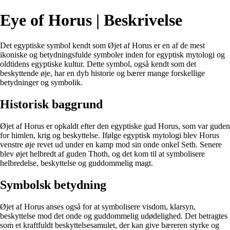
Eye of Horus | Beskrivelse
Det egyptiske symbol kendt som Øjet af Horus er en af de mest
ikoniske og betydningsfulde symboler inden for egyptisk mytologi og
oldtidens egyptiske kultur. Dette symbol, også kendt som det
beskyttende øje, har en dyb historie og bærer mange forskellige
betydninger og symbolik.
Historisk baggrund
Øjet af Horus er opkaldt efter den egyptiske gud Horus, som var guden
for himlen, krig og beskyttelse. Ifølge egyptisk mytologi blev Horus
venstre øje revet ud under en kamp mod sin onde onkel Seth. Senere
blev øjet helbredt af guden Thoth, og det kom til at symbolisere
helbredelse, beskyttelse og guddommelig magt.
Symbolsk betydning
Øjet af Horus anses også for at symbolisere visdom, klarsyn,
beskyttelse mod det onde og guddommelig udødelighed. Det betragtes
som et kraftfuldt beskyttelsesamulet, der kan give bæreren styrke og