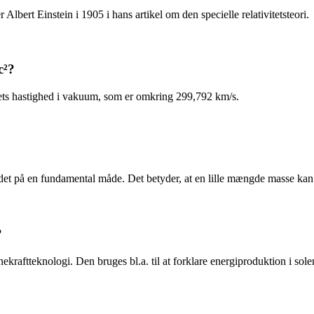
lbert Einstein i 1905 i hans artikel om den specielle relativitetsteori.
c²?
ysets hastighed i vakuum, som er omkring 299,792 km/s.
undet på en fundamental måde. Det betyder, at en lille mængde masse 
?
raftteknologi. Den bruges bl.a. til at forklare energiproduktion i sole