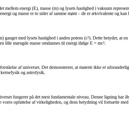
et mellem energi (E), masse (m) og lysets hastighed i vakuum represent
t energi og masse er to sider af samme mønt – de er ækvivalente og kan 
 (m) ganget med lysets hastighed i anden potens (c²). Dette betyder, at
 en lille mængde masse omdannes til energi ifølge E = mc².
ståelse af universet. Det demonstrerer, at materie ikke er uforanderlig,
kernefysik og astrofysik.
universet fungerer på det mest fundamentale niveau. Denne ligning har å
vores opfattelse af virkeligheden, og dens betydning vil fortsætte med 