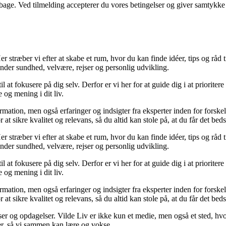
tilbage. Ved tilmelding accepterer du vores betingelser og giver samtykke
 stræber vi efter at skabe et rum, hvor du kan finde idéer, tips og råd til 
nder sundhed, velvære, rejser og personlig udvikling.
il at fokusere på dig selv. Derfor er vi her for at guide dig i at priorite
 og mening i dit liv.
ormation, men også erfaringer og indsigter fra eksperter inden for forsk
t sikre kvalitet og relevans, så du altid kan stole på, at du får det beds
 stræber vi efter at skabe et rum, hvor du kan finde idéer, tips og råd til 
nder sundhed, velvære, rejser og personlig udvikling.
il at fokusere på dig selv. Derfor er vi her for at guide dig i at priorite
 og mening i dit liv.
ormation, men også erfaringer og indsigter fra eksperter inden for forsk
t sikre kvalitet og relevans, så du altid kan stole på, at du får det beds
ser og opdagelser. Vilde Liv er ikke kun et medie, men også et sted, hvo
lser, så vi sammen kan lære og vokse.