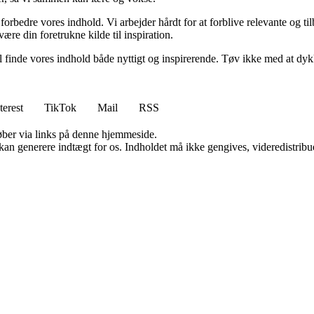
g forbedre vores indhold. Vi arbejder hårdt for at forblive relevante og 
være din foretrukne kilde til inspiration.
 vil finde vores indhold både nyttigt og inspirerende. Tøv ikke med at dy
terest
TikTok
Mail
RSS
 køber via links på denne hjemmeside.
 kan generere indtægt for os. Indholdet må ikke gengives, videredistribue