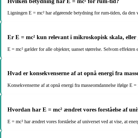
Hvilken betydning har E = mc² for rum-tid?
Ligningen E = mc² har afgørende betydning for rum-tiden, da den vis
Er E = mc² kun relevant i mikroskopisk skala, elle
E = mc² gælder for alle objekter, uanset størrelse. Selvom effekte
Hvad er konsekvenserne af at opnå energi fra mass
Konsekvenserne af at opnå energi fra masseomdannelse ifølge E = 
Hvordan har E = mc² ændret vores forståelse af uni
E = mc² har ændret vores forståelse af universet ved at vise, at ener