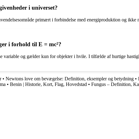
givenheder i universet?
vendelsesområde primært i forbindelse med energiproduktion og ikke nø
er i forhold til E = mc²?
se variable og gælder kun for objekter i hvile. I tilfælde af hurtige has
r
•
Newtons love om bevægelse: Definition, eksempler og betydning
•
ima
•
Benin | Historie, Kort, Flag, Hovedstad
•
Fungus – Definition, Kar