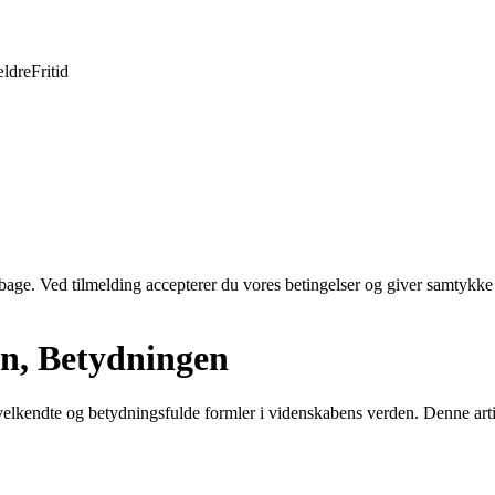
ldre
Fritid
tilbage. Ved tilmelding accepterer du vores betingelser og giver samtykke
en, Betydningen
t velkendte og betydningsfulde formler i videnskabens verden. Denne art