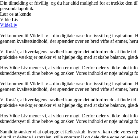
Din tilmelding er frivillig, og du har altid mulighed for at trække den 
persondatapolitik.
Lær os at kende
Vilde Liv
VildeLiv
Velkommen til Vilde Liv – din digitale oase for livsstil og inspiration. Her
gennem kvalitetsindhold, der spænder over en bred vifte af emner, heru
Vi forstår, at hverdagens travlhed kan gøre det udfordrende at finde tid t
praktiske værktøjer ønsker vi at hjælpe dig med at skabe balance, glæde
Hos Vilde Liv mener vi, at viden er magt. Derfor deler vi ikke blot inf
skræddersyet til dine behov og ønsker. Vores indhold er nøje udvalgt for a
Velkommen til Vilde Liv – din digitale oase for livsstil og inspiration. Her
gennem kvalitetsindhold, der spænder over en bred vifte af emner, heru
Vi forstår, at hverdagens travlhed kan gøre det udfordrende at finde tid t
praktiske værktøjer ønsker vi at hjælpe dig med at skabe balance, glæde
Hos Vilde Liv mener vi, at viden er magt. Derfor deler vi ikke blot inf
skræddersyet til dine behov og ønsker. Vores indhold er nøje udvalgt for a
Samtidig ønsker vi at opbygge et fællesskab, hvor vi kan dele vores rej
dig til at deltage i samtalen, stille spørgsmål og dele dine egne opleve