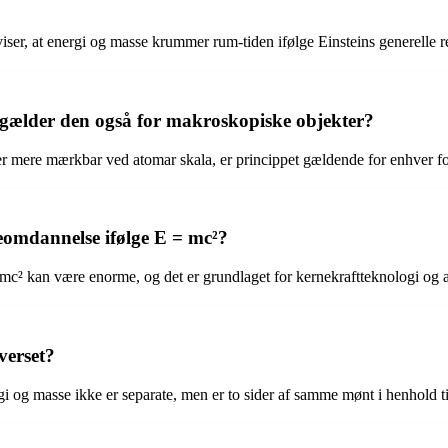
er, at energi og masse krummer rum-tiden ifølge Einsteins generelle rel
r gælder den også for makroskopiske objekter?
n er mere mærkbar ved atomar skala, er princippet gældende for enhver f
eomdannelse ifølge E = mc²?
mc² kan være enorme, og det er grundlaget for kernekraftteknologi og
verset?
gi og masse ikke er separate, men er to sider af samme mønt i henhold til 