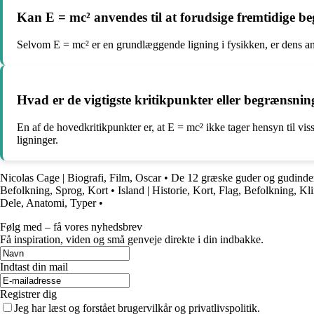
Kan E = mc² anvendes til at forudsige fremtidige be
Selvom E = mc² er en grundlæggende ligning i fysikken, er dens an
Hvad er de vigtigste kritikpunkter eller begrænsning
En af de hovedkritikpunkter er, at E = mc² ikke tager hensyn til vis
ligninger.
Nicolas Cage | Biografi, Film, Oscar
•
De 12 græske guder og gudinde
Befolkning, Sprog, Kort
•
Island | Historie, Kort, Flag, Befolkning, Kl
Dele, Anatomi, Typer
•
Følg med – få vores nyhedsbrev
Få inspiration, viden og små genveje direkte i din indbakke.
Indtast din mail
Registrer dig
Jeg har læst og forstået brugervilkår og privatlivspolitik.