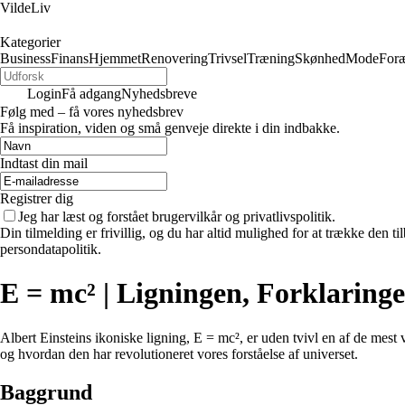
VildeLiv
Kategorier
Business
Finans
Hjemmet
Renovering
Trivsel
Træning
Skønhed
Mode
Foræ
Login
Få adgang
Nyhedsbreve
Følg med – få vores nyhedsbrev
Få inspiration, viden og små genveje direkte i din indbakke.
Indtast din mail
Registrer dig
Jeg har læst og forstået brugervilkår og privatlivspolitik.
Din tilmelding er frivillig, og du har altid mulighed for at trække den 
persondatapolitik.
E = mc² | Ligningen, Forklaring
Albert Einsteins ikoniske ligning, E = mc², er uden tvivl en af de mes
og hvordan den har revolutioneret vores forståelse af universet.
Baggrund