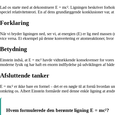
Lad os starte med at dekonstruere E = mc². Ligningen beskriver forhold
speciel relativitetsteori. En af dens grundlæggende konklusioner var, a
Forklaring
Når vi bryder ligningen ned, ser vi, at energien (E) er lig med massen
vice versa. Et eksempel på denne konvertering er atomreaktioner, hvor
Betydning
Einstein indså, at E = mc² havde vidtrækkende konsekvenser for vores for
moderne fysik og har haft en enorm indflydelse på udviklingen af både 
Afsluttende tanker
E = mc² er ikke bare en formel – det er en nøgle til at forstå hvordan 
omkring os. Albert Einstein formåede med denne enkle ligning at ændre 
Hvem formulerede den berømte ligning E = mc²?