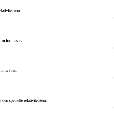
ativitetsteori.
orm for masse.
 atomvåben.
den specielle relativitetsteori.