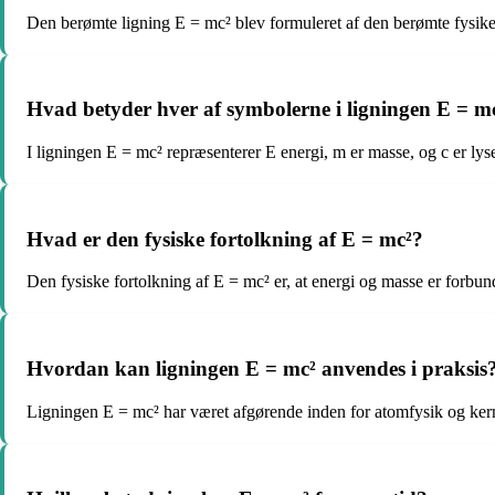
Den berømte ligning E = mc² blev formuleret af den berømte fysiker A
Hvad betyder hver af symbolerne i ligningen E = m
I ligningen E = mc² repræsenterer E energi, m er masse, og c er l
Hvad er den fysiske fortolkning af E = mc²?
Den fysiske fortolkning af E = mc² er, at energi og masse er forb
Hvordan kan ligningen E = mc² anvendes i praksis
Ligningen E = mc² har været afgørende inden for atomfysik og kernek