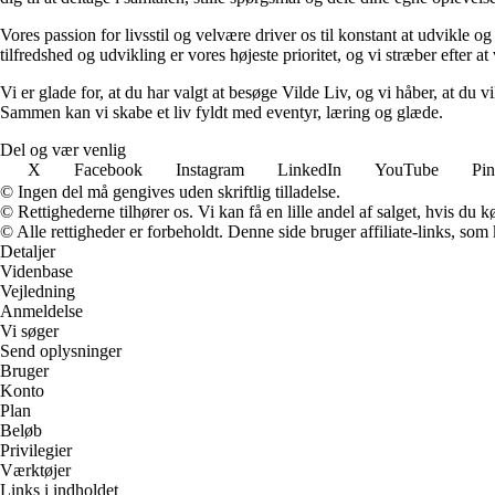
Vores passion for livsstil og velvære driver os til konstant at udvikle o
tilfredshed og udvikling er vores højeste prioritet, og vi stræber efter at 
Vi er glade for, at du har valgt at besøge Vilde Liv, og vi håber, at du
Sammen kan vi skabe et liv fyldt med eventyr, læring og glæde.
Del og vær venlig
X
Facebook
Instagram
LinkedIn
YouTube
Pin
© Ingen del må gengives uden skriftlig tilladelse.
© Rettighederne tilhører os. Vi kan få en lille andel af salget, hvis du
© Alle rettigheder er forbeholdt. Denne side bruger affiliate-links, som
Detaljer
Videnbase
Vejledning
Anmeldelse
Vi søger
Send oplysninger
Bruger
Konto
Plan
Beløb
Privilegier
Værktøjer
Links i indholdet