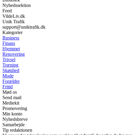
Nyhedssektion
Feed
VildeLiv.dk
Unik Trafik
support@uniktrafik.dk
Kategorier
Business
Finans
Hjemmet
Renovering
Trivsel
Træning
Skønhed
Mode
Forældre
Fritid
Mød os
Send mail
Mediekit
Promovering
Min konto
Nyhedsbreve
Samarbejde
Tip redaktionen