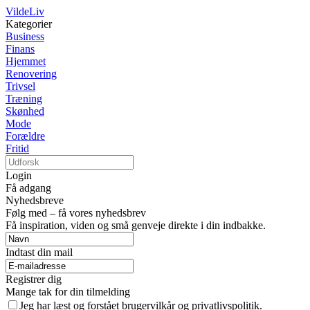
VildeLiv
Kategorier
Business
Finans
Hjemmet
Renovering
Trivsel
Træning
Skønhed
Mode
Forældre
Fritid
Login
Få adgang
Nyhedsbreve
Følg med – få vores nyhedsbrev
Få inspiration, viden og små genveje direkte i din indbakke.
Indtast din mail
Registrer dig
Mange tak for din tilmelding
Jeg har læst og forstået brugervilkår og privatlivspolitik.