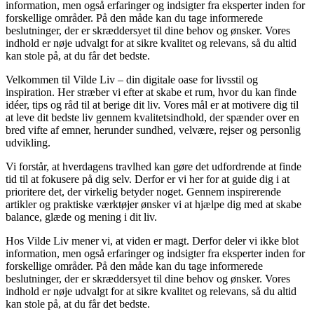
information, men også erfaringer og indsigter fra eksperter inden for
forskellige områder. På den måde kan du tage informerede
beslutninger, der er skræddersyet til dine behov og ønsker. Vores
indhold er nøje udvalgt for at sikre kvalitet og relevans, så du altid
kan stole på, at du får det bedste.
Velkommen til Vilde Liv – din digitale oase for livsstil og
inspiration. Her stræber vi efter at skabe et rum, hvor du kan finde
idéer, tips og råd til at berige dit liv. Vores mål er at motivere dig til
at leve dit bedste liv gennem kvalitetsindhold, der spænder over en
bred vifte af emner, herunder sundhed, velvære, rejser og personlig
udvikling.
Vi forstår, at hverdagens travlhed kan gøre det udfordrende at finde
tid til at fokusere på dig selv. Derfor er vi her for at guide dig i at
prioritere det, der virkelig betyder noget. Gennem inspirerende
artikler og praktiske værktøjer ønsker vi at hjælpe dig med at skabe
balance, glæde og mening i dit liv.
Hos Vilde Liv mener vi, at viden er magt. Derfor deler vi ikke blot
information, men også erfaringer og indsigter fra eksperter inden for
forskellige områder. På den måde kan du tage informerede
beslutninger, der er skræddersyet til dine behov og ønsker. Vores
indhold er nøje udvalgt for at sikre kvalitet og relevans, så du altid
kan stole på, at du får det bedste.