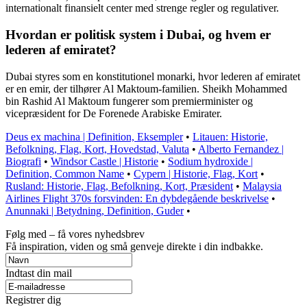
internationalt finansielt center med strenge regler og regulativer.
Hvordan er politisk system i Dubai, og hvem er
lederen af emiratet?
Dubai styres som en konstitutionel monarki, hvor lederen af emiratet
er en emir, der tilhører Al Maktoum-familien. Sheikh Mohammed
bin Rashid Al Maktoum fungerer som premierminister og
vicepræsident for De Forenede Arabiske Emirater.
Deus ex machina | Definition, Eksempler
•
Litauen: Historie,
Befolkning, Flag, Kort, Hovedstad, Valuta
•
Alberto Fernandez |
Biografi
•
Windsor Castle | Historie
•
Sodium hydroxide |
Definition, Common Name
•
Cypern | Historie, Flag, Kort
•
Rusland: Historie, Flag, Befolkning, Kort, Præsident
•
Malaysia
Airlines Flight 370s forsvinden: En dybdegående beskrivelse
•
Anunnaki | Betydning, Definition, Guder
•
Følg med – få vores nyhedsbrev
Få inspiration, viden og små genveje direkte i din indbakke.
Indtast din mail
Registrer dig