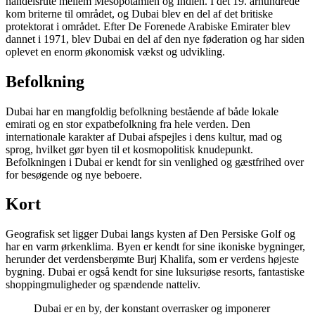
handelsrute mellem Mesopotamien og Indien. I det 19. århundrede
kom briterne til området, og Dubai blev en del af det britiske
protektorat i området. Efter De Forenede Arabiske Emirater blev
dannet i 1971, blev Dubai en del af den nye føderation og har siden
oplevet en enorm økonomisk vækst og udvikling.
Befolkning
Dubai har en mangfoldig befolkning bestående af både lokale
emirati og en stor expatbefolkning fra hele verden. Den
internationale karakter af Dubai afspejles i dens kultur, mad og
sprog, hvilket gør byen til et kosmopolitisk knudepunkt.
Befolkningen i Dubai er kendt for sin venlighed og gæstfrihed over
for besøgende og nye beboere.
Kort
Geografisk set ligger Dubai langs kysten af Den Persiske Golf og
har en varm ørkenklima. Byen er kendt for sine ikoniske bygninger,
herunder det verdensberømte Burj Khalifa, som er verdens højeste
bygning. Dubai er også kendt for sine luksuriøse resorts, fantastiske
shoppingmuligheder og spændende natteliv.
Dubai er en by, der konstant overrasker og imponerer