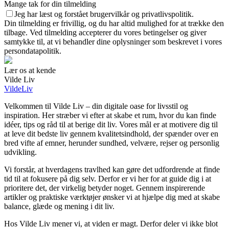
Mange tak for din tilmelding
Jeg har læst og forstået brugervilkår og privatlivspolitik.
Din tilmelding er frivillig, og du har altid mulighed for at trække den
tilbage. Ved tilmelding accepterer du vores betingelser og giver
samtykke til, at vi behandler dine oplysninger som beskrevet i vores
persondatapolitik.
Lær os at kende
Vilde Liv
VildeLiv
Velkommen til Vilde Liv – din digitale oase for livsstil og
inspiration. Her stræber vi efter at skabe et rum, hvor du kan finde
idéer, tips og råd til at berige dit liv. Vores mål er at motivere dig til
at leve dit bedste liv gennem kvalitetsindhold, der spænder over en
bred vifte af emner, herunder sundhed, velvære, rejser og personlig
udvikling.
Vi forstår, at hverdagens travlhed kan gøre det udfordrende at finde
tid til at fokusere på dig selv. Derfor er vi her for at guide dig i at
prioritere det, der virkelig betyder noget. Gennem inspirerende
artikler og praktiske værktøjer ønsker vi at hjælpe dig med at skabe
balance, glæde og mening i dit liv.
Hos Vilde Liv mener vi, at viden er magt. Derfor deler vi ikke blot