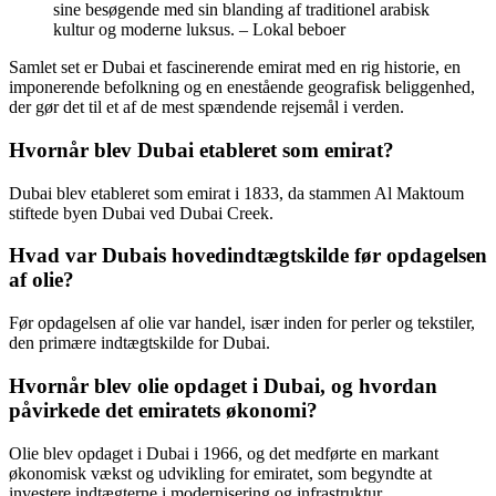
sine besøgende med sin blanding af traditionel arabisk
kultur og moderne luksus. – Lokal beboer
Samlet set er Dubai et fascinerende emirat med en rig historie, en
imponerende befolkning og en enestående geografisk beliggenhed,
der gør det til et af de mest spændende rejsemål i verden.
Hvornår blev Dubai etableret som emirat?
Dubai blev etableret som emirat i 1833, da stammen Al Maktoum
stiftede byen Dubai ved Dubai Creek.
Hvad var Dubais hovedindtægtskilde før opdagelsen
af olie?
Før opdagelsen af olie var handel, især inden for perler og tekstiler,
den primære indtægtskilde for Dubai.
Hvornår blev olie opdaget i Dubai, og hvordan
påvirkede det emiratets økonomi?
Olie blev opdaget i Dubai i 1966, og det medførte en markant
økonomisk vækst og udvikling for emiratet, som begyndte at
investere indtægterne i modernisering og infrastruktur.