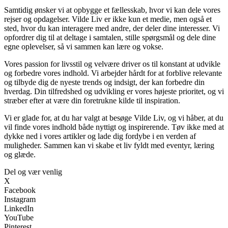
Samtidig ønsker vi at opbygge et fællesskab, hvor vi kan dele vores
rejser og opdagelser. Vilde Liv er ikke kun et medie, men også et
sted, hvor du kan interagere med andre, der deler dine interesser. Vi
opfordrer dig til at deltage i samtalen, stille spørgsmål og dele dine
egne oplevelser, så vi sammen kan lære og vokse.
Vores passion for livsstil og velvære driver os til konstant at udvikle
og forbedre vores indhold. Vi arbejder hårdt for at forblive relevante
og tilbyde dig de nyeste trends og indsigt, der kan forbedre din
hverdag. Din tilfredshed og udvikling er vores højeste prioritet, og vi
stræber efter at være din foretrukne kilde til inspiration.
Vi er glade for, at du har valgt at besøge Vilde Liv, og vi håber, at du
vil finde vores indhold både nyttigt og inspirerende. Tøv ikke med at
dykke ned i vores artikler og lade dig fordybe i en verden af
muligheder. Sammen kan vi skabe et liv fyldt med eventyr, læring
og glæde.
Del og vær venlig
X
Facebook
Instagram
LinkedIn
YouTube
Pinterest