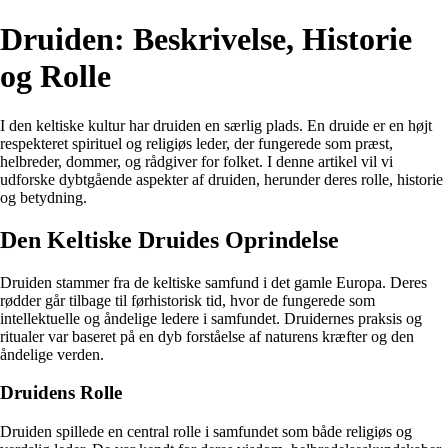
Druiden: Beskrivelse, Historie
og Rolle
I den keltiske kultur har druiden en særlig plads. En druide er en højt
respekteret spirituel og religiøs leder, der fungerede som præst,
helbreder, dommer, og rådgiver for folket. I denne artikel vil vi
udforske dybtgående aspekter af druiden, herunder deres rolle, historie
og betydning.
Den Keltiske Druides Oprindelse
Druiden stammer fra de keltiske samfund i det gamle Europa. Deres
rødder går tilbage til førhistorisk tid, hvor de fungerede som
intellektuelle og åndelige ledere i samfundet. Druidernes praksis og
ritualer var baseret på en dyb forståelse af naturens kræfter og den
åndelige verden.
Druidens Rolle
Druiden spillede en central rolle i samfundet som både religiøs og