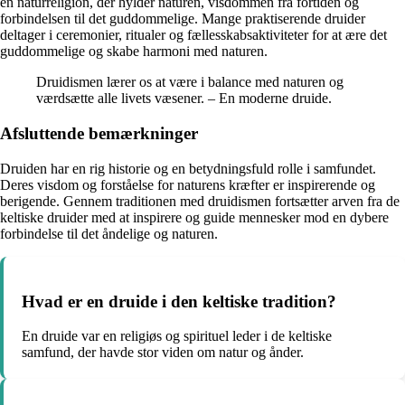
en naturreligion, der hylder naturen, visdommen fra fortiden og
forbindelsen til det guddommelige. Mange praktiserende druider
deltager i ceremonier, ritualer og fællesskabsaktiviteter for at ære det
guddommelige og skabe harmoni med naturen.
Druidismen lærer os at være i balance med naturen og
værdsætte alle livets væsener. – En moderne druide.
Afsluttende bemærkninger
Druiden har en rig historie og en betydningsfuld rolle i samfundet.
Deres visdom og forståelse for naturens kræfter er inspirerende og
berigende. Gennem traditionen med druidismen fortsætter arven fra de
keltiske druider med at inspirere og guide mennesker mod en dybere
forbindelse til det åndelige og naturen.
Hvad er en druide i den keltiske tradition?
En druide var en religiøs og spirituel leder i de keltiske
samfund, der havde stor viden om natur og ånder.