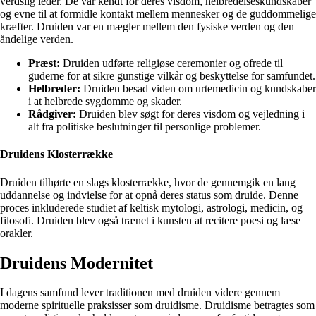
verdslig leder. De var kendt for deres visdom, helbredelseskundskaber
og evne til at formidle kontakt mellem mennesker og de guddommelige
kræfter. Druiden var en mægler mellem den fysiske verden og den
åndelige verden.
Præst:
Druiden udførte religiøse ceremonier og ofrede til
guderne for at sikre gunstige vilkår og beskyttelse for samfundet.
Helbreder:
Druiden besad viden om urtemedicin og kundskaber
i at helbrede sygdomme og skader.
Rådgiver:
Druiden blev søgt for deres visdom og vejledning i
alt fra politiske beslutninger til personlige problemer.
Druidens Klosterrække
Druiden tilhørte en slags klosterrække, hvor de gennemgik en lang
uddannelse og indvielse for at opnå deres status som druide. Denne
proces inkluderede studiet af keltisk mytologi, astrologi, medicin, og
filosofi. Druiden blev også trænet i kunsten at recitere poesi og læse
orakler.
Druidens Modernitet
I dagens samfund lever traditionen med druiden videre gennem
moderne spirituelle praksisser som druidisme. Druidisme betragtes som