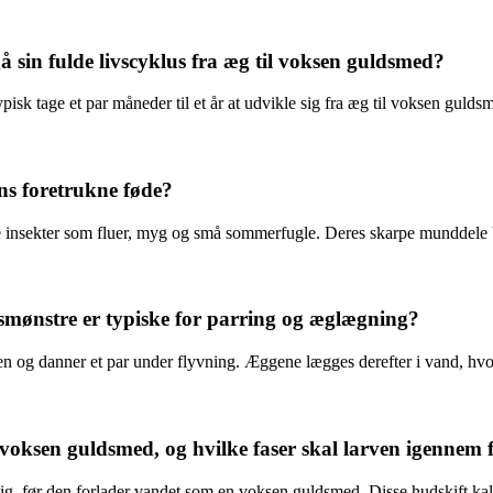
 sin fulde livscyklus fra æg til voksen guldsmed?
isk tage et par måneder til et år at udvikle sig fra æg til voksen gulds
ns foretrukne føde?
e insekter som fluer, myg og små sommerfugle. Deres skarpe munddele bru
smønstre er typiske for parring og æglægning?
n og danner et par under flyvning. Æggene lægges derefter i vand, hvor
 voksen guldsmed, og hvilke faser skal larven igennem
g, før den forlader vandet som en voksen guldsmed. Disse hudskift kald