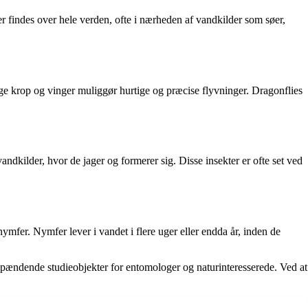
 findes over hele verden, ofte i nærheden af ​​vandkilder som søer,
nge krop og vinger muliggør hurtige og præcise flyvninger. Dragonflies
andkilder, hvor de jager og formerer sig. Disse insekter er ofte set ved
mfer. Nymfer lever i vandet i flere uger eller endda år, inden de
 spændende studieobjekter for entomologer og naturinteresserede. Ved at