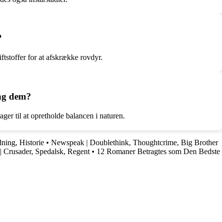
?
tstoffer for at afskrække rovdyr.
ing dem?
ger til at opretholde balancen i naturen.
dning, Historie
•
Newspeak | Doublethink, Thoughtcrime, Big Brother
| Crusader, Spedalsk, Regent
•
12 Romaner Betragtes som Den Bedste