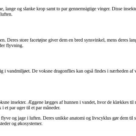
e, lange og slanke krop samt to par gennemsigtige vinger. Disse insekter
luften.
ften. Deres store facetøjne giver dem en bred synsvinkel, mens deres la
der flyvning.
g i vandmiljøet. De voksne dragonflies kan også findes i nærheden af ​​v
sne insekter. Æggene lægges af hunnen i vandet, hvor de klækkes til ny
i et par uger til et par måneder.
flyve og jage i luften. Deres unikke anatomi og livscyklus gør dem til
esteder og økosystemer.