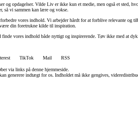
ser og opdagelser. Vilde Liv er ikke kun et medie, men også et sted, hvo
lser, så vi sammen kan lære og vokse.
g forbedre vores indhold. Vi arbejder hårdt for at forblive relevante og 
være din foretrukne kilde til inspiration.
 vil finde vores indhold både nyttigt og inspirerende. Tøv ikke med at dy
terest
TikTok
Mail
RSS
 køber via links på denne hjemmeside.
 kan generere indtægt for os. Indholdet må ikke gengives, videredistribue