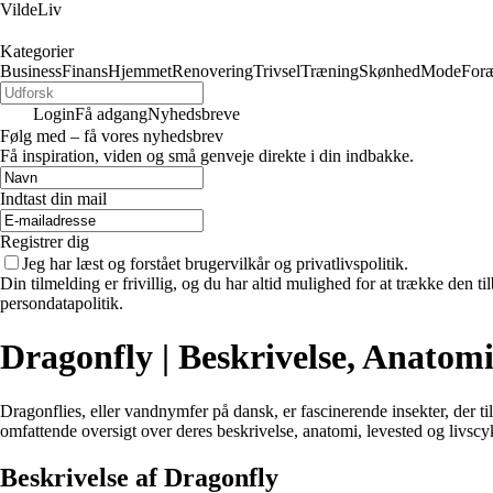
VildeLiv
Kategorier
Business
Finans
Hjemmet
Renovering
Trivsel
Træning
Skønhed
Mode
Foræ
Login
Få adgang
Nyhedsbreve
Følg med – få vores nyhedsbrev
Få inspiration, viden og små genveje direkte i din indbakke.
Indtast din mail
Registrer dig
Jeg har læst og forstået brugervilkår og privatlivspolitik.
Din tilmelding er frivillig, og du har altid mulighed for at trække den 
persondatapolitik.
Dragonfly | Beskrivelse, Anatomi
Dragonflies, eller vandnymfer på dansk, er fascinerende insekter, der
omfattende oversigt over deres beskrivelse, anatomi, levested og livscy
Beskrivelse af Dragonfly