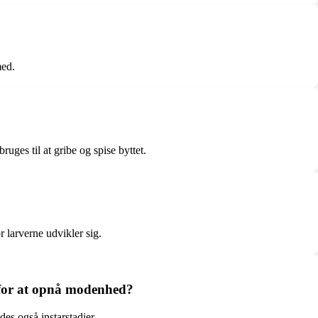
med.
ges til at gribe og spise byttet.
 larverne udvikler sig.
 for at opnå modenhed?
es også instarstadier.