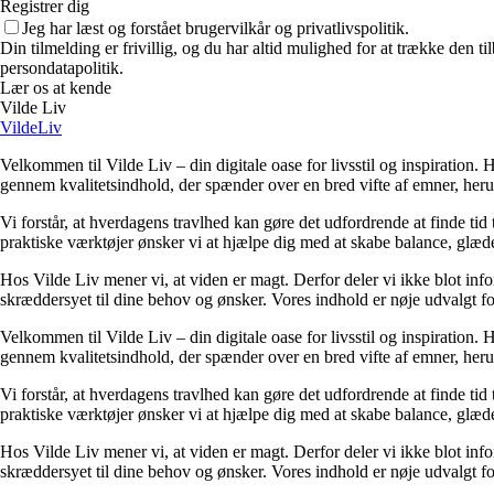
Registrer dig
Jeg har læst og forstået brugervilkår og privatlivspolitik.
Din tilmelding er frivillig, og du har altid mulighed for at trække den 
persondatapolitik.
Lær os at kende
Vilde Liv
VildeLiv
Velkommen til Vilde Liv – din digitale oase for livsstil og inspiration. Her
gennem kvalitetsindhold, der spænder over en bred vifte af emner, heru
Vi forstår, at hverdagens travlhed kan gøre det udfordrende at finde tid t
praktiske værktøjer ønsker vi at hjælpe dig med at skabe balance, glæde
Hos Vilde Liv mener vi, at viden er magt. Derfor deler vi ikke blot inf
skræddersyet til dine behov og ønsker. Vores indhold er nøje udvalgt for a
Velkommen til Vilde Liv – din digitale oase for livsstil og inspiration. Her
gennem kvalitetsindhold, der spænder over en bred vifte af emner, heru
Vi forstår, at hverdagens travlhed kan gøre det udfordrende at finde tid t
praktiske værktøjer ønsker vi at hjælpe dig med at skabe balance, glæde
Hos Vilde Liv mener vi, at viden er magt. Derfor deler vi ikke blot inf
skræddersyet til dine behov og ønsker. Vores indhold er nøje udvalgt for a