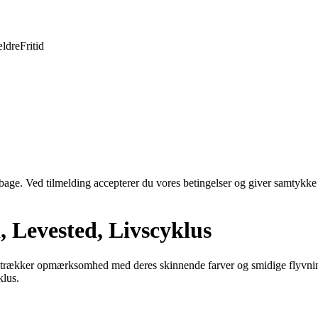
ldre
Fritid
tilbage. Ved tilmelding accepterer du vores betingelser og giver samtykke
, Levested, Livscyklus
 tiltrækker opmærksomhed med deres skinnende farver og smidige flyvnin
klus.