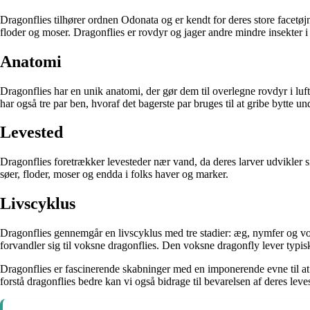
Dragonflies tilhører ordnen Odonata og er kendt for deres store facetøjn
floder og moser. Dragonflies er rovdyr og jager andre mindre insekter i 
Anatomi
Dragonflies har en unik anatomi, der gør dem til overlegne rovdyr i lu
har også tre par ben, hvoraf det bagerste par bruges til at gribe bytte un
Levested
Dragonflies foretrækker levesteder nær vand, da deres larver udvikler si
søer, floder, moser og endda i folks haver og marker.
Livscyklus
Dragonflies gennemgår en livscyklus med tre stadier: æg, nymfer og vok
forvandler sig til voksne dragonflies. Den voksne dragonfly lever typisk 
Dragonflies er fascinerende skabninger med en imponerende evne til at 
forstå dragonflies bedre kan vi også bidrage til bevarelsen af deres lev