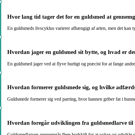
Hvor lang tid tager det for en guldsmed at gennemgå
En guldsmeds livscyklus varierer afhængigt af arten, men det kan typ
Hvordan jager en guldsmed sit bytte, og hvad er de
En guldsmed jager ved at flyve hurtigt og præcist for at fange andr
Hvordan formerer guldsmede sig, og hvilke adfærd
Guldsmede formerer sig ved parring, hvor hannen griber fat i hunne
Hvordan foregår udviklingen fra guldsmedlarve til
Guldsmedlarven gennemgår flere hudskift for at vokse og udvikle si