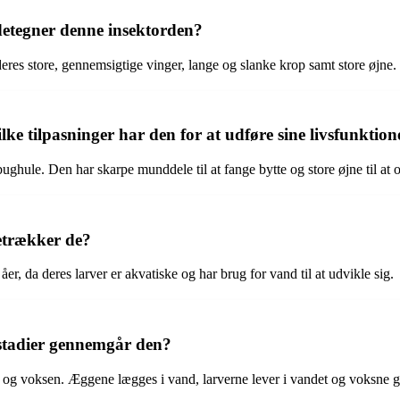
detegner denne insektorden?
res store, gennemsigtige vinger, lange og slanke krop samt store øjne.
e tilpasninger har den for at udføre sine livsfunktion
ghule. Den har skarpe munddele til at fange bytte og store øjne til at
retrækker de?
, da deres larver er akvatiske og har brug for vand til at udvikle sig.
 stadier gennemgår den?
og voksen. Æggene lægges i vand, larverne lever i vandet og voksne g