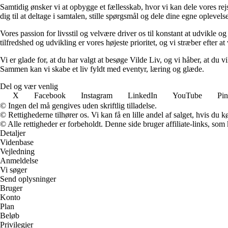
Samtidig ønsker vi at opbygge et fællesskab, hvor vi kan dele vores rej
dig til at deltage i samtalen, stille spørgsmål og dele dine egne opleve
Vores passion for livsstil og velvære driver os til konstant at udvikle o
tilfredshed og udvikling er vores højeste prioritet, og vi stræber efter at 
Vi er glade for, at du har valgt at besøge Vilde Liv, og vi håber, at du
Sammen kan vi skabe et liv fyldt med eventyr, læring og glæde.
Del og vær venlig
X
Facebook
Instagram
LinkedIn
YouTube
Pin
© Ingen del må gengives uden skriftlig tilladelse.
© Rettighederne tilhører os. Vi kan få en lille andel af salget, hvis du
© Alle rettigheder er forbeholdt. Denne side bruger affiliate-links, som
Detaljer
Videnbase
Vejledning
Anmeldelse
Vi søger
Send oplysninger
Bruger
Konto
Plan
Beløb
Privilegier