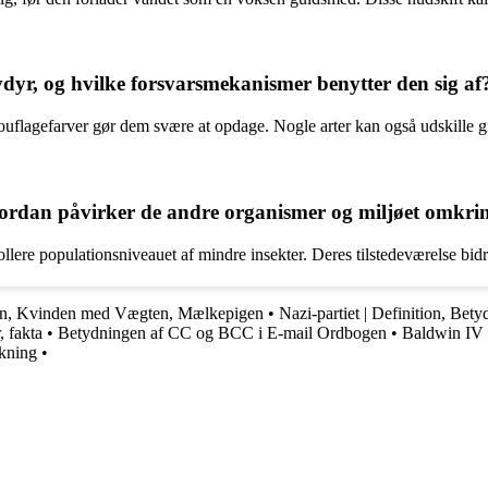
dyr, og hvilke forsvarsmekanismer benytter den sig af
ouflagefarver gør dem svære at opdage. Nogle arter kan også udskille gif
 hvordan påvirker de andre organismer og miljøet omkr
ere populationsniveauet af mindre insekter. Deres tilstedeværelse bidra
ngen, Kvinden med Vægten, Mælkepigen
•
Nazi-partiet | Definition, Bety
, fakta
•
Betydningen af CC og BCC i E-mail Ordbogen
•
Baldwin IV 
lkning
•