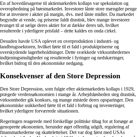
En af hovedårsagerne til aktiemarkedets kollaps var spekulation og
overophedning på børsmarkedet. Investorer lånte store mængder penge
for at investere i aktier på margin, dvs. med lånte midler. Da markedet
begyndte at vende, og priserne faldt drastisk, blev mange investorer
tvunget til at sælge deres aktier for at dække deres tab, hvilket
resulterede i yderligere prisfald – dette kaldes en onda cirkel.
Desuden havde USA oplevet en overproduktion i industri- og
landbrugssektoren, hvilket førte til et fald i produktpriserne og
overskydende lagerbeholdninger. Dette svækkede virksomhedernes
indtjeningsmuligheder og resulterede i fyringer og nedskæringer,
hvilket bidrog til den økonomiske nedgang.
Konsekvenser af den Store Depression
Den Store Depression, som fulgte efter aktiemarkedets kollaps i 1929,
prægede verdensøkonomien i mange år. Arbejdsløsheden steg drastisk,
virksomheder gik konkurs, og mange mistede deres opsparinger. Den
økonomiske usikkerhed førte til et fald i forbrug og investeringer,
hvilket yderligere forværrede situationen.
Regeringen reagerede med forskellige politiske tiltag for at forsøge at
genoprette økonomien, herunder øget offentlig udgift, regulering af
finansmarkederne og skattelettelser. Det var dog først med USAs