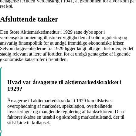
deltagelse i Anden Verdenskrig i 1941, at økonomien for alvor kom på
ret køl.
Afsluttende tanker
Den Store Aktiemarkedsnedtur i 1929 satte dybe spor i
verdensøkonomien og illustrerer vigtigheden af solid regulering og
ansvarlig finanspolitik for at undgå fremtidige økonomiske kriser.
Selvom begivenhederne fra 1929 ligger langt tilbage i historien, er det
stadig relevant at lære af fortiden for at undgå gentagelse af lignende
økonomiske katastrofer i fremtiden.
Hvad var årsagerne til aktiemarkedskrakket i
1929?
Årsagerne til aktiemarkedskrakket i 1929 kan tilskrives
overophedning af markedet, spekulation, overbelånede
investeringer og manglende regulering af banksektoren. Disse
faktorer skabte en ustabil og skrøbelig markedstilstand, der til
sidst førte til kollapset.