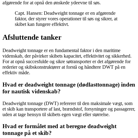
afgørende for at opnå den ønskede ydeevne til søs.
Capt. Hansen: Deadweight tonnage er en afgørende
faktor, der styrer vores operationer til søs og sikrer, at
skibet kan fungere effektivt.
Afsluttende tanker
Deadweight tonnage er en fundamental faktor i den maritime
videnskab, der påvirker skibets kapacitet, effektivitet og sikkerhed.
For at opnå succesfulde og sikre søtransporter er det afgørende for
rederier og skibskonstruktører at forstå og håndtere DWT på en
effektiv måde.
Hvad er deadweight tonnage (dødlasttonnage) inden
for nautisk videnskab?
Deadweight tonnage (DWT) refererer til den maksimale vægt, som
et skib kan transportere af last, brændstof, forsyninger og passagerer,
uden at tage hensyn til skibets egen vægt eller størrelse.
Hvad er formålet med at beregne deadweight
tonnage på et skib?