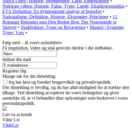
Nazca Lines | Historie, Beliggenhed, Lima, Edderkoppen
•
Nukleare våben: Historie, Fakta, Typer, Lande, Eksplosionsradius
•
ETA Definition: En dybdegående analyse af begrebet
•
Nationalisme: Definition, Historie, Eksempler, Principper
•
12
Romaner Betragtes som Den Bedste Bog, Der Nogensinde er
Skrevet
•
Skakbrikker: Typer og Bevægelser
•
Muskel | Systemer,
Typer, Væv
•
Følg med – få vores nyhedsbrev
Få inspiration, viden og små genveje direkte i din indbakke.
Indtast din mail
Registrer dig
Mange tak for din tilmelding
Jeg har læst og forstået brugervilkår og privatlivspolitik.
Din tilmelding er frivillig, og du har altid mulighed for at trække den
tilbage. Ved tilmelding accepterer du vores betingelser og giver
samtykke til, at vi behandler dine oplysninger som beskrevet i vores
persondatapolitik.
Lær os at kende
Vilde Liv
VildeLiv