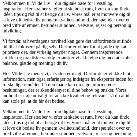
Velkommen til Vilde Liv – din digitale oase for livsstil og
inspiration. Her stræber vi efter at skabe et rum, hvor du kan finde
idéer, tips og råd til at berige dit liv. Vores mål er at motivere dig til
at leve dit bedste liv gennem kvalitetsindhold, der spænder over en
bred vifte af emner, herunder sundhed, velvære, rejser og personlig
udvikling.
Vi forstår, at hverdagens travlhed kan gøre det udfordrende at finde
tid til at fokusere på dig selv. Derfor er vi her for at guide dig i at
prioritere det, der virkelig betyder noget. Gennem inspirerende
artikler og praktiske værktøjer ønsker vi at hjælpe dig med at skabe
balance, glæde og mening i dit liv.
Hos Vilde Liv mener vi, at viden er magt. Derfor deler vi ikke blot
information, men også erfaringer og indsigter fra eksperter inden for
forskellige områder. På den måde kan du tage informerede
beslutninger, der er skræddersyet til dine behov og ønsker. Vores
indhold er nøje udvalgt for at sikre kvalitet og relevans, så du altid
kan stole på, at du får det bedste.
Velkommen til Vilde Liv – din digitale oase for livsstil og
inspiration. Her stræber vi efter at skabe et rum, hvor du kan finde
idéer, tips og råd til at berige dit liv. Vores mål er at motivere dig til
at leve dit bedste liv gennem kvalitetsindhold, der spænder over en
bred vifte af emner, herunder sundhed, velvære, rejser og personlig