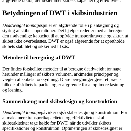
afgørende faktor, der bestemmer skibets kapacitet og effektivitet.
Betydningen af DWT i skibsindustrien
Deadweight tonnage
spiller en afgørende rolle i planlægning og
styring af skibets operationer. Det hjælper rederier med at beregne
den nødvendige kapacitet til at opfylde transportkravene og sikrer, at
skibet ikke overbelastes. DWT er også afgørende for at opretholde
skibets stabilitet og sikkerhed til søs.
Metoder til beregning af DWT
Der findes forskellige metoder til at beregne
deadweight tonnage
,
herunder målinger af skibets volumen, arkimedes principper og
vægten af skibets forskydning. Disse beregninger giver et præcist
billede af skibets kapacitet og er afgørende for at optimere lastning
og losning.
Sammenhæng med skibsdesign og konstruktion
Deadweight tonnage
påvirker også skibsdesign og konstruktion. For
at maksimere transportkapaciteten og effektiviteten skal
skibsarkitekter tage højde for DWT, når de udvikler skibets
specifikationer og konstruktion. Optimeringen af skibsdesignet er