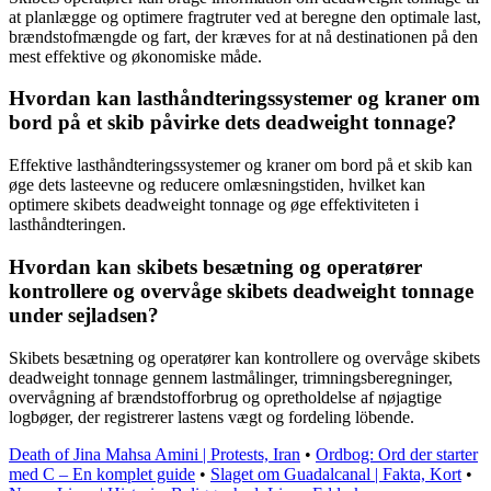
at planlægge og optimere fragtruter ved at beregne den optimale last,
brændstofmængde og fart, der kræves for at nå destinationen på den
mest effektive og økonomiske måde.
Hvordan kan lasthåndteringssystemer og kraner om
bord på et skib påvirke dets deadweight tonnage?
Effektive lasthåndteringssystemer og kraner om bord på et skib kan
øge dets lasteevne og reducere omlæsningstiden, hvilket kan
optimere skibets deadweight tonnage og øge effektiviteten i
lasthåndteringen.
Hvordan kan skibets besætning og operatører
kontrollere og overvåge skibets deadweight tonnage
under sejladsen?
Skibets besætning og operatører kan kontrollere og overvåge skibets
deadweight tonnage gennem lastmålinger, trimningsberegninger,
overvågning af brændstofforbrug og opretholdelse af nøjagtige
logbøger, der registrerer lastens vægt og fordeling löbende.
Death of Jina Mahsa Amini | Protests, Iran
•
Ordbog: Ord der starter
med C – En komplet guide
•
Slaget om Guadalcanal | Fakta, Kort
•