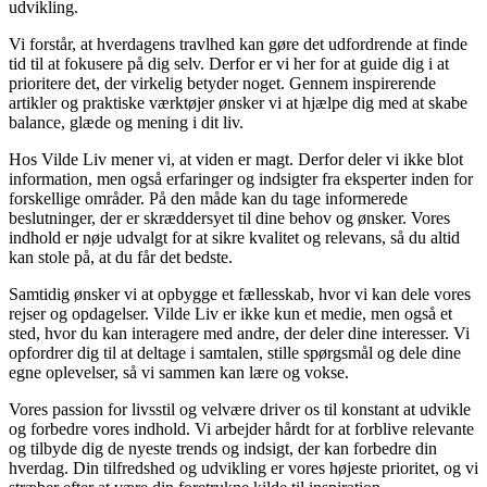
udvikling.
Vi forstår, at hverdagens travlhed kan gøre det udfordrende at finde
tid til at fokusere på dig selv. Derfor er vi her for at guide dig i at
prioritere det, der virkelig betyder noget. Gennem inspirerende
artikler og praktiske værktøjer ønsker vi at hjælpe dig med at skabe
balance, glæde og mening i dit liv.
Hos Vilde Liv mener vi, at viden er magt. Derfor deler vi ikke blot
information, men også erfaringer og indsigter fra eksperter inden for
forskellige områder. På den måde kan du tage informerede
beslutninger, der er skræddersyet til dine behov og ønsker. Vores
indhold er nøje udvalgt for at sikre kvalitet og relevans, så du altid
kan stole på, at du får det bedste.
Samtidig ønsker vi at opbygge et fællesskab, hvor vi kan dele vores
rejser og opdagelser. Vilde Liv er ikke kun et medie, men også et
sted, hvor du kan interagere med andre, der deler dine interesser. Vi
opfordrer dig til at deltage i samtalen, stille spørgsmål og dele dine
egne oplevelser, så vi sammen kan lære og vokse.
Vores passion for livsstil og velvære driver os til konstant at udvikle
og forbedre vores indhold. Vi arbejder hårdt for at forblive relevante
og tilbyde dig de nyeste trends og indsigt, der kan forbedre din
hverdag. Din tilfredshed og udvikling er vores højeste prioritet, og vi