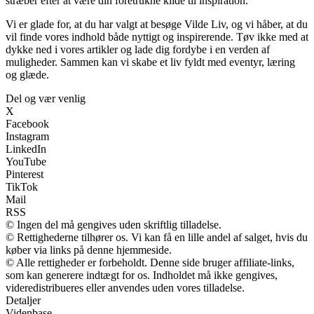
stræber efter at være din foretrukne kilde til inspiration.
Vi er glade for, at du har valgt at besøge Vilde Liv, og vi håber, at du
vil finde vores indhold både nyttigt og inspirerende. Tøv ikke med at
dykke ned i vores artikler og lade dig fordybe i en verden af
muligheder. Sammen kan vi skabe et liv fyldt med eventyr, læring
og glæde.
Del og vær venlig
X
Facebook
Instagram
LinkedIn
YouTube
Pinterest
TikTok
Mail
RSS
© Ingen del må gengives uden skriftlig tilladelse.
© Rettighederne tilhører os. Vi kan få en lille andel af salget, hvis du
køber via links på denne hjemmeside.
© Alle rettigheder er forbeholdt. Denne side bruger affiliate-links,
som kan generere indtægt for os. Indholdet må ikke gengives,
videredistribueres eller anvendes uden vores tilladelse.
Detaljer
Videnbase