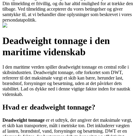
Din tilmelding er frivillig, og du har altid mulighed for at trække den
tilbage. Ved tilmelding accepterer du vores betingelser og giver
samtykke til, at vi behandler dine oplysninger som beskrevet i vores
persondatapolitik.
Deadweight tonnage i den
maritime videnskab
I den maritime verden spiller deadweight tonnage en central rolle i
skibsindustrien. Deadweight tonnage, ofte forkortet som DWT,
refererer til det maksimale vægt et skib kan bære, herunder last,
brændstof, forsyninger og besætning, uden at det påvirker dets
stabilitet. Lad os dykke ned i denne vigtige faktor inden for nautisk
videnskab.
Hvad er deadweight tonnage?
Deadweight tonnage
er et udtryk, der angiver det maksimale vægt,
et skib kan transportere, målt i metriske ton. Det inkluderer vægten
af lasten, brændstof, vand, forsyninger og besætning. DWT er en