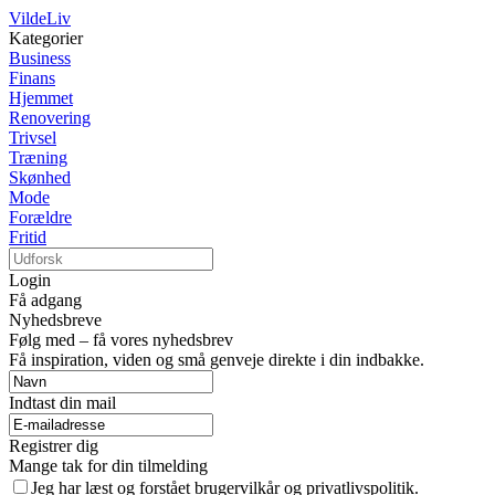
VildeLiv
Kategorier
Business
Finans
Hjemmet
Renovering
Trivsel
Træning
Skønhed
Mode
Forældre
Fritid
Login
Få adgang
Nyhedsbreve
Følg med – få vores nyhedsbrev
Få inspiration, viden og små genveje direkte i din indbakke.
Indtast din mail
Registrer dig
Mange tak for din tilmelding
Jeg har læst og forstået brugervilkår og privatlivspolitik.